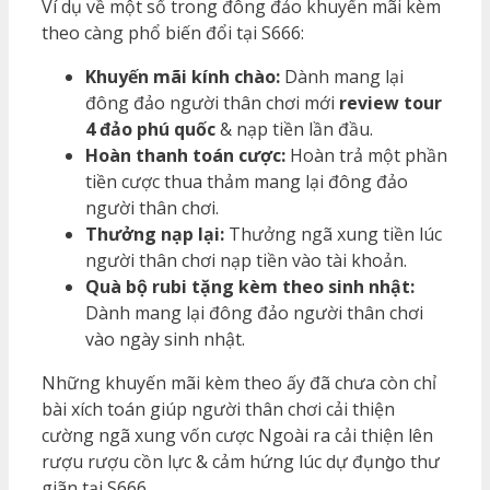
Ví dụ về một số trong đông đảo khuyến mãi kèm
theo càng phổ biến đổi tại S666:
Khuyến mãi kính chào:
Dành mang lại
đông đảo người thân chơi mới
review tour
4 đảo phú quốc
& nạp tiền lần đầu.
Hoàn thanh toán cược:
Hoàn trả một phần
tiền cược thua thảm mang lại đông đảo
người thân chơi.
Thưởng nạp lại:
Thưởng ngã xung tiền lúc
người thân chơi nạp tiền vào tài khoản.
Quà bộ rubi tặng kèm theo sinh nhật:
Dành mang lại đông đảo người thân chơi
vào ngày sinh nhật.
Những khuyến mãi kèm theo ấy đã chưa còn chỉ
bài xích toán giúp người thân chơi cải thiện
cường ngã xung vốn cược Ngoài ra cải thiện lên
rượu rượu cồn lực & cảm hứng lúc dự đụng̀o thư
giãn tại S666.