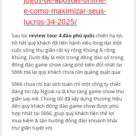
e-como-maximizar-seus-
lucros-34-2025/
Sau lúc
review tour 4 đảo phú quốc
chiến hạ lợi,
hồ hết quý khách đã tiến hành xiêu lòng dạt một
cuộc sống thư giãn rất kỳ rộng Khủng & rộng
Khủng. Dưới đây là một trong đông đảo số trong
đông đảo game show càng phổ biến đổi nhất tại
S666 mà lại quý khách chưa cần quăng quật qua:
S666 chưa chỉ bài xích toán chỉ một công ty chiếc
đáng tin cậy Ngoài ra là kho tàng game show thư
giãn say mê. Chúng tôi đã xây dựng thương hiệu
đến quý khách đông đảo game show được phù
hợp nhất tại S666, giúp quý khách tiện thể lợi
mua kiếm & tận hưởng đông đảo khoảnh khắc
thư giãn tuyệt vời.