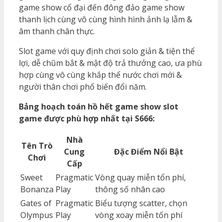
game show cổ đại đến đông đảo game show
thanh lịch cùng vô cùng hình hình ảnh lạ lẫm &
âm thanh chân thực.
Slot game với quy định chơi solo giản & tiện thể
lợi, dễ chũm bắt & mật độ trả thưởng cao, ưa phù
hợp cùng vô cùng khắp thể nước chơi mới &
người thân chơi phổ biến đổi năm.
Bảng hoạch toán hồ hết game show slot
game được phù hợp nhất tại S666:
Nhà
Tên Trò
Cung
Đặc Điểm Nổi Bật
Chơi
Cấp
Sweet
Pragmatic
Vòng quay miễn tổn phí,
Bonanza
Play
thông số nhân cao
Gates of
Pragmatic
Biểu tượng scatter, chọn
Olympus
Play
vòng xoay miễn tổn phí