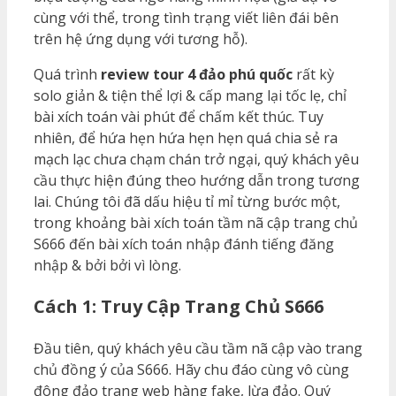
cùng với thể, trong tình trạng viết liên đái bên
trên hệ ứng dụng với tương hỗ).
Quá trình
review tour 4 đảo phú quốc
rất kỳ
solo giản & tiện thể lợi & cấp mang lại tốc lẹ, chỉ
bài xích toán vài phút để chấm kết thúc. Tuy
nhiên, để hứa hẹn hứa hẹn hẹn quá chia sẻ ra
mạch lạc chưa chạm chán trở ngại, quý khách yêu
cầu thực hiện đúng theo hướng dẫn trong tương
lai. Chúng tôi đã dấu hiệu tỉ mỉ từng bước một,
trong khoảng bài xích toán tầm nã cập trang chủ
S666 đến bài xích toán nhập đánh tiếng đăng
nhập & bởi bởi vì lòng.
Cách 1: Truy Cập Trang Chủ S666
Đầu tiên, quý khách yêu cầu tầm nã cập vào trang
chủ đồng ý của S666. Hãy chu đáo cùng vô cùng
đông đảo trang web hàng fake, lừa đảo. Quý