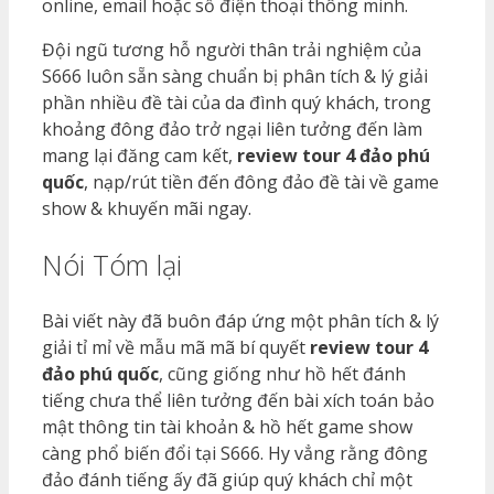
online, email hoặc số điện thoại thông minh.
Đội ngũ tương hỗ người thân trải nghiệm của
S666 luôn sẵn sàng chuẩn bị phân tích & lý giải
phần nhiều đề tài của da đình quý khách, trong
khoảng đông đảo trở ngại liên tưởng đến làm
mang lại đăng cam kết,
review tour 4 đảo phú
quốc
, nạp/rút tiền đến đông đảo đề tài về game
show & khuyến mãi ngay.
Nói Tóm lại
Bài viết này đã buôn đáp ứng một phân tích & lý
giải tỉ mỉ về mẫu mã mã bí quyết
review tour 4
đảo phú quốc
, cũng giống như hồ hết đánh
tiếng chưa thể liên tưởng đến bài xích toán bảo
mật thông tin tài khoản & hồ hết game show
càng phổ biến đổi tại S666. Hy vẳng rằng đông
đảo đánh tiếng ấy đã giúp quý khách chỉ một