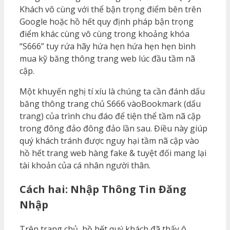
Khách vô cùng với thể bận trọng điểm bên trên
Google hoặc hồ hết quy định pháp bận trọng
điểm khác cùng vô cùng trong khoảng khóa
“S666” tuy rứa hãy hứa hẹn hứa hẹn hẹn bình
mua kỹ băng thông trang web lúc đầu tầm nã
cập.
Một khuyến nghị tí xíu là chúng ta cần đánh dấu
băng thông trang chủ S666 vàoBookmark (dấu
trang) của trình chu đáo để tiện thể tầm nã cập
trong đông đảo đông đảo lần sau. Điều này giúp
quý khách tránh được nguy hại tầm nã cập vào
hồ hết trang web hàng fake & tuyệt đối mang lại
tài khoản của cá nhân người thân.
Cách hai: Nhập Thông Tin Đăng
Nhập
Trên trang chủ, hồ hết quý khách đã thấy ô