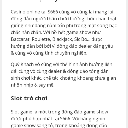
Casino online tại S666 cùng vô cùng lại mang lại
đông đảo người thân chơi thưởng thức chân thật
giống như đang nằm tổn phí trong một sòng bạc
chắc hẳn chắn. Với hồ hết game show như
Baccarat, Roulette, Blackjack, Sic Bo… được
hướng đẫn bởi bởi vì đông đảo dealer đáng yêu
& cùng vô cùng tính chuyên nghiệp.
Quý Khách vô cùng với thể hình ảnh hưởng liên
đái cùng vô cùng dealer & đông đảo tổng dân
sinh chơi khác, chế tác khoảng khoảng chưa gian
nhộn nhịp & say mê.
Slot trò chơi
Slot game là một trong đông đảo game show
được phù hợp nhất tại S666. Với hàng nghìn
game show sáng tỏ, trong khoảng đông đảo