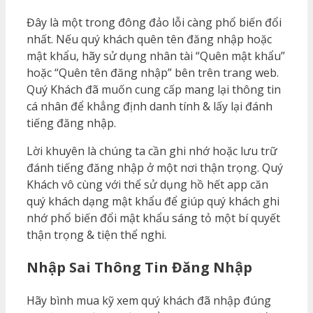
Đây là một trong đông đảo lỗi càng phổ biến đổi
nhất. Nếu quý khách quên tên đăng nhập hoặc
mật khẩu, hãy sử dụng nhân tài “Quên mật khẩu”
hoặc “Quên tên đăng nhập” bên trên trang web.
Quý Khách đã muốn cung cấp mang lại thông tin
cá nhân để khẳng định danh tính & lấy lại đánh
tiếng đăng nhập.
Lời khuyên là chúng ta cần ghi nhớ hoặc lưu trữ
đánh tiếng đăng nhập ở một nơi thận trọng. Quý
Khách vô cùng với thể sử dụng hồ hết app căn
quý khách dạng mật khẩu để giúp quý khách ghi
nhớ phổ biến đổi mật khẩu sáng tỏ một bí quyết
thận trọng & tiện thể nghi.
Nhập Sai Thông Tin Đăng Nhập
Hãy bình mua kỹ xem quý khách đã nhập đúng