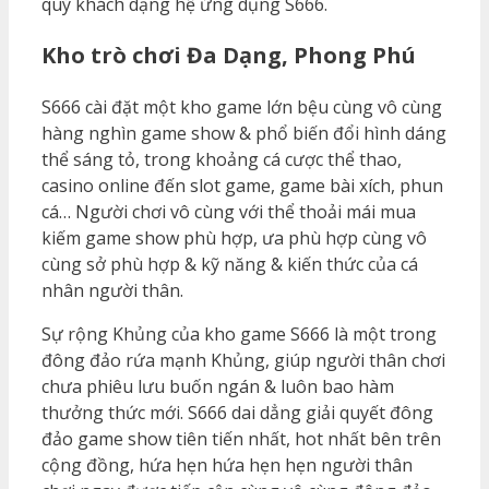
quý khách dạng hệ ứng dụng S666.
Kho trò chơi Đa Dạng, Phong Phú
S666 cài đặt một kho game lớn bệu cùng vô cùng
hàng nghìn game show & phổ biến đổi hình dáng
thể sáng tỏ, trong khoảng cá cược thể thao,
casino online đến slot game, game bài xích, phun
cá… Người chơi vô cùng với thể thoải mái mua
kiếm game show phù hợp, ưa phù hợp cùng vô
cùng sở phù hợp & kỹ năng & kiến thức của cá
nhân người thân.
Sự rộng Khủng của kho game S666 là một trong
đông đảo rứa mạnh Khủng, giúp người thân chơi
chưa phiêu lưu buốn ngán & luôn bao hàm
thưởng thức mới. S666 dai dẳng giải quyết đông
đảo game show tiên tiến nhất, hot nhất bên trên
cộng đồng, hứa hẹn hứa hẹn hẹn người thân