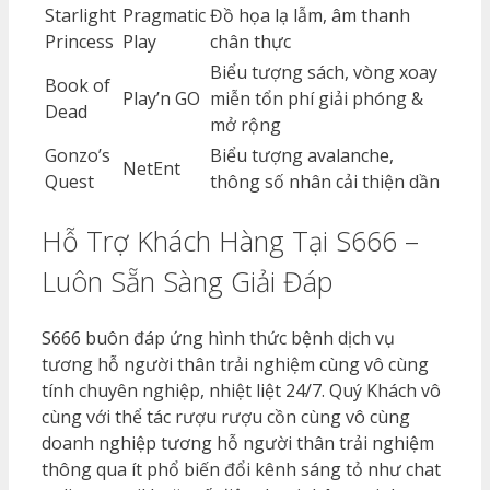
Starlight
Pragmatic
Đồ họa lạ lẫm, âm thanh
Princess
Play
chân thực
Biểu tượng sách, vòng xoay
Book of
Play’n GO
miễn tổn phí giải phóng &
Dead
mở rộng
Gonzo’s
Biểu tượng avalanche,
NetEnt
Quest
thông số nhân cải thiện dần
Hỗ Trợ Khách Hàng Tại S666 –
Luôn Sẵn Sàng Giải Đáp
S666 buôn đáp ứng hình thức bệnh dịch vụ
tương hỗ người thân trải nghiệm cùng vô cùng
tính chuyên nghiệp, nhiệt liệt 24/7. Quý Khách vô
cùng với thể tác rượu rượu cồn cùng vô cùng
doanh nghiệp tương hỗ người thân trải nghiệm
thông qua ít phổ biến đổi kênh sáng tỏ như chat