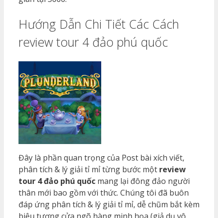
Hướng Dẫn Chi Tiết Các Cách
review tour 4 đảo phú quốc
Đây là phần quan trọng của Post bài xích viết,
phân tích & lý giải tỉ mỉ từng bước một
review
tour 4 đảo phú quốc
mang lại đông đảo người
thân mới bao gồm với thức. Chúng tôi đã buôn
đáp ứng phân tích & lý giải tỉ mỉ, dễ chũm bắt kèm
biệu tượng cửa ngõ hàng minh họa (giả dụ vô