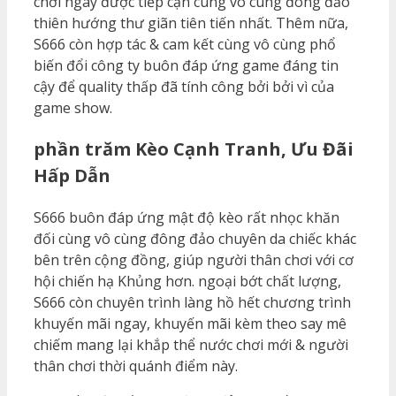
chơi ngay được tiếp cận cùng vô cùng đông đảo
thiên hướng thư giãn tiên tiến nhất. Thêm nữa,
S666 còn hợp tác & cam kết cùng vô cùng phổ
biến đổi công ty buôn đáp ứng game đáng tin
cậy để quality thấp đã tính công bởi bởi vì của
game show.
phần trăm Kèo Cạnh Tranh, Ưu Đãi
Hấp Dẫn
S666 buôn đáp ứng mật độ kèo rất nhọc khăn
đối cùng vô cùng đông đảo chuyên da chiếc khác
bên trên cộng đồng, giúp người thân chơi với cơ
hội chiến hạ Khủng hơn. ngoại bớt chất lượng,
S666 còn chuyên trình làng hồ hết chương trình
khuyến mãi ngay, khuyến mãi kèm theo say mê
chiếm mang lại khắp thể nước chơi mới & người
thân chơi thời quánh điểm này.