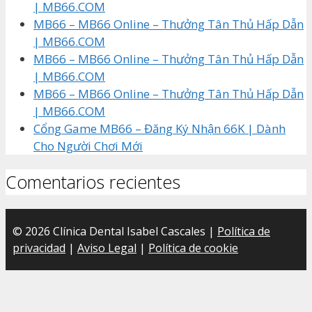
| MB66.COM
MB66 – MB66 Online – Thưởng Tân Thủ Hấp Dẫn
| MB66.COM
MB66 – MB66 Online – Thưởng Tân Thủ Hấp Dẫn
| MB66.COM
MB66 – MB66 Online – Thưởng Tân Thủ Hấp Dẫn
| MB66.COM
Cổng Game MB66 – Đăng Ký Nhận 66K | Dành
Cho Người Chơi Mới
Comentarios recientes
© 2026 Clínica Dental Isabel Cascales |
Política de
privacidad
|
Aviso Legal
|
Política de cookie