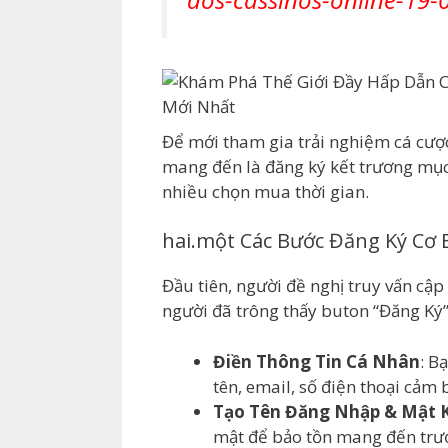
Để mới tham gia trải nghiệm cá cượ
mang đến là đăng ký kết trương mục
nhiều chọn mua thời gian.
hai.một Các Bước Đăng Ký Cơ 
Đầu tiên, người đề nghị truy vấn cậ
người đã trông thấy buton “Đăng Ký”
Điền Thông Tin Cá Nhân
: B
tên, email, số điện thoại cảm
Tạo Tên Đăng Nhập & Mật 
mật để bảo tồn mang đến trư