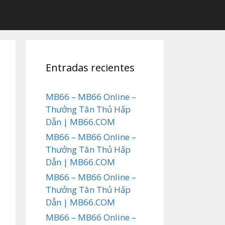
Entradas recientes
MB66 – MB66 Online –
Thưởng Tân Thủ Hấp
Dẫn | MB66.COM
MB66 – MB66 Online –
Thưởng Tân Thủ Hấp
Dẫn | MB66.COM
MB66 – MB66 Online –
Thưởng Tân Thủ Hấp
Dẫn | MB66.COM
MB66 – MB66 Online –