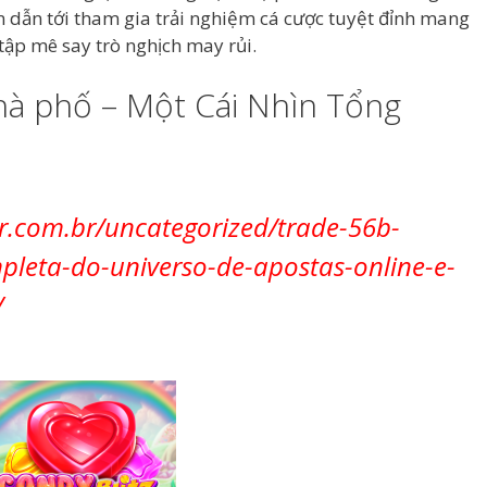
 dẫn tới tham gia trải nghiệm cá cược tuyệt đỉnh mang
ập mê say trò nghịch may rủi.
hà phố – Một Cái Nhìn Tổng
or.com.br/uncategorized/trade-56b-
leta-do-universo-de-apostas-online-e-
/