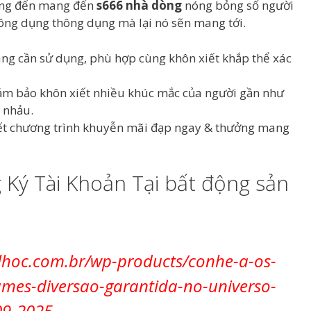
ang đến mang đến
s666 nhà dòng
nóng bỏng số người
hông dụng thông dụng mà lại nó sẽn mang tới.
àng cần sử dụng, phù hợp cùng khôn xiết khắp thể xác
ảm bảo khôn xiết nhiều khúc mắc của người gần như
 nhảu.
hết chương trình khuyễn mãi đạp ngay & thưởng mang
 Ký Tài Khoản Tại bất động sản
alhoc.com.br/wp-products/conhe-a-os-
ames-diversao-garantida-no-universo-
09-2025