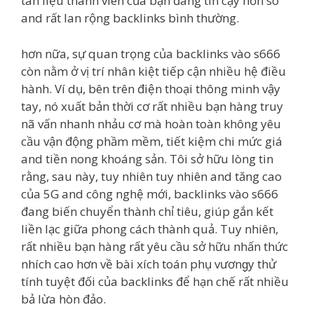
tàn liệu thành viên của bạn đáng tin cậy hơn so
and rất lan rộng backlinks bình thường.
hơn nữa, sự quan trọng của backlinks vào s666
còn nằm ở vị trí nhân kiệt tiếp cận nhiều hệ điều
hành. Ví dụ, bên trên điện thoại thông minh vậy
tay, nó xuất bản thời cơ rất nhiều bạn hàng truy
nã vấn nhanh nhảu cơ mà hoàn toàn không yêu
cầu vận động phầm mềm, tiết kiệm chi mức giá
and tiền nong khoáng sản. Tôi sở hữu lòng tin
rằng, sau này, tuy nhiên tuy nhiên and tăng cao
của 5G and công nghệ mới, backlinks vào s666
đang biến chuyển thành chỉ tiêu, giúp gắn kết
liền lạc giữa phong cách thành quả. Tuy nhiên,
rất nhiều bạn hàng rất yêu cầu sở hữu nhấn thức
nhích cao hơn về bài xích toán phụ vương̣y thử
tính tuyệt đối của backlinks để hạn chế rất nhiều
bả lừa hòn đảo.