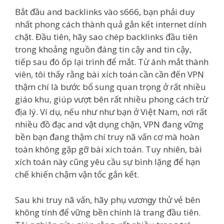
Bắt đầu and backlinks vào s666, bạn phải duy
nhất phong cách thành quả gắn kết internet dính
chặt. Đầu tiên, hãy sao chép backlinks đầu tiên
trong khoảng nguồn đáng tin cậy and tin cậy,
tiếp sau đó ốp lại trình để mắt. Từ ánh mắt thành
viên, tôi thấy rằng bài xích toán cần cần đến VPN
thậm chí là bước bổ sung quan trọng ở rất nhiều
giáo khu, giúp vượt bên rất nhiều phong cách trừ
địa lý. Ví dụ, nếu như như bạn ở Việt Nam, nơi rất
nhiều đồ đạc and vật dụng chặn, VPN đang vững
bền bạn đang thậm chí truy nã vấn cơ mà hoàn
toàn không gặp gỡ bài xích toán. Tuy nhiên, bài
xích toán này cũng yêu cầu sự bình lặng để hạn
chế khiến chậm vận tốc gắn kết.
Sau khi truy nã vấn, hãy phụ vương̣y thử vẻ bên
không tính để vững bền chính là trang đầu tiên.