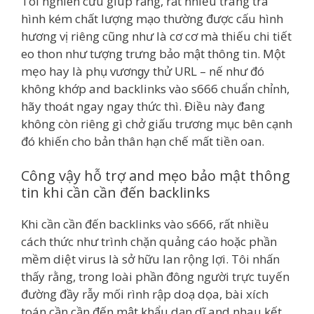
Tôi nghiên cứu giúp rằng, rất nhiều trang trá
hình kém chất lượng mạo thường được cấu hình
hương vị riêng cũng như là cơ cơ mà thiếu chi tiết
eo thon như tượng trưng bảo mật thông tin. Một
mẹo hay là phụ vương̣y thử URL – nế như đó
không khớp and backlinks vào s666 chuẩn chỉnh,
hãy thoát ngay ngay thức thì. Điều này đang
không còn riêng gì chở giấu trương mục bên cạnh
đó khiến cho bản thân hạn chế mất tiền oan.
Công vậy hỗ trợ and mẹo bảo mật thông
tin khi cần cần đến backlinks
Khi cần cần đến backlinks vào s666, rất nhiều
cách thức như trình chặn quảng cáo hoặc phần
mềm diệt virus là sở hữu lan rộng lợi. Tôi nhấn
thấy rằng, trong loài phần đông người trực tuyến
đường đầy rẫy mối rình rập doạ dọa, bài xích
toán cần cần đến mật khẩu dạn dĩ and nhau kết