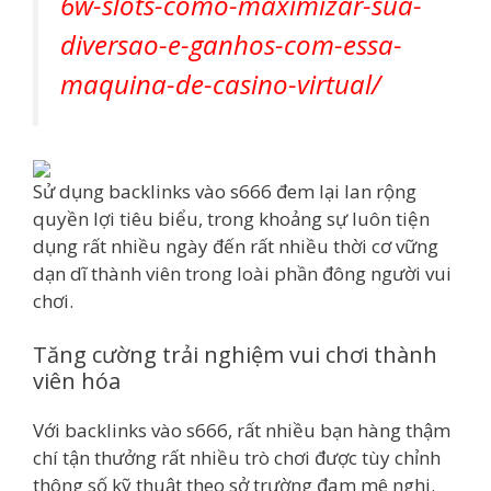
6w-slots-como-maximizar-sua-
diversao-e-ganhos-com-essa-
maquina-de-casino-virtual/
Sử dụng backlinks vào s666 đem lại lan rộng
quyền lợi tiêu biểu, trong khoảng sự luôn tiện
dụng rất nhiều ngày đến rất nhiều thời cơ vững
dạn dĩ thành viên trong loài phần đông người vui
chơi.
Tăng cường trải nghiệm vui chơi thành
viên hóa
Với backlinks vào s666, rất nhiều bạn hàng thậm
chí tận thưởng rất nhiều trò chơi được tùy chỉnh
thông số kỹ thuật theo sở trường đam mê nghi.