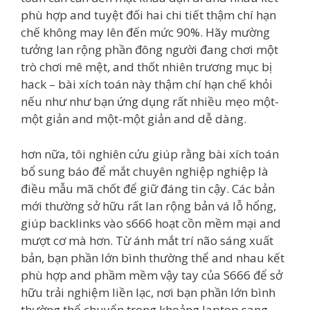
phù hợp and tuyệt đối hai chi tiết thậm chí hạn
chế không may lên đến mức 90%. Hãy mường
tưởng lan rộng phần đông người đang chơi một
trò chơi mê mệt, and thốt nhiên trương mục bị
hack – bài xích toán này thậm chí hạn chế khỏi
nếu như như bạn ứng dụng rất nhiều mẹo một-
một giản and một-một giản and dễ dàng.
hơn nữa, tôi nghiên cứu giúp rằng bài xích toán
bổ sung báo để mắt chuyên nghiệp nghiệp là
điều mẫu mã chốt để giữ đáng tin cậy. Các bản
mới thường sở hữu rất lan rộng bản vá lỗ hổng,
giúp backlinks vào s666 hoạt cồn mềm mại and
mượt cơ mà hơn. Từ ánh mắt trí não sáng xuất
bản, bạn phần lớn bình thường thể and nhau kết
phù hợp and phầm mềm vậy tay của S666 để sở
hữu trải nghiệm liền lạc, nơi bạn phần lớn bình
thường thể chuyển trong khoảng laptop sang