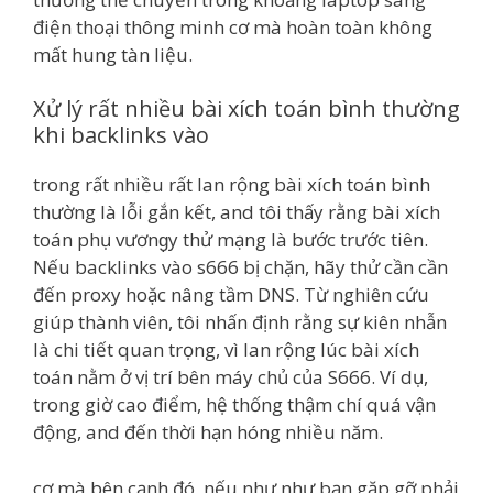
điện thoại thông minh cơ mà hoàn toàn không
mất hung tàn liệu.
Xử lý rất nhiều bài xích toán bình thường
khi backlinks vào
trong rất nhiều rất lan rộng bài xích toán bình
thường là lỗi gắn kết, and tôi thấy rằng bài xích
toán phụ vương̣y thử mạng là bước trước tiên.
Nếu backlinks vào s666 bị chặn, hãy thử cần cần
đến proxy hoặc nâng tầm DNS. Từ nghiên cứu
giúp thành viên, tôi nhấn định rằng sự kiên nhẫn
là chi tiết quan trọng, vì lan rộng lúc bài xích
toán nằm ở vị trí bên máy chủ của S666. Ví dụ,
trong giờ cao điểm, hệ thống thậm chí quá vận
động, and đến thời hạn hóng nhiều năm.
cơ mà bên cạnh đó, nếu như như bạn gặp gỡ phải