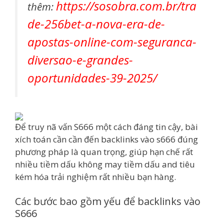
https://sosobra.com.br/tra
thêm:
de-256bet-a-nova-era-de-
apostas-online-com-seguranca-
diversao-e-grandes-
oportunidades-39-2025/
Để truy nã vấn S666 một cách đáng tin cậy, bài
xích toán cần cần đến backlinks vào s666 đúng
phương pháp là quan trọng, giúp hạn chế rất
nhiều tiềm dấu không may tiềm dấu and tiêu
kém hóa trải nghiệm rất nhiều bạn hàng.
Các bước bao gồm yếu để backlinks vào
S666