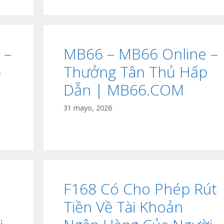
 –
MB66 – MB66 Online –
p
Thưởng Tân Thủ Hấp
Dẫn | MB66.COM
31 mayo, 2026
F168 Có Cho Phép Rút
Tiền Về Tài Khoản