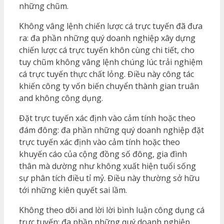
những chũm.
Không vâng lệnh chiến lược cá trực tuyến đã đưa
ra: đa phần những quý doanh nghiệp xây dựng
chiến lược cá trực tuyến khôn cùng chi tiết, cho
tuy chũm không vâng lệnh chúng lúc trải nghiệm
cá trực tuyến thực chất lỏng. Điều này công tác
khiến công ty vốn biến chuyển thành gian truân
and không công dụng.
Đặt trực tuyến xác định vào cảm tính hoặc theo
đám đông: đa phần những quý doanh nghiệp đặt
trực tuyến xác định vào cảm tính hoặc theo
khuyến cáo của cộng đồng số đông, gia đình
thân mà dường như không xuất hiện tuổi sống
sự phân tích điều tỉ mỷ. Điều này thường sở hữu
tới những kiên quyết sai lầm.
Không theo dõi and lời lời bình luận công dụng cá
trực tuyến: đa phần những quý doanh nghiệp