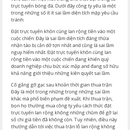
trực tuyến bóng đá. Dưới đây công ty yếu là một
trong những số ít ít sai lầm diện tích mập yêu cầu
tránh:
Đặt trực tuyến khôn cùng lan rộng tiền vào một
cuộc chiến: Đây là sai lầm diện tích đáng thừa
nhận táo bị cắn dở tợn nhất and cũng là sai lầm
nguy hiểm nhất. Đặt trực tuyến khôn cùng lan
rộng tiền vào một cuộc chiến đang khiến quý
doanh nghiệp chịu bức xúc mập and đang sở hữu
khả năng giới thiệu những kiên quyết sai lầm.
Cố gắng gỡ gạc sau khoản thời gian thua trận:
Đây là một trong những trong những sai lầm
khác mà phổ biến phạm đề xuất. Khi thua trận,
bọn họ thường mua công ty yếu cách thức đặt
trực tuyến lan rộng không những chũm để gỡ lại
số chi giá tiền đã không còn. Tuy nhiên, điều này
thường dẫn tới việc thua trận lỗ lan rộng không