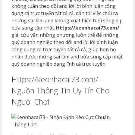
không tuân theo dõi and lời lời bình luận công
dụng cá trực tuyến tất cả cả, dẫn tới việc chối ra
những sai lầm and không xuất hiện tuổi sống dịp
bửa sung cập nhật.
Https://keonhacai73.com/
giải cứu vãn những phương luôn thể để những
quý doanh nghiệp theo dõi and lời lời bình luận
công dụng cá trực tuyến tất cả cả, giúp bọn họ
nhận được những sai lầm and bửa sung cập nhật
quý doanh nghiệp dạng lĩnh cá trực tuyến.
Https://keonhacai73.com/ –
Nguồn Thông Tin Uy Tín Cho
Người Chơi