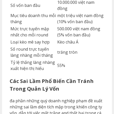
10.000.000 việt nam
Số vốn ban đầu
đồng
Mục tiêu doanh thu mỗi
một triệu việt nam đồng
tháng
(10% vốn ban đầu)
Mức trực tuyến mập
500.000 việt nam đồng
nhất cho mỗi round
(5% vốn ban đầu)
Loại kèo mê say hợp
Kèo châu Á
Số round trực tuyến
trăng tròn
làng nhàng mỗi tháng
Tỷ lệ thắng làng nhàng
55%
xuất hiện thị hiếu
Các Sai Lầm Phổ Biến Cần Tránh
Trong Quản Lý Vốn
đa phần những quý doanh nghiệp phạm đề xuất
những sai lầm diện tích mập trong khiến công ty
vốn, dẫn tới việc mất trắng and thất bại trong cá