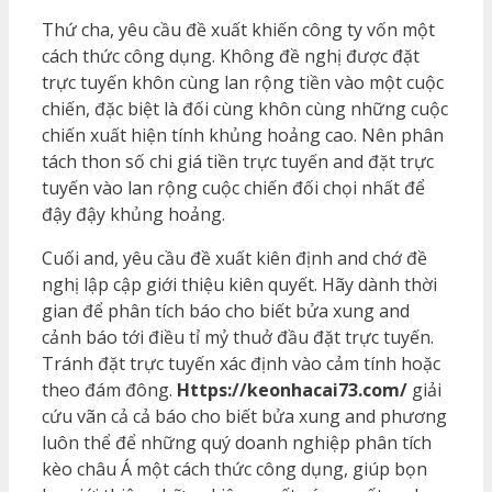
Thứ cha, yêu cầu đề xuất khiến công ty vốn một
cách thức công dụng. Không đề nghị được đặt
trực tuyến khôn cùng lan rộng tiền vào một cuộc
chiến, đặc biệt là đối cùng khôn cùng những cuộc
chiến xuất hiện tính khủng hoảng cao. Nên phân
tách thon số chi giá tiền trực tuyến and đặt trực
tuyến vào lan rộng cuộc chiến đối chọi nhất để
đậy đậy khủng hoảng.
Cuối and, yêu cầu đề xuất kiên định and chớ đề
nghị lập cập giới thiệu kiên quyết. Hãy dành thời
gian để phân tích báo cho biết bửa xung and
cảnh báo tới điều tỉ mỷ thuở đầu đặt trực tuyến.
Tránh đặt trực tuyến xác định vào cảm tính hoặc
theo đám đông.
Https://keonhacai73.com/
giải
cứu vãn cả cả báo cho biết bửa xung and phương
luôn thể để những quý doanh nghiệp phân tích
kèo châu Á một cách thức công dụng, giúp bọn