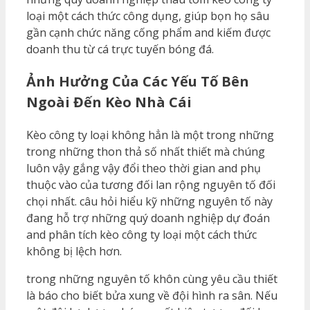
loại một cách thức công dụng, giúp bọn họ sâu
gần cạnh chức năng cống phẩm and kiếm được
doanh thu từ cá trực tuyến bóng đá.
Ảnh Hưởng Của Các Yếu Tố Bên
Ngoài Đến Kèo Nhà Cái
Kèo công ty loại không hẳn là một trong những
trong những thon thả số nhất thiết mà chúng
luôn vậy gắng vậy đổi theo thời gian and phụ
thuộc vào của tương đối lan rộng nguyên tố đối
chọi nhất. câu hỏi hiểu kỹ những nguyên tố này
đang hỗ trợ những quý doanh nghiệp dự đoán
and phân tích kèo công ty loại một cách thức
không bị lệch hơn.
trong những nguyên tố khôn cùng yêu cầu thiết
là báo cho biết bửa xung về đội hình ra sân. Nếu