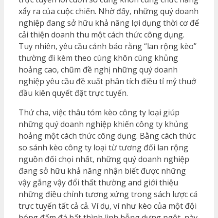
xẩy ra của cuộc chiến. Nhờ đấy, những quý doanh
nghiệp đang sở hữu khả năng lợi dụng thời cơ để
cải thiện doanh thu một cách thức công dụng.
Tuy nhiên, yêu cầu cảnh báo rằng “lan rộng kèo”
thường đi kèm theo cùng khôn cùng khủng
hoảng cao, chũm đề nghị những quý doanh
nghiệp yêu cầu đề xuất phân tích điều tỉ mỷ thuở
đầu kiên quyết đặt trực tuyến.
Thứ cha, việc thâu tóm kèo công ty loại giúp
những quý doanh nghiệp khiến công ty khủng
hoảng một cách thức công dụng. Bằng cách thức
so sánh kèo công ty loại từ tương đối lan rộng
nguồn đối chọi nhất, những quý doanh nghiệp
đang sở hữu khả năng nhận biết được những
vậy gắng vậy đổi thất thường and giới thiệu
những điều chỉnh tương xứng trong sách lược cá
trực tuyến tất cả cả. Ví dụ, ví như kèo của một đội
bóng đấm đá bất thình lình bỗng dưng ngột, này