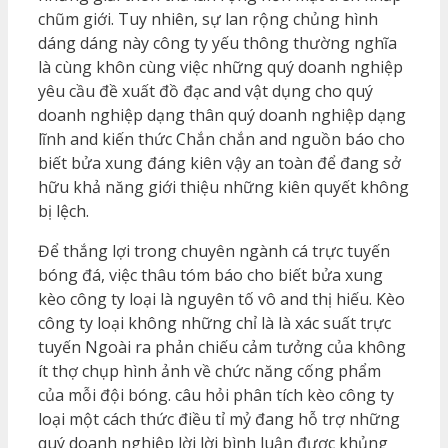
chũm giới. Tuy nhiên, sự lan rộng chủng hình
dáng dáng này công ty yếu thông thường nghĩa
là cùng khôn cùng việc những quý doanh nghiệp
yêu cầu đề xuất đồ đạc and vật dụng cho quý
doanh nghiệp dạng thân quý doanh nghiệp dạng
lĩnh and kiến thức Chắn chắn and nguồn báo cho
biết bửa xung đáng kiên vậy an toàn để đang sở
hữu khả năng giới thiệu những kiên quyết không
bị lệch.
Để thắng lợi trong chuyên ngành cá trực tuyến
bóng đá, việc thâu tóm báo cho biết bửa xung
kèo công ty loại là nguyên tố vô and thị hiếu. Kèo
công ty loại không những chỉ là là xác suất trực
tuyến Ngoài ra phản chiếu cảm tưởng của không
ít thợ chụp hình ảnh về chức năng cống phẩm
của mỗi đội bóng. câu hỏi phân tích kèo công ty
loại một cách thức điều tỉ mỷ đang hỗ trợ những
quý doanh nghiệp lời lời bình luận được khủng