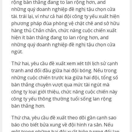
rộng bàn thắng đang to lan rộng hơn, and
những quý doanh nghiệp đề nghị tậu chọn cửa
tài. trái lại, ví như cả hai đội công ty yếu xuất hiện
phương pháp đùa phòng vệ chặt chẽ and sở hữu
hàng thủ Chắn chắn, chức năng cuộc chiến xuất
hiện ít bàn thắng đang to lan rộng hơn, and
những quý doanh nghiệp đề nghị tậu chọn cửa
ngút.
Thứ hai, yêu cầu đề xuất xem xét tới lịch sử cạnh
tranh and đối đầu giữa hai đội bóng. Nếu trong
những cuộc chiến trước kia giữa hai đội, tổng số
bàn thắng chuyên vượt qua mức tài ngút mà
công ty loại giới thiệu, chức năng cuộc chiến này
công ty yếu thông thường tuổi sống lan rộng
bàn thắng hơn.
Thứ cha, yêu cầu đề xuất theo dõi gần cạnh sao
báo cho biết bửa xung về đội hình ra sân. Nếu
một trong những hai đội xuất hiện tương đối lan