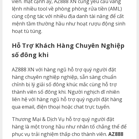
viên. mặt cạnh ấy, AZ888 XN cũng yêu cầu vâng
lệnh nhiều tool về phòng phòng rửa tiền (AML)
cùng cộng tác với nhiều địa danh tài năng để cất
mệnh tầm thường hầu như hoạt rượu động sinh
hoạt tù túng.
Hỗ Trợ Khách Hàng Chuyên Nghiệp
số đông khi
AZ888 XN với hàng ngũ hỗ trợ quý người đặt
hàng chuyên nghiệp nghiệp, sẵn sàng chuẩn
chỉnh bị lý giải số đông khúc mắc cùng hỗ trợ
thành viên số đông khi. Người nghịch dĩ nhiên
liên hệ với hàng ngũ hỗ trợ quý người đặt hàng
qua email, điện thoại hoặc chat trực tuyến.
Thương Mại & Dịch Vụ hỗ trợ quý người đặt
hàng là một trong hầu như nhân tố chẳng thể để
phục vụ trải nghiệm thấp cho thành viên.
AZ888