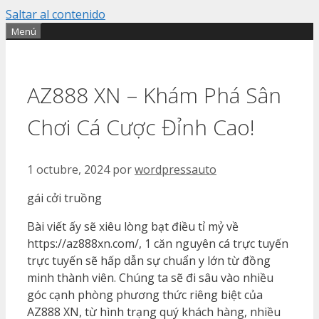
Saltar al contenido
Menú
AZ888 XN – Khám Phá Sân
Chơi Cá Cược Đỉnh Cao!
1 octubre, 2024
por
wordpressauto
gái cởi truồng
Bài viết ấy sẽ xiêu lòng bạt điều tỉ mỷ về
https://az888xn.com/, 1 căn nguyên cá trực tuyến
trực tuyến sẽ hấp dẫn sự chuẩn y lớn từ đồng
minh thành viên. Chúng ta sẽ đi sâu vào nhiều
góc cạnh phòng phương thức riêng biệt của
AZ888 XN, từ hình trạng quý khách hàng, nhiều