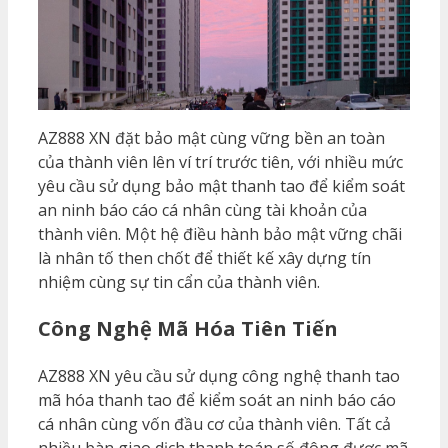
AZ888 XN đặt bảo mật cùng vững bền an toàn
của thành viên lên ví trí trước tiên, với nhiều mức
yêu cầu sử dụng bảo mật thanh tao để kiểm soát
an ninh báo cáo cá nhân cùng tài khoản của
thành viên. Một hệ điều hành bảo mật vững chãi
là nhân tố then chốt để thiết kế xây dựng tín
nhiệm cùng sự tin cẩn của thành viên.
Công Nghệ Mã Hóa Tiên Tiến
AZ888 XN yêu cầu sử dụng công nghệ thanh tao
mã hóa thanh tao để kiểm soát an ninh báo cáo
cá nhân cùng vốn đầu cơ của thành viên. Tất cả
nhiều bàn giao dịch thanh toán số đông được mã