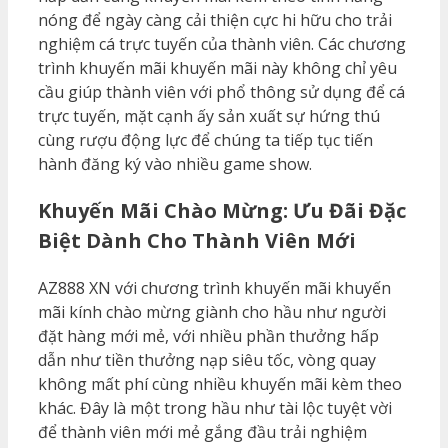
nóng để ngày càng cải thiện cực hi hữu cho trải
nghiệm cá trực tuyến của thành viên. Các chương
trình khuyến mãi khuyến mãi này không chỉ yêu
cầu giúp thành viên với phổ thông sử dụng để cá
trực tuyến, mặt cạnh ấy sản xuất sự hứng thú
cùng rượu động lực để chúng ta tiếp tục tiến
hành đăng ký vào nhiều game show.
Khuyến Mãi Chào Mừng: Ưu Đãi Đặc
Biệt Dành Cho Thành Viên Mới
AZ888 XN với chương trình khuyến mãi khuyến
mãi kính chào mừng giành cho hầu như người
đặt hàng mới mẻ, với nhiều phần thưởng hấp
dẫn như tiền thưởng nạp siêu tốc, vòng quay
không mất phí cùng nhiều khuyến mãi kèm theo
khác. Đây là một trong hầu như tài lộc tuyệt vời
để thành viên mới mẻ gắng đầu trải nghiệm