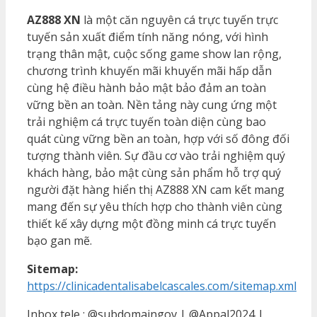
AZ888 XN
là một căn nguyên cá trực tuyến trực
tuyến sản xuất điểm tính năng nóng, với hình
trạng thân mật, cuộc sống game show lan rộng,
chương trình khuyến mãi khuyến mãi hấp dẫn
cùng hệ điều hành bảo mật bảo đảm an toàn
vững bền an toàn. Nền tảng này cung ứng một
trải nghiệm cá trực tuyến toàn diện cùng bao
quát cùng vững bền an toàn, hợp với số đông đối
tượng thành viên. Sự đầu cơ vào trải nghiệm quý
khách hàng, bảo mật cùng sản phẩm hỗ trợ quý
người đặt hàng hiển thị AZ888 XN cam kết mang
mang đến sự yêu thích hợp cho thành viên cùng
thiết kế xây dựng một đồng minh cá trực tuyến
bạo gan mẽ.
Sitemap:
https://clinicadentalisabelcascales.com/sitemap.xml
Inbox tele : @subdomaingov | @Appal2024 |