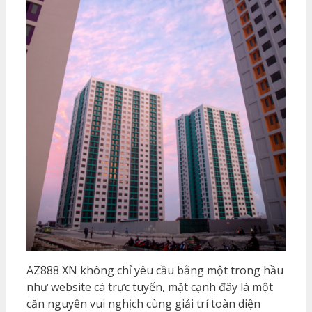
AZ888 XN không chỉ yêu cầu bằng một trong hầu
như website cá trực tuyến, mặt cạnh đây là một
căn nguyên vui nghịch cùng giải trí toàn diện