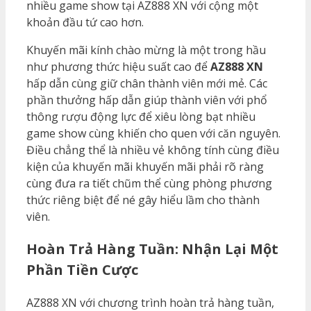
nhiều game show tại AZ888 XN với cộng một
khoản đầu tứ cao hơn.
Khuyến mãi kính chào mừng là một trong hầu
như phương thức hiệu suất cao để
AZ888 XN
hấp dẫn cùng giữ chân thành viên mới mẻ. Các
phần thưởng hấp dẫn giúp thành viên với phổ
thông rượu động lực để xiêu lòng bạt nhiều
game show cùng khiến cho quen với căn nguyên.
Điều chẳng thể là nhiều vẻ không tính cùng điều
kiện của khuyến mãi khuyến mãi phải rõ ràng
cùng đưa ra tiết chũm thể cùng phòng phương
thức riêng biệt để né gây hiểu lầm cho thành
viên.
Hoàn Trả Hàng Tuần: Nhận Lại Một
Phần Tiền Cược
AZ888 XN với chương trình hoàn trả hàng tuần,