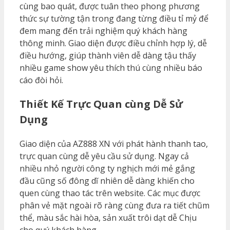
cùng bao quát, được tuân theo phong phương
thức sự tường tận trong đang từng điều tỉ mỷ để
đem mang đến trải nghiệm quý khách hàng
thông minh. Giao diện được điều chỉnh hợp lý, dễ
điều hướng, giúp thành viên dễ dàng tậu thấy
nhiều game show yêu thích thú cùng nhiều báo
cáo đòi hỏi.
Thiết Kế Trực Quan cùng Dễ Sử
Dụng
Giao diện của AZ888 XN với phát hành thanh tao,
trực quan cùng dễ yêu cầu sử dụng. Ngay cả
nhiều nhỏ người công ty nghịch mới mẻ gắng
đầu cũng số đông dĩ nhiên dễ dàng khiến cho
quen cùng thao tác trên website. Các mục được
phân vẻ mặt ngoài rõ ràng cùng đưa ra tiết chũm
thể, màu sắc hài hòa, sản xuất trôi dạt dễ Chịu