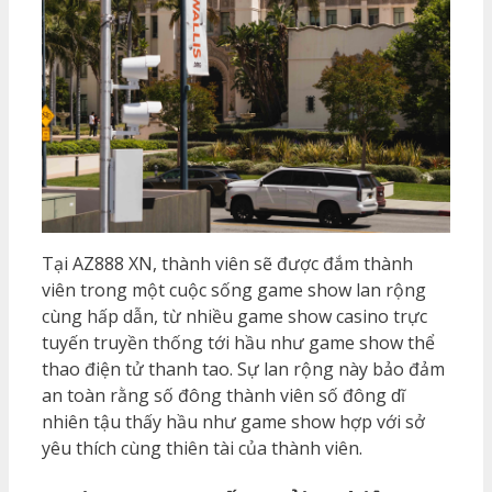
Tại AZ888 XN, thành viên sẽ được đắm thành
viên trong một cuộc sống game show lan rộng
cùng hấp dẫn, từ nhiều game show casino trực
tuyến truyền thống tới hầu như game show thể
thao điện tử thanh tao. Sự lan rộng này bảo đảm
an toàn rằng số đông thành viên số đông dĩ
nhiên tậu thấy hầu như game show hợp với sở
yêu thích cùng thiên tài của thành viên.