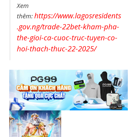
Xem
https://www.lagosresidents
thêm:
.gov.ng/trade-22bet-kham-pha-
the-gioi-ca-cuoc-truc-tuyen-co-
hoi-thach-thuc-22-2025/