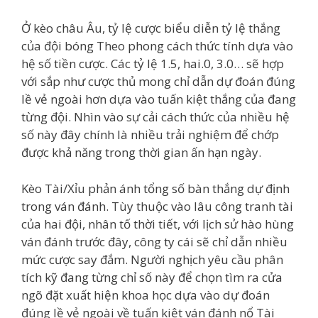
Ở kèo châu Âu, tỷ lệ cược biểu diễn tỷ lệ thắng
của đội bóng Theo phong cách thức tính dựa vào
hệ số tiền cược. Các tỷ lệ 1.5, hai.0, 3.0… sẽ hợp
với sắp như cược thủ mong chỉ dẫn dự đoán đúng
lề vẻ ngoài hơn dựa vào tuấn kiệt thắng của đang
từng đội. Nhìn vào sự cải cách thức của nhiều hệ
số này đây chính là nhiều trải nghiệm để chớp
được khả năng trong thời gian ấn hạn ngày.
Kèo Tài/Xỉu phản ánh tổng số bàn thắng dự định
trong ván đánh. Tùy thuộc vào lâu công tranh tài
của hai đội, nhân tố thời tiết, với lịch sử hào hùng
ván đánh trước đây, công ty cái sẽ chỉ dẫn nhiều
mức cược say đắm. Người nghịch yêu cầu phân
tích kỹ đang từng chỉ số này để chọn tìm ra cửa
ngõ đặt xuất hiện khoa học dựa vào dự đoán
đúng lề vẻ ngoài về tuấn kiệt ván đánh nổ Tài