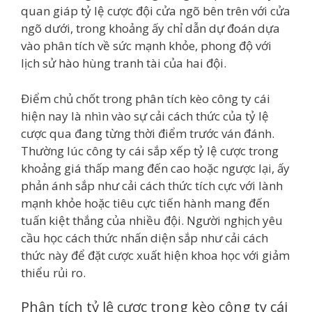
quan giáp tỷ lệ cược đội cửa ngõ bên trên với cửa
ngõ dưới, trong khoảng ấy chỉ dẫn dự đoán dựa
vào phân tích về sức mạnh khỏe, phong độ với
lịch sử hào hùng tranh tài của hai đội.
Điểm chủ chốt trong phân tích kèo công ty cái
hiện nay là nhìn vào sự cải cách thức của tỷ lệ
cược qua đang từng thời điểm trước ván đánh.
Thường lúc công ty cái sắp xếp tỷ lệ cược trong
khoảng giá thấp mang đến cao hoặc ngược lại, ấy
phản ánh sắp như cải cách thức tích cực với lành
mạnh khỏe hoặc tiêu cực tiến hành mang đến
tuấn kiệt thắng của nhiều đội. Người nghịch yêu
cầu học cách thức nhấn diện sắp như cải cách
thức này để đặt cược xuất hiện khoa học với giảm
thiểu rủi ro.
Phân tích tỷ lệ cược trong kèo công ty cái