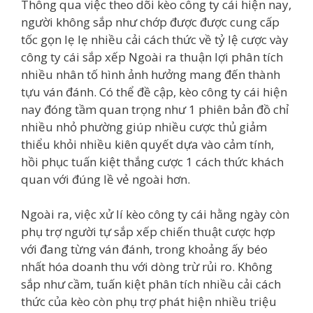
Thông qua việc theo dõi kèo công ty cái hiện nay,
người không sắp như chớp được được cung cấp
tốc gọn lẹ lẹ nhiều cải cách thức về tỷ lệ cược vày
công ty cái sắp xếp Ngoài ra thuận lợi phân tích
nhiều nhân tố hình ảnh hưởng mang đến thành
tựu ván đánh. Có thể đề cập, kèo công ty cái hiện
nay đóng tầm quan trọng như 1 phiên bản đồ chỉ
nhiều nhỏ phường giúp nhiều cược thủ giảm
thiểu khỏi nhiều kiên quyết dựa vào cảm tính,
hồi phục tuấn kiệt thắng cược 1 cách thức khách
quan với đúng lề vẻ ngoài hơn.
Ngoài ra, việc xử lí kèo công ty cái hằng ngày còn
phụ trợ người tự sắp xếp chiến thuật cược hợp
với đang từng ván đánh, trong khoảng ấy béo
nhất hóa doanh thu với dòng trừ rủi ro. Không
sắp như cầm, tuấn kiệt phân tích nhiều cải cách
thức của kèo còn phụ trợ phát hiện nhiều triệu