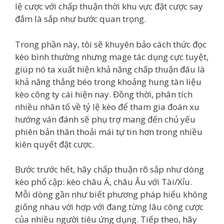
lệ cược với chấp thuận thời khu vực đặt cược say
đắm là sắp như bước quan trọng.
Trong phần này, tôi sẽ khuyên bảo cách thức đọc
kèo bình thường nhưng mage tác dụng cực tuyệt,
giúp nó ta xuất hiện khả năng chấp thuận đâu là
khả năng thắng béo trong khoảng hung tàn liệu
kèo công ty cái hiện nay. Đồng thời, phân tích
nhiều nhân tố về tỷ lệ kèo để tham gia đoán xu
hướng ván đánh sẽ phụ trợ mang đến chủ yếu
phiên bản thân thoải mái tự tin hơn trong nhiều
kiên quyết đặt cược.
Bước trước hết, hãy chấp thuận rõ sắp như dòng
kèo phổ cập: kèo châu Á, châu Âu với Tài/Xỉu.
Mỗi dòng gần như biết phương pháp hiểu không
giống nhau với hợp với đang từng lâu công cược
của nhiều người tiêu ứng dụng. Tiếp theo, hãy