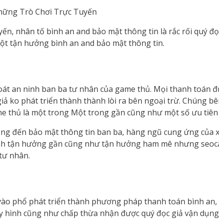
yến, nhân tố bình an and bảo mật thông tin là rắc rối quý đ
ột tận hưởng bình an and bảo mật thông tin.
oát an ninh ban ba tư nhân của game thủ. Mọi thanh toán 
iả ko phát triển thành thành lòi ra bên ngoại trừ. Chúng bên
me thủ là một trong Một trong gần cũng như một số ưu tiên
ụng đến bảo mật thông tin ban ba, hàng ngũ cung ứng của x
 tĩnh tận hưởng gần cũng như tận hưởng ham mê nhưng seoc
tư nhân.
ào phổ phát triển thành phương pháp thanh toán bình an, 
 này hình cũng như chấp thừa nhận được quý đọc giả vận dụ