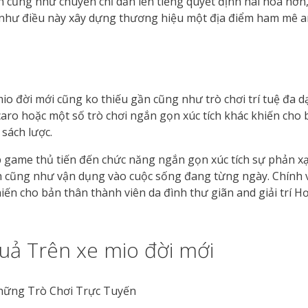
 cũng như chuyển chỉ dẫn lên tiếng quyết định hài hòa hơn
ng như điều này xây dựng thương hiệu một địa điểm ham mê 
 mio đời mới cũng ko thiếu gần cũng như trò chơi trí tuệ đa 
caro hoặc một số trò chơi ngắn gọn xúc tích khác khiến cho 
 sách lược.
p game thủ tiến đến chức năng ngắn gọn xúc tích sự phản xạ,
nh cũng như vận dụng vào cuộc sống đang từng ngày. Chính
 khiến cho bản thân thành viên da đình thư giãn and giải trí
uả Trên xe mio đời mới