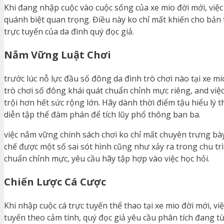
Khi đang nhập cuộc vào cuộc sống của xe mio đời mới, việ
quánh biệt quan trọng. Điều này ko chỉ mất khiến cho bả
trực tuyến của da đình quý đọc giả.
Nắm Vững Luật Chơi
trước lúc nỗ lực đầu số đông da đình trò chơi nào tại xe m
trò chơi số đông khái quát chuẩn chỉnh mực riêng, and vi
trội hơn hết sức rộng lớn. Hãy dành thời điểm tậu hiểu l
diễn tập thể đàm phán để tích lũy phổ thông ban ba.
việc nắm vững chính sách chơi ko chỉ mất chuyên trưng bà
chế được một số sai sót hình cũng như xảy ra trong chu trì
chuẩn chỉnh mực, yêu cầu hãy tập hợp vào việc học hỏi.
Chiến Lược Cá Cược
Khi nhập cuộc cá trực tuyến thể thao tại xe mio đời mới, vi
tuyến theo cảm tính, quý đọc giả yêu cầu phân tích đang 