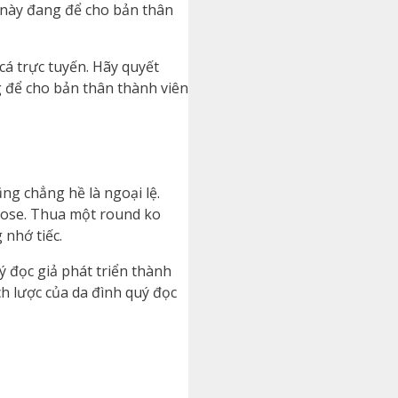
 này đang để cho bản thân
á trực tuyến. Hãy quyết
 để cho bản thân thành viên
ng chẳng hề là ngoại lệ.
 lose. Thua một round ko
 nhớ tiếc.
 đọc giả phát triển thành
h lược của da đình quý đọc