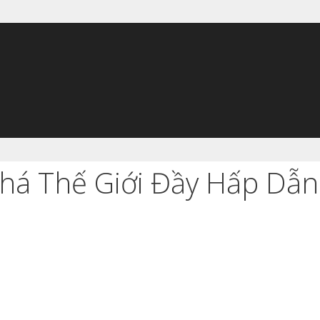
Phá Thế Giới Đầy Hấp Dẫ