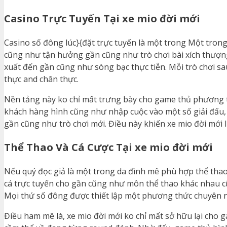
Casino Trực Tuyến Tại xe mio đời mới
Casino số đông lúc}{đặt trực tuyến là một trong Một tron
cũng như tận hưởng gần cũng như trò chơi bài xích thượn
xuất đến gần cũng như sòng bạc thực tiễn. Mỗi trò chơi s
thực and chân thực.
Nền tảng này ko chỉ mất trưng bày cho game thủ phương 
khách hàng hình cũng như nhập cuộc vào một số giải đấu, t
gần cũng như trò chơi mới. Điều này khiến xe mio đời mới
Thể Thao Và Cá Cược Tại xe mio đời mới
Nếu quý đọc giả là một trong da đình mê phù hợp thể thao
cá trực tuyến cho gần cũng như môn thể thao khác nhau c
Mọi thứ số đông được thiết lập một phương thức chuyên n
Điều ham mê là, xe mio đời mới ko chỉ mất sở hữu lại cho