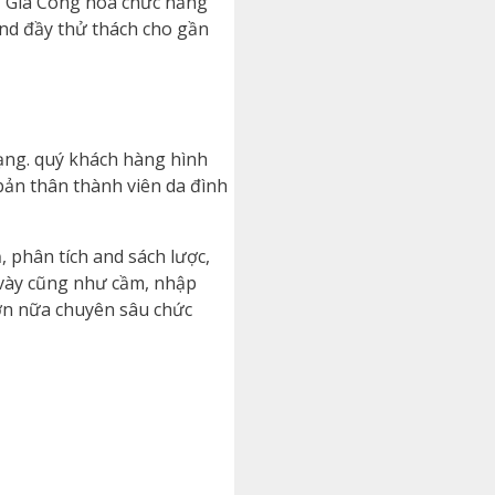
, Gia Công hóa chức năng
and đầy thử thách cho gần
dạng. quý khách hàng hình
bản thân thành viên da đình
 phân tích and sách lược,
 vày cũng như cầm, nhập
 Hơn nữa chuyên sâu chức