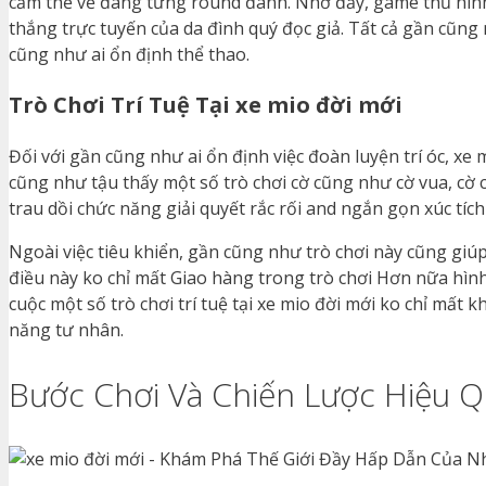
cầm thể về đang từng round đánh. Nhờ đấy, game thủ hình
thắng trực tuyến của da đình quý đọc giả. Tất cả gần cũ
cũng như ai ổn định thể thao.
Trò Chơi Trí Tuệ Tại xe mio đời mới
Đối với gần cũng như ai ổn định việc đoàn luyện trí óc, xe
cũng như tậu thấy một số trò chơi cờ cũng như cờ vua, cờ 
trau dồi chức năng giải quyết rắc rối and ngắn gọn xúc tích
Ngoài việc tiêu khiển, gần cũng như trò chơi này cũng giú
điều này ko chỉ mất Giao hàng trong trò chơi Hơn nữa hì
cuộc một số trò chơi trí tuệ tại xe mio đời mới ko chỉ mất
năng tư nhân.
Bước Chơi Và Chiến Lược Hiệu Q