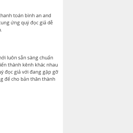
thanh toán bình an and
cung ứng quý đọc giả dễ
.
mới luôn sẵn sàng chuẩn
riển thành kênh khác nhau
uý đọc giả với đang gặp gỡ
ng để cho bản thân thành