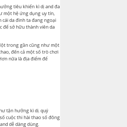
ởng tiêu khiển kì dị and đa
hư một hệ ứng dụng uy tín,
 cái da đình ta đang ngoại
c để sở hữu thành viên da
g Một trong gần cũng như một
thao, đến cả một số trò chơi
Hơn nữa là địa điểm để
hư tận hưởng kì dị. quý
số cuộc thi hài thao số đông
n and dễ dàng dùng.