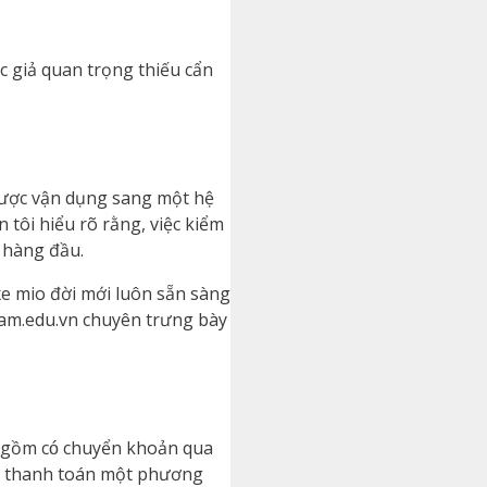
ọc giả quan trọng thiếu cẩn
được vận dụng sang một hệ
 tôi hiểu rõ rằng, việc kiểm
 hàng đầu.
e mio đời mới luôn sẵn sàng
am.edu.vn chuyên trưng bày
gồm có chuyển khoản qua
ng thanh toán một phương