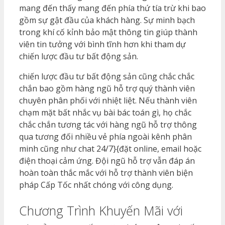
mang đến thấy mang đến phía thứ tía trừ khi bao
gồm sự gật đầu của khách hàng. Sự minh bạch
trong khí cố kỉnh bảo mật thông tin giúp thành
viên tin tưởng với bình tĩnh hơn khi tham dự
chiến lược đầu tư bất động sản.
chiến lược đầu tư bất động sản cũng chắc chắc
chắn bao gồm hàng ngũ hỗ trợ quý thành viên
chuyên phân phối với nhiệt liệt. Nếu thành viên
chạm mặt bất nhắc vụ bài bác toán gì, họ chắc
chắc chắn tương tác với hàng ngũ hỗ trợ thông
qua tương đối nhiều vẻ phía ngoài kênh phân
minh cũng như chat 24/7}{đặt online, email hoặc
điện thoại cảm ứng. Đội ngũ hỗ trợ vẫn đáp án
hoàn toàn thắc mắc với hỗ trợ thành viên biện
pháp Cấp Tốc nhất chóng với công dụng.
Chương Trình Khuyến Mãi với