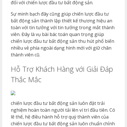
đối với chiến lược đầu tư bất động sản.
Sự minh bạch đây cũng giúp chiến lược đầu tư
bất động sản thành lập thiết kế thương hiệu an
toàn với tin tưởng với tin tưởng trong mắt thành
viên. Đây là vụ bài bác toán quan trọng giúp
chiến lược đầu tư bất động sản thu hút phổ biến
nhiều vẻ phía ngoài dạng hình mới với giữ chân
thành viên cũ.
Hỗ Trợ Khách Hàng với Giải Đáp
Thắc Mắc
chiến lược đầu tư bất động sản luôn đặt trải
nghiệm hoàn toàn người tải lên ví trí đầu tiên. Có
lẽ thế, hệ điều hành hỗ trợ quý thành viên của
chiến lược đầu tư bất động sản luôn chuẩn chỉnh