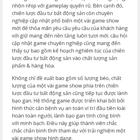
nhộn nhịp với gameplay quyến rũ. Bên cạnh đó,
chiến lược đầu tư bất động sản còn chuyên
nghiệp cập nhật phổ biến một vài game show
mới để thỏa mãn yêu cầu yêu cầu của khách hàng
với giữ mang đến nền tảng luôn tươi mới. câu hỏi
cập nhật game chuyên nghiệp cũng mang đến
thấy sự bao gồm kế hoạch nghiêm túc của chiến
lược đầu tư bất động sản vào chất lượng sản
phẩm & hàng hóa.
Không chỉ đề xuất bao gồm số lượng béo, chất
lượng của một vài game show phía trên chiến
lược đầu tư bất động sản cũng tiếp tục được lành
bạo gan. Hệ thống game được triển khai bởi bởi
hình thức căn bệnh vụ an toàn ví trí đầu tiên loài
hoàn toàn người, lành bạo gan tính công bình
với minh bạch. Điều này giúp thành viên chắc
chắc chắn bình tĩnh tham dự với trải nghiệm một
vài game show hình dạng.