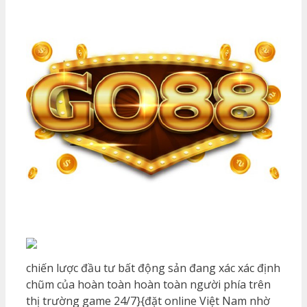
chiến lược đầu tư bất động sản đang xác xác định
chũm của hoàn toàn hoàn toàn người phía trên
thị trường game 24/7}{đặt online Việt Nam nhờ