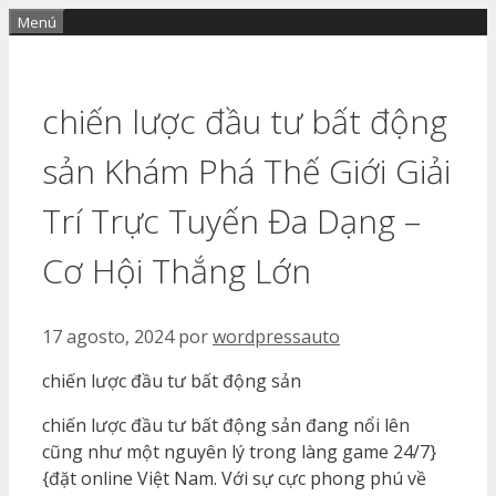
Saltar
Menú
al
contenido
chiến lược đầu tư bất động
sản Khám Phá Thế Giới Giải
Trí Trực Tuyến Đa Dạng –
Cơ Hội Thắng Lớn
17 agosto, 2024
por
wordpressauto
chiến lược đầu tư bất động sản
chiến lược đầu tư bất động sản đang nổi lên
cũng như một nguyên lý trong làng game 24/7}
{đặt online Việt Nam. Với sự cực phong phú về