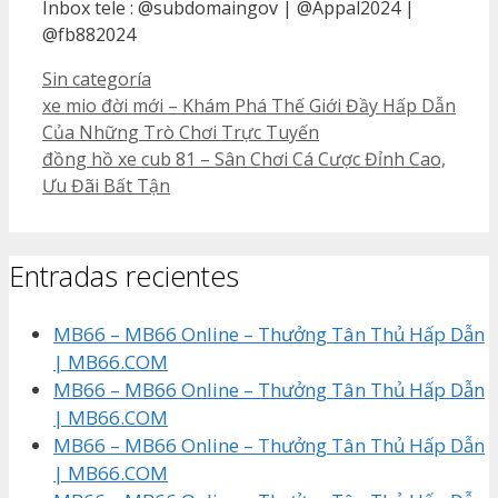
Inbox tele : @subdomaingov | @Appal2024 |
@fb882024
Categorías
Sin categoría
xe mio đời mới – Khám Phá Thế Giới Đầy Hấp Dẫn
Của Những Trò Chơi Trực Tuyến
đồng hồ xe cub 81 – Sân Chơi Cá Cược Đỉnh Cao,
Ưu Đãi Bất Tận
Entradas recientes
MB66 – MB66 Online – Thưởng Tân Thủ Hấp Dẫn
| MB66.COM
MB66 – MB66 Online – Thưởng Tân Thủ Hấp Dẫn
| MB66.COM
MB66 – MB66 Online – Thưởng Tân Thủ Hấp Dẫn
| MB66.COM