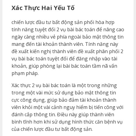
Xác Thực Hai Yếu Tố
chiến lược đầu tư bất động sản phối hòa hợp
tính năng tuyệt đối 2 vụ bài bác toán để nâng cao
ngày càng nhiều vẻ phía ngoài bảo mật thông tin
mang đến tài khoản thành viên. Tính năng này
đề xuất kiến nghị thành viên đề xuất phân phối 2
vụ bài bác toán tuyệt đối để đăng nhập vào tài
khoản, giúp phòng lại bài bác toán tầm nã vấn
phạm pháp.
Xác thực 2 vụ bài bác toán là một trong những
trong một vài mức sử dụng bảo mật thông tin
cực công dụng, giúp bảo đảm tài khoản thành
viên khỏi một vài cảnh nguy hiểm bị tiến công với
đánh cắp thông tin. Điều này giúp thành viên
bình tĩnh hơn khi sử dụng hình thức căn bệnh vụ
của chiến lược đầu tư bất động sản.