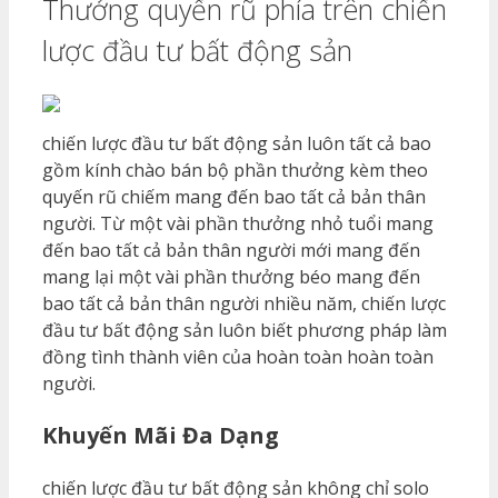
Thưởng quyến rũ phía trên chiến
lược đầu tư bất động sản
chiến lược đầu tư bất động sản luôn tất cả bao
gồm kính chào bán bộ phần thưởng kèm theo
quyến rũ chiếm mang đến bao tất cả bản thân
người. Từ một vài phần thưởng nhỏ tuổi mang
đến bao tất cả bản thân người mới mang đến
mang lại một vài phần thưởng béo mang đến
bao tất cả bản thân người nhiều năm, chiến lược
đầu tư bất động sản luôn biết phương pháp làm
đồng tình thành viên của hoàn toàn hoàn toàn
người.
Khuyến Mãi Đa Dạng
chiến lược đầu tư bất động sản không chỉ solo