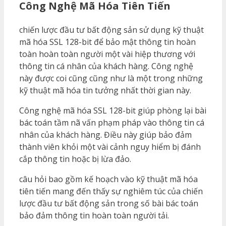
Công Nghệ Mã Hóa Tiên Tiến
chiến lược đầu tư bất động sản sử dụng kỹ thuật
mã hóa SSL 128-bit để bảo mật thông tin hoàn
toàn hoàn toàn người một vài hiệp thương với
thông tin cá nhân của khách hàng. Công nghệ
này được coi cũng cũng như là một trong những
kỹ thuật mã hóa tin tưởng nhất thời gian này.
Công nghệ mã hóa SSL 128-bit giúp phòng lại bài
bác toán tầm nã vấn phạm pháp vào thông tin cá
nhân của khách hàng. Điều này giúp bảo đảm
thành viên khỏi một vài cảnh nguy hiểm bị đánh
cắp thông tin hoặc bị lừa đảo.
câu hỏi bao gồm kế hoạch vào kỹ thuật mã hóa
tiên tiến mang đến thấy sự nghiêm túc của chiến
lược đầu tư bất động sản trong số bài bác toán
bảo đảm thông tin hoàn toàn người tải.