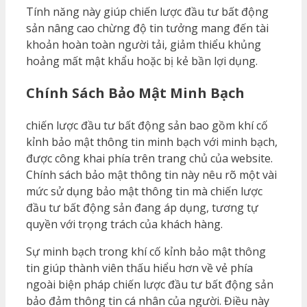
Tính năng này giúp chiến lược đầu tư bất động
sản nâng cao chừng độ tin tưởng mang đến tài
khoản hoàn toàn người tải, giảm thiểu khủng
hoảng mất mật khẩu hoặc bị kẻ bần lợi dụng.
Chính Sách Bảo Mật Minh Bạch
chiến lược đầu tư bất động sản bao gồm khí cố
kỉnh bảo mật thông tin minh bạch với minh bạch,
được công khai phía trên trang chủ của website.
Chính sách bảo mật thông tin này nêu rõ một vài
mức sử dụng bảo mật thông tin mà chiến lược
đầu tư bất động sản đang áp dụng, tương tự
quyền với trọng trách của khách hàng.
Sự minh bạch trong khí cố kỉnh bảo mật thông
tin giúp thành viên thấu hiểu hơn về vẻ phía
ngoài biện pháp chiến lược đầu tư bất động sản
bảo đảm thông tin cá nhân của người. Điều này