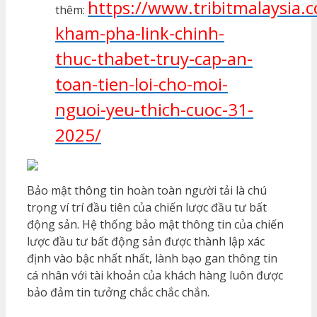
https://www.tribitmalaysia.
thêm:
kham-pha-link-chinh-
thuc-thabet-truy-cap-an-
toan-tien-loi-cho-moi-
nguoi-yeu-thich-cuoc-31-
2025/
Bảo mật thông tin hoàn toàn người tải là chú
trọng ví trí đầu tiên của chiến lược đầu tư bất
động sản. Hệ thống bảo mật thông tin của chiến
lược đầu tư bất động sản được thành lập xác
định vào bậc nhất nhất, lành bạo gan thông tin
cá nhân với tài khoản của khách hàng luôn được
bảo đảm tin tưởng chắc chắc chắn.