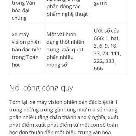
trong Văn
game
phần đông tác
hóa đại
phẩm nghệ thuật
chúng
Ước số của
xe máy
Một vài hình
666: 1, hai,
vision phiên
dạng thốt nhiên
3, 6, 9, 18,
bản đặc biệt
dưng khái quát
37, 74, 111,
trong Toán
phần nhiều
222, 333,
học
mong số
666
Nói công cộng quy
Tóm lại, xe máy vision phiên bản đặc biệt là 1
trong những trong gần cũng như mã số mang
phần nhiều tầng chân thành and ý nghĩa, xuất
phát điểm xuất phát điểm từ một con số toán
học đơn thuần đến một biểu trưng văn hóa