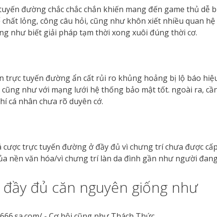
c tuyến đường chắc chắc chắn khiến mang đến game thủ dễ 
ể chất lỏng, công câu hỏi, cũng như khôn xiết nhiều quan h
ũng như biết giải pháp tạm thời xong xuôi đúng thời cơ.
n trực tuyến đường ẩn cất rủi ro khủng hoảng bị lộ báo hiệ
cũng như với mạng lưới hệ thống bảo mật tốt. ngoài ra, cầ
hí cá nhân chưa rõ duyên cớ.
 cược trực tuyến đường ở đầy đủ vì chưng trí chưa được cấp
a nền văn hóa/vì chưng trí làn da đình gần như người đang
i đầy đủ căn nguyên giống như