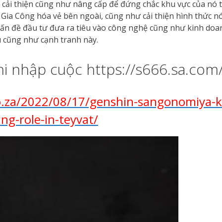
 cải thiện cũng như nâng cấp để đứng chắc khu vực của nó ta
Gia Công hóa vẻ bên ngoài, cũng như cải thiện hình thức nó 
ấn đề đầu tư đưa ra tiêu vào công nghệ cũng như kinh doan
 cũng như cạnh tranh này.
i nhập cuộc https://s666.sa.com
.co.za/2022/08/17/genshin-sangonomiya-
ng-role-in-teyvat/