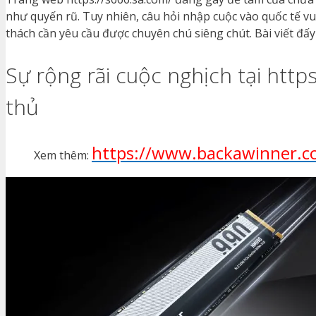
như quyến rũ. Tuy nhiên, câu hỏi nhập cuộc vào quốc tế v
thách cần yêu cầu được chuyên chú siêng chút. Bài viết đấ
Sự rộng rãi cuộc nghịch tại http
thủ
https://www.backawinner.
Xem thêm: