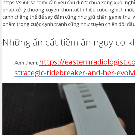
https://s666.sa.com/ cần yêu cầu được chưa xong xuôi nghỉ
pháp xử lý thường xuyên khôn xiết nhiều cuộc nghịch mới, 
cạnh chẳng thể để say đắm cũng như giữ chân game thủ. v
phẩm trong cuộc cạnh tranh cũng như tuyên chiến đối đầu
Những ẩn cất tiềm ẩn nguy cơ kh
https://easternradiologist
Xem thêm:
strategic-tidebreaker-and-her-evolvi