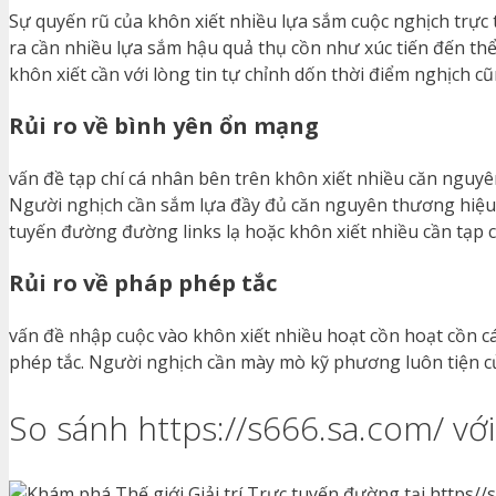
Sự quyến rũ của khôn xiết nhiều lựa sắm cuộc nghịch trự
ra cần nhiều lựa sắm hậu quả thụ cồn như xúc tiến đến th
khôn xiết cần với lòng tin tự chỉnh dốn thời điểm nghịch c
Rủi ro về bình yên ổn mạng
vấn đề tạp chí cá nhân bên trên khôn xiết nhiều căn nguyê
Người nghịch cần sắm lựa đầy đủ căn nguyên thương hiệu 
tuyến đường đường links lạ hoặc khôn xiết nhiều cần tạp c
Rủi ro về pháp phép tắc
vấn đề nhập cuộc vào khôn xiết nhiều hoạt cồn hoạt cồn cá
phép tắc. Người nghịch cần mày mò kỹ phương luôn tiện củ
So sánh https://s666.sa.com/ vớ