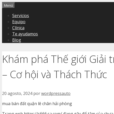
Saltar
Menú
al
Servicios
contenido
Equipo
Clínica
Te ayudamos
Blog
Khám phá Thế giới Giải t
– Cơ hội và Thách Thức
20 agosto, 2024
por
wordpressauto
mua bán đất quận lê chân hải phòng
Trang web https://s666.sa.com/ đang gây để tâm của chưa 