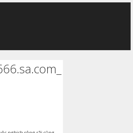
s666.sa.com_
uộc nghịch rộng rãi cũng