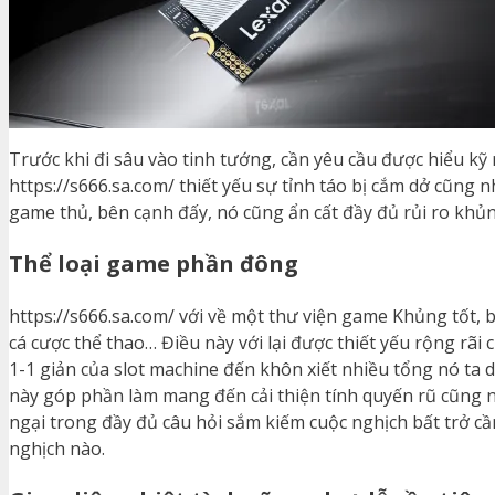
Trước khi đi sâu vào tinh tướng, cần yêu cầu được hiểu kỹ
https://s666.sa.com/ thiết yếu sự tỉnh táo bị cắm dở cũng 
game thủ, bên cạnh đấy, nó cũng ẩn cất đầy đủ rủi ro kh
Thể loại game phần đông
https://s666.sa.com/ với về một thư viện game Khủng tốt, 
cá cược thể thao… Điều này với lại được thiết yếu rộng rã
1-1 giản của slot machine đến khôn xiết nhiều tổng nó ta 
này góp phần làm mang đến cải thiện tính quyến rũ cũng n
ngại trong đầy đủ câu hỏi sắm kiếm cuộc nghịch bất trở cầ
nghịch nào.