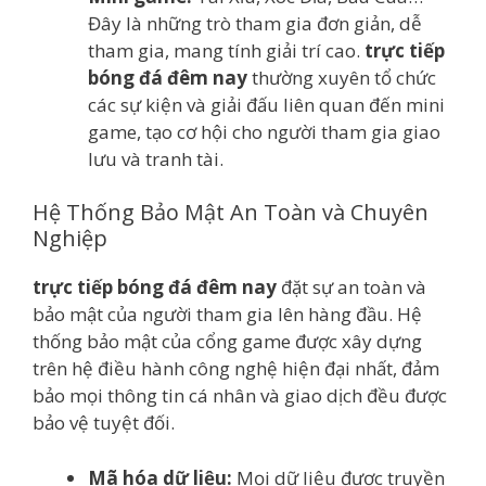
Đây là những trò tham gia đơn giản, dễ
tham gia, mang tính giải trí cao.
trực tiếp
bóng đá đêm nay
thường xuyên tổ chức
các sự kiện và giải đấu liên quan đến mini
game, tạo cơ hội cho người tham gia giao
lưu và tranh tài.
Hệ Thống Bảo Mật An Toàn và Chuyên
Nghiệp
trực tiếp bóng đá đêm nay
đặt sự an toàn và
bảo mật của người tham gia lên hàng đầu. Hệ
thống bảo mật của cổng game được xây dựng
trên hệ điều hành công nghệ hiện đại nhất, đảm
bảo mọi thông tin cá nhân và giao dịch đều được
bảo vệ tuyệt đối.
Mã hóa dữ liệu:
Mọi dữ liệu được truyền