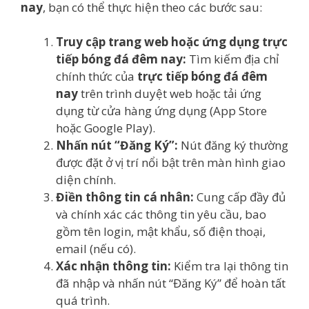
nay
, bạn có thể thực hiện theo các bước sau:
Truy cập trang web hoặc ứng dụng trực
tiếp bóng đá đêm nay:
Tìm kiếm địa chỉ
chính thức của
trực tiếp bóng đá đêm
nay
trên trình duyệt web hoặc tải ứng
dụng từ cửa hàng ứng dụng (App Store
hoặc Google Play).
Nhấn nút “Đăng Ký”:
Nút đăng ký thường
được đặt ở vị trí nổi bật trên màn hình giao
diện chính.
Điền thông tin cá nhân:
Cung cấp đầy đủ
và chính xác các thông tin yêu cầu, bao
gồm tên login, mật khẩu, số điện thoại,
email (nếu có).
Xác nhận thông tin:
Kiểm tra lại thông tin
đã nhập và nhấn nút “Đăng Ký” để hoàn tất
quá trình.