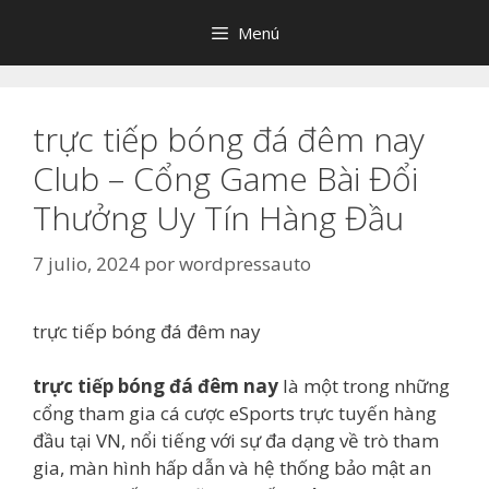
Saltar
Menú
al
contenido
trực tiếp bóng đá đêm nay
Club – Cổng Game Bài Đổi
Thưởng Uy Tín Hàng Đầu
7 julio, 2024
por
wordpressauto
trực tiếp bóng đá đêm nay
trực tiếp bóng đá đêm nay
là một trong những
cổng tham gia cá cược eSports trực tuyến hàng
đầu tại VN, nổi tiếng với sự đa dạng về trò tham
gia, màn hình hấp dẫn và hệ thống bảo mật an