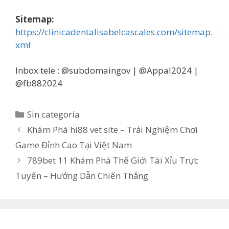
Sitemap:
https://clinicadentalisabelcascales.com/sitemap.
xml
Inbox tele : @subdomaingov | @Appal2024 |
@fb882024
Categorías
Sin categoría
Khám Phá hi88 vet site – Trải Nghiệm Chơi
Game Đỉnh Cao Tại Việt Nam
789bet 11 Khám Phá Thế Giới Tài Xỉu Trực
Tuyến – Hướng Dẫn Chiến Thắng