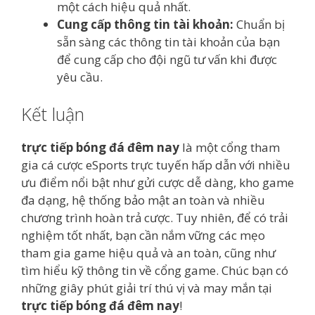
một cách hiệu quả nhất.
Cung cấp thông tin tài khoản:
Chuẩn bị
sẵn sàng các thông tin tài khoản của bạn
để cung cấp cho đội ngũ tư vấn khi được
yêu cầu.
Kết luận
trực tiếp bóng đá đêm nay
là một cổng tham
gia cá cược eSports trực tuyến hấp dẫn với nhiều
ưu điểm nổi bật như gửi cược dễ dàng, kho game
đa dạng, hệ thống bảo mật an toàn và nhiều
chương trình hoàn trả cược. Tuy nhiên, để có trải
nghiệm tốt nhất, bạn cần nắm vững các mẹo
tham gia game hiệu quả và an toàn, cũng như
tìm hiểu kỹ thông tin về cổng game. Chúc bạn có
những giây phút giải trí thú vị và may mắn tại
trực tiếp bóng đá đêm nay
!