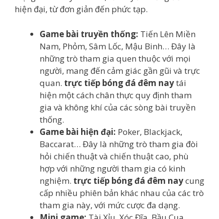
hiện đại, từ đơn giản đến phức tạp.
Game bài truyền thống:
Tiến Lên Miền
Nam, Phỏm, Sâm Lốc, Mậu Binh… Đây là
những trò tham gia quen thuộc với mọi
người, mang đến cảm giác gần gũi và trực
quan.
trực tiếp bóng đá đêm nay
tái
hiện một cách chân thực quy định tham
gia và không khí của các sòng bài truyền
thống.
Game bài hiện đại:
Poker, Blackjack,
Baccarat… Đây là những trò tham gia đòi
hỏi chiến thuật và chiến thuật cao, phù
hợp với những người tham gia có kinh
nghiệm.
trực tiếp bóng đá đêm nay
cung
cấp nhiều phiên bản khác nhau của các trò
tham gia này, với mức cược đa dạng.
Mini game:
Tài Xỉu, Xóc Đĩa, Bầu Cua…