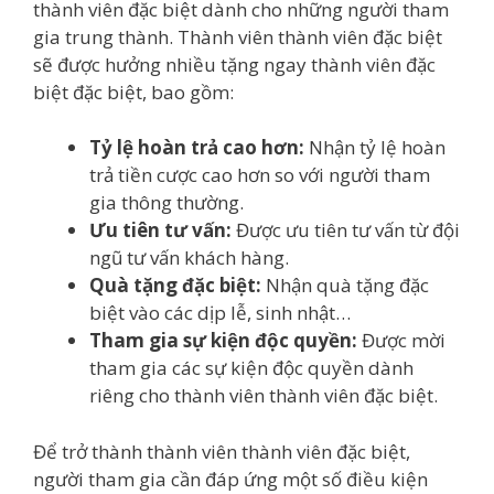
thành viên đặc biệt dành cho những người tham
gia trung thành. Thành viên thành viên đặc biệt
sẽ được hưởng nhiều tặng ngay thành viên đặc
biệt đặc biệt, bao gồm:
Tỷ lệ hoàn trả cao hơn:
Nhận tỷ lệ hoàn
trả tiền cược cao hơn so với người tham
gia thông thường.
Ưu tiên tư vấn:
Được ưu tiên tư vấn từ đội
ngũ tư vấn khách hàng.
Quà tặng đặc biệt:
Nhận quà tặng đặc
biệt vào các dịp lễ, sinh nhật…
Tham gia sự kiện độc quyền:
Được mời
tham gia các sự kiện độc quyền dành
riêng cho thành viên thành viên đặc biệt.
Để trở thành thành viên thành viên đặc biệt,
người tham gia cần đáp ứng một số điều kiện