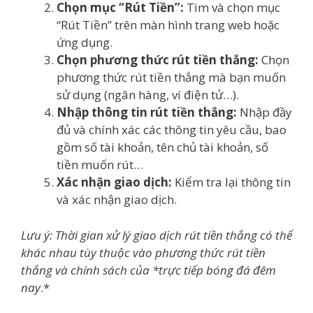
Chọn mục “Rút Tiền”:
Tìm và chọn mục
“Rút Tiền” trên màn hình trang web hoặc
ứng dụng.
Chọn phương thức rút tiền thắng:
Chọn
phương thức rút tiền thắng mà bạn muốn
sử dụng (ngân hàng, ví điện tử…).
Nhập thông tin rút tiền thắng:
Nhập đầy
đủ và chính xác các thông tin yêu cầu, bao
gồm số tài khoản, tên chủ tài khoản, số
tiền muốn rút…
Xác nhận giao dịch:
Kiểm tra lại thông tin
và xác nhận giao dịch.
Lưu ý: Thời gian xử lý giao dịch rút tiền thắng có thể
khác nhau tùy thuộc vào phương thức rút tiền
thắng và chính sách của
*trực tiếp bóng đá đêm
nay
.*