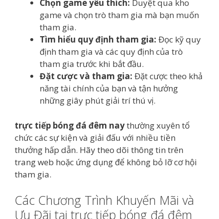
Chọn game yêu thích:
Duyệt qua kho
game và chọn trò tham gia mà bạn muốn
tham gia.
Tìm hiểu quy định tham gia:
Đọc kỹ quy
định tham gia và các quy định của trò
tham gia trước khi bắt đầu.
Đặt cược và tham gia:
Đặt cược theo khả
năng tài chính của bạn và tận hưởng
những giây phút giải trí thú vị.
trực tiếp bóng đá đêm nay
thường xuyên tổ
chức các sự kiện và giải đấu với nhiều tiền
thưởng hấp dẫn. Hãy theo dõi thông tin trên
trang web hoặc ứng dụng để không bỏ lỡ cơ hội
tham gia.
Các Chương Trình Khuyến Mãi và
Ưu Đãi tại trực tiếp bóng đá đêm