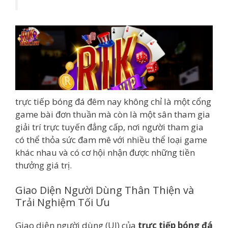
trực tiếp bóng đá đêm nay không chỉ là một cổng
game bài đơn thuần mà còn là một sân tham gia
giải trí trực tuyến đẳng cấp, nơi người tham gia
có thể thỏa sức đam mê với nhiều thể loại game
khác nhau và có cơ hội nhận được những tiền
thưởng giá trị.
Giao Diện Người Dùng Thân Thiện và
Trải Nghiệm Tối Ưu
Giao diện người dùng (UI) của
trực tiếp bóng đá