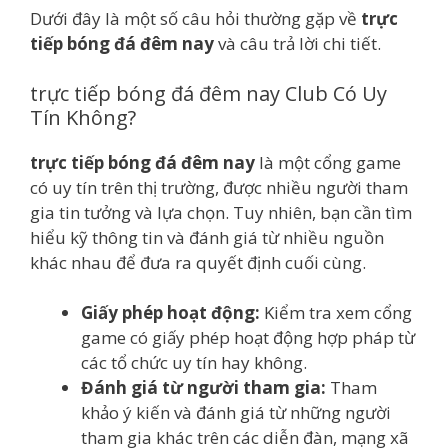
Dưới đây là một số câu hỏi thường gặp về
trực
tiếp bóng đá đêm nay
và câu trả lời chi tiết.
trực tiếp bóng đá đêm nay Club Có Uy
Tín Không?
trực tiếp bóng đá đêm nay
là một cổng game
có uy tín trên thị trường, được nhiều người tham
gia tin tưởng và lựa chọn. Tuy nhiên, bạn cần tìm
hiểu kỹ thông tin và đánh giá từ nhiều nguồn
khác nhau để đưa ra quyết định cuối cùng.
Giấy phép hoạt động:
Kiểm tra xem cổng
game có giấy phép hoạt động hợp pháp từ
các tổ chức uy tín hay không.
Đánh giá từ người tham gia:
Tham
khảo ý kiến và đánh giá từ những người
tham gia khác trên các diễn đàn, mạng xã