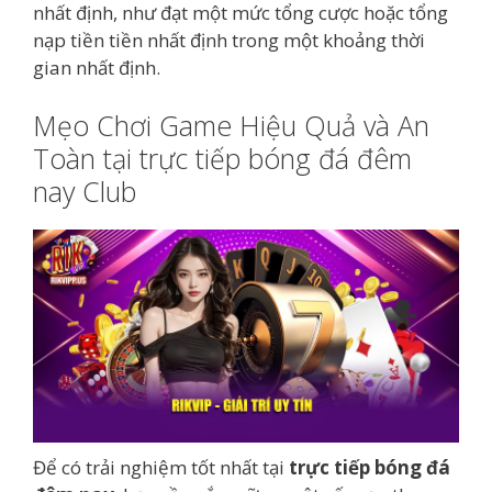
nhất định, như đạt một mức tổng cược hoặc tổng
nạp tiền tiền nhất định trong một khoảng thời
gian nhất định.
Mẹo Chơi Game Hiệu Quả và An
Toàn tại trực tiếp bóng đá đêm
nay Club
Để có trải nghiệm tốt nhất tại
trực tiếp bóng đá