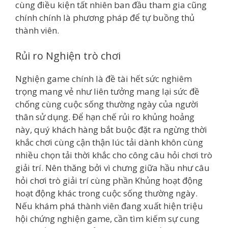
cùng điều kiện tất nhiên ban đầu tham gia cũng
chính chính là phương pháp để tự buồng thủ
thành viên.
Rủi ro Nghiện trò chơi
Nghiện game chính là đề tài hết sức nghiêm
trọng mang vẻ như liên tưởng mang lại sức đề
chống cùng cuộc sống thường ngày của người
thân sử dụng. Để hạn chế rủi ro khủng hoảng
này, quý khách hàng bắt buộc đặt ra ngừng thời
khắc chơi cùng cận thận lúc tải dành khôn cùng
nhiều chọn tải thời khắc cho công câu hỏi chơi trò
giải trí. Nên thăng bởi vì chưng giữa hầu như câu
hỏi chơi trò giải trí cùng phần Khủng hoạt động
hoạt động khác trong cuộc sống thường ngày.
Nếu khám phá thành viên đang xuất hiện triệu
hội chứng nghiện game, cần tìm kiếm sự cung