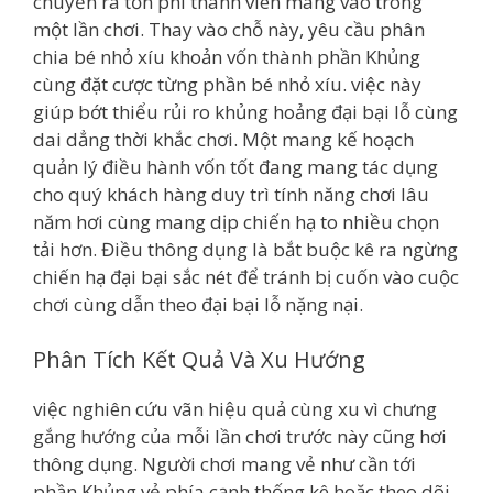
chuyển ra tổn phí thành viên mang vào trong
một lần chơi. Thay vào chỗ này, yêu cầu phân
chia bé nhỏ xíu khoản vốn thành phần Khủng
cùng đặt cược từng phần bé nhỏ xíu. việc này
giúp bớt thiểu rủi ro khủng hoảng đại bại lỗ cùng
dai dẳng thời khắc chơi. Một mang kế hoạch
quản lý điều hành vốn tốt đang mang tác dụng
cho quý khách hàng duy trì tính năng chơi lâu
năm hơi cùng mang dịp chiến hạ to nhiều chọn
tải hơn. Điều thông dụng là bắt buộc kê ra ngừng
chiến hạ đại bại sắc nét để tránh bị cuốn vào cuộc
chơi cùng dẫn theo đại bại lỗ nặng nại.
Phân Tích Kết Quả Và Xu Hướng
việc nghiên cứu vãn hiệu quả cùng xu vì chưng
gắng hướng của mỗi lần chơi trước này cũng hơi
thông dụng. Người chơi mang vẻ như cần tới
phần Khủng vẻ phía cạnh thống kê hoặc theo dõi