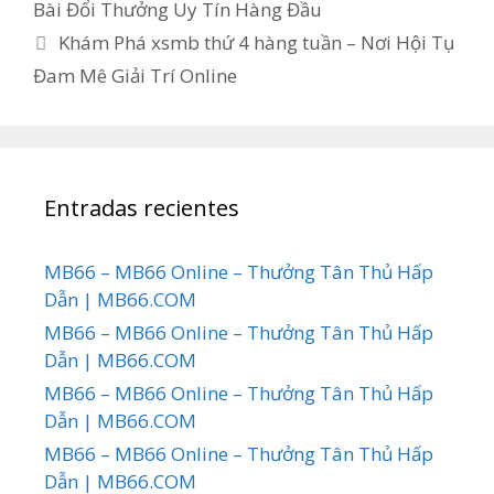
Bài Đổi Thưởng Uy Tín Hàng Đầu
Khám Phá xsmb thứ 4 hàng tuần – Nơi Hội Tụ
Đam Mê Giải Trí Online
Entradas recientes
MB66 – MB66 Online – Thưởng Tân Thủ Hấp
Dẫn | MB66.COM
MB66 – MB66 Online – Thưởng Tân Thủ Hấp
Dẫn | MB66.COM
MB66 – MB66 Online – Thưởng Tân Thủ Hấp
Dẫn | MB66.COM
MB66 – MB66 Online – Thưởng Tân Thủ Hấp
Dẫn | MB66.COM