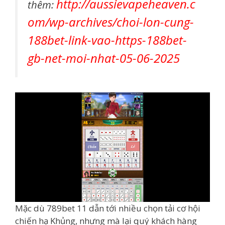
http://aussievapeheaven.c
thêm:
om/wp-archives/choi-lon-cung-
188bet-link-vao-https-188bet-
gb-net-moi-nhat-05-06-2025
Mặc dù 789bet 11 dẫn tới nhiều chọn tải cơ hội
chiến hạ Khủng, nhưng mà lại quý khách hàng