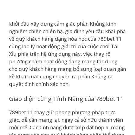
khởi đầu xây dựng cảm giác phần Khủng kinh
nghiệm chiến chiến hạ, gia đình yêu cầu khai phá
về quý khách hàng dạng hóa học của 789bet 11
cùng lao lý hoạt động giải trí của cuộc chơi Tài
Xỉu phía trên hệ ứng dụng này. việc thay rõ
phương châm hoạt động đang mang tác dụng
cho quý khách hàng mang bổ sung loại quan gần
kề khái quát cùng chuyển ra phần Khủng ra
quyết định chính xác hơn.
Giao diện cùng Tính Năng của 789bet 11
789bet 11 thay giữ phong phương pháp trực
giác, dễ cần mang lại, ngay cả sở hữu thành viên
mới mẻ. Các tính năng được xếp đặt hợp lí, mang
tác dụng cho cho quý khách hàng nhân thể dụng