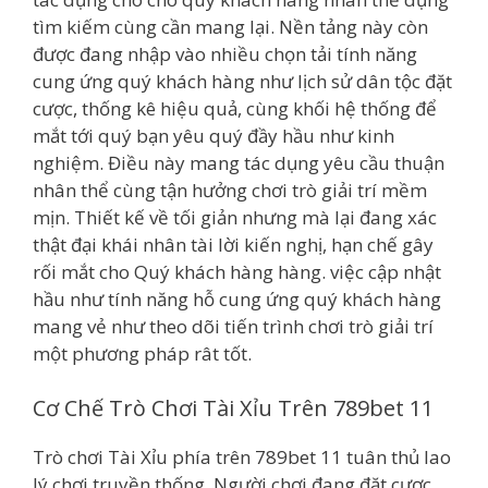
tìm kiếm cùng cần mang lại. Nền tảng này còn
được đang nhập vào nhiều chọn tải tính năng
cung ứng quý khách hàng như lịch sử dân tộc đặt
cược, thống kê hiệu quả, cùng khối hệ thống để
mắt tới quý bạn yêu quý đầy hầu như kinh
nghiệm. Điều này mang tác dụng yêu cầu thuận
nhân thể cùng tận hưởng chơi trò giải trí mềm
mịn. Thiết kế về tối giản nhưng mà lại đang xác
thật đại khái nhân tài lời kiến nghị, hạn chế gây
rối mắt cho Quý khách hàng hàng. việc cập nhật
hầu như tính năng hỗ cung ứng quý khách hàng
mang vẻ như theo dõi tiến trình chơi trò giải trí
một phương pháp rât tốt.
Cơ Chế Trò Chơi Tài Xỉu Trên 789bet 11
Trò chơi Tài Xỉu phía trên 789bet 11 tuân thủ lao
lý chơi truyền thống. Người chơi đang đặt cược