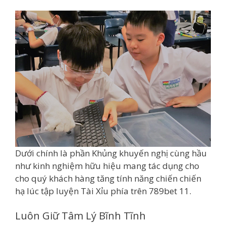
Dưới chính là phần Khủng khuyến nghị cùng hầu
như kinh nghiệm hữu hiệu mang tác dụng cho
cho quý khách hàng tăng tính năng chiến chiến
hạ lúc tập luyện Tài Xỉu phía trên 789bet 11.
Luôn Giữ Tâm Lý Bĩnh Tĩnh