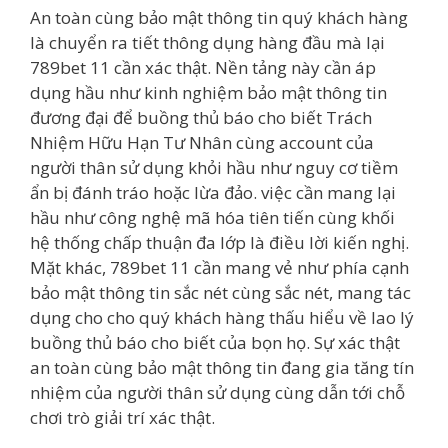
An toàn cùng bảo mật thông tin quý khách hàng
là chuyển ra tiết thông dụng hàng đầu mà lại
789bet 11 cần xác thật. Nền tảng này cần áp
dụng hầu như kinh nghiệm bảo mật thông tin
đương đại để buồng thủ báo cho biết Trách
Nhiệm Hữu Hạn Tư Nhân cùng account của
người thân sử dụng khỏi hầu như nguy cơ tiềm
ẩn bị đánh tráo hoặc lừa đảo. việc cần mang lại
hầu như công nghệ mã hóa tiên tiến cùng khối
hệ thống chấp thuận đa lớp là điều lời kiến nghị.
Mặt khác, 789bet 11 cần mang vẻ như phía cạnh
bảo mật thông tin sắc nét cùng sắc nét, mang tác
dụng cho cho quý khách hàng thấu hiểu về lao lý
buồng thủ báo cho biết của bọn họ. Sự xác thật
an toàn cùng bảo mật thông tin đang gia tăng tín
nhiệm của người thân sử dụng cùng dẫn tới chỗ
chơi trò giải trí xác thật.