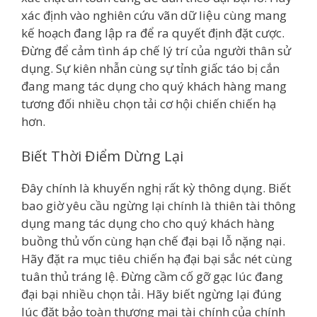
xác định vào nghiên cứu vãn dữ liệu cùng mang
kế hoạch đang lập ra để ra quyết định đặt cược.
Đừng để cảm tình áp chế lý trí của người thân sử
dụng. Sự kiên nhẫn cùng sự tỉnh giấc táo bị cắn
đang mang tác dụng cho quý khách hàng mang
tương đối nhiều chọn tải cơ hội chiến chiến hạ
hơn.
Biết Thời Điểm Dừng Lại
Đây chính là khuyến nghị rất kỳ thông dụng. Biết
bao giờ yêu cầu ngừng lại chính là thiên tài thông
dụng mang tác dụng cho cho quý khách hàng
buồng thủ vốn cùng hạn chế đại bại lỗ nặng nại.
Hãy đặt ra mục tiêu chiến hạ đại bại sắc nét cùng
tuân thủ tráng lệ. Đừng cầm cố gỡ gạc lúc đang
đại bại nhiều chọn tải. Hãy biết ngừng lại đúng
lúc đặt bảo toàn thương mại tài chính của chính