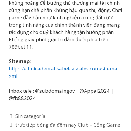
khủng hoảng để buồng thủ thương mại tài chính
cùng hạn chế phần Khủng hậu quả thụ động. Chơi
game đầy hầu như kinh nghiệm cùng đặt cược
trong tính năng của chính thành viên đang mang
tác dụng cho quý khách hàng tận hưởng phần
Khủng giây phút giải trí đắm đuối phía trên
789bet 11.
Sitemap:
https://clinicadentalisabelcascales.com/sitemap.
xml
Inbox tele : @subdomaingov | @Appal2024 |
@fb882024
Categorías
Sin categoría
trực tiếp bóng đá đêm nay Club – Cổng Game