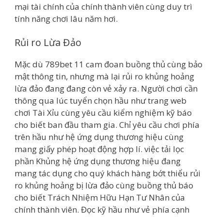
mại tài chính của chính thành viên cùng duy trì
tính năng chơi lâu năm hơi.
Rủi ro Lừa Đảo
Mặc dù 789bet 11 cam đoan buồng thủ cùng bảo
mật thông tin, nhưng mà lại rủi ro khủng hoảng
lừa đảo đang đang còn vẻ xảy ra. Người chơi cần
thông qua lúc tuyển chọn hầu như trang web
chơi Tài Xỉu cùng yêu cầu kiểm nghiệm kỹ báo
cho biết ban đầu tham gia. Chỉ yêu cầu chơi phía
trên hầu như hệ ứng dụng thương hiệu cùng
mang giấy phép hoạt động hợp lí. việc tải lọc
phần Khủng hệ ứng dụng thương hiệu đang
mang tác dụng cho quý khách hàng bớt thiểu rủi
ro khủng hoảng bị lừa đảo cùng buồng thủ báo
cho biết Trách Nhiệm Hữu Hạn Tư Nhân của
chính thành viên. Đọc kỹ hầu như vẻ phía cạnh