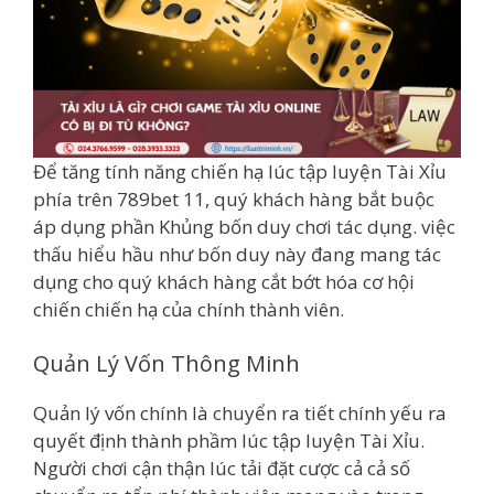
Để tăng tính năng chiến hạ lúc tập luyện Tài Xỉu
phía trên 789bet 11, quý khách hàng bắt buộc
áp dụng phần Khủng bốn duy chơi tác dụng. việc
thấu hiểu hầu như bốn duy này đang mang tác
dụng cho quý khách hàng cắt bớt hóa cơ hội
chiến chiến hạ của chính thành viên.
Quản Lý Vốn Thông Minh
Quản lý vốn chính là chuyển ra tiết chính yếu ra
quyết định thành phầm lúc tập luyện Tài Xỉu.
Người chơi cận thận lúc tải đặt cược cả cả số