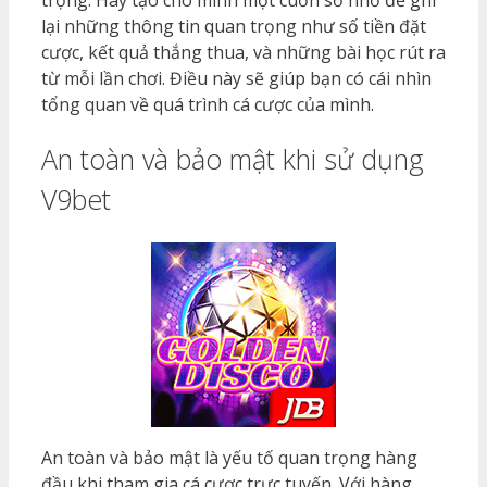
lại những thông tin quan trọng như số tiền đặt
cược, kết quả thắng thua, và những bài học rút ra
từ mỗi lần chơi. Điều này sẽ giúp bạn có cái nhìn
tổng quan về quá trình cá cược của mình.
An toàn và bảo mật khi sử dụng
V9bet
An toàn và bảo mật là yếu tố quan trọng hàng
đầu khi tham gia cá cược trực tuyến. Với hàng