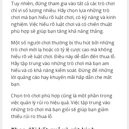
Tuy nhiên, đừng tham gia vào tất cả các trò chơi
chỉ vì số lượng nhiều. Hãy chọn lựa những trò
chơi mà bạn hiểu rõ luật chơi, có kỹ năng và kinh
nghiệm. Việc hiểu rõ luật chơi và có chiến thuật
phù hợp sẽ giúp bạn tăng khả năng thắng.
Một số người chơi thường bị thu hút bởi những
trò chơi mới lạ hoặc có tỷ lệ cược cao mà không
hiểu rõ về luật chơi. Điều này dễ dẫn đến thua lỗ.
Hãy tập trung vào những trò chơi mà bạn am
hiểu và có khả năng kiểm soát. Đừng để những
lời quảng cáo hay khuyến mãi hấp dẫn che mắt
bạn.
Chọn trò chơi phù hợp cũng là một phần trong
việc quản lý rủi ro hiệu quả. Việc tập trung vào
những trò chơi mà bạn giỏi sẽ giúp bạn giảm
thiểu rủi ro thua lỗ.