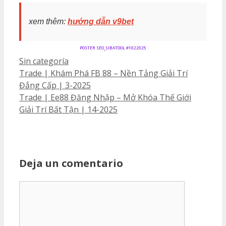
xem thêm:
hướng dẫn v9bet
POSTER SEO_SIBATOOL #1022025
Categorías
Sin categoría
Trade | Khám Phá FB 88 – Nền Tảng Giải Trí
Đẳng Cấp | 3-2025
Trade | Ee88 Đăng Nhập – Mở Khóa Thế Giới
Giải Trí Bất Tận | 14-2025
Deja un comentario
Comentario