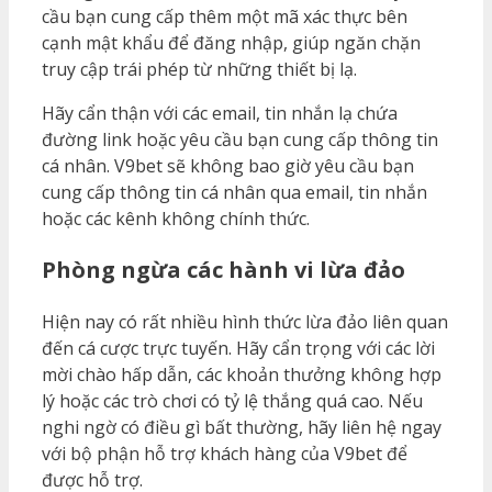
cầu bạn cung cấp thêm một mã xác thực bên
cạnh mật khẩu để đăng nhập, giúp ngăn chặn
truy cập trái phép từ những thiết bị lạ.
Hãy cẩn thận với các email, tin nhắn lạ chứa
đường link hoặc yêu cầu bạn cung cấp thông tin
cá nhân. V9bet sẽ không bao giờ yêu cầu bạn
cung cấp thông tin cá nhân qua email, tin nhắn
hoặc các kênh không chính thức.
Phòng ngừa các hành vi lừa đảo
Hiện nay có rất nhiều hình thức lừa đảo liên quan
đến cá cược trực tuyến. Hãy cẩn trọng với các lời
mời chào hấp dẫn, các khoản thưởng không hợp
lý hoặc các trò chơi có tỷ lệ thắng quá cao. Nếu
nghi ngờ có điều gì bất thường, hãy liên hệ ngay
với bộ phận hỗ trợ khách hàng của V9bet để
được hỗ trợ.