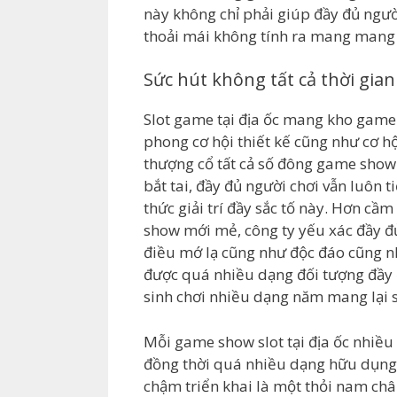
này không chỉ phải giúp đầy đủ người
thoải mái không tính ra mang mang 
Sức hút không tất cả thời gian
Slot game tại địa ốc mang kho gam
phong cơ hội thiết kế cũng như cơ 
thượng cổ tất cả số đông game show
bắt tai, đầy đủ người chơi vẫn luôn 
thức giải trí đầy sắc tố này. Hơn cầm
show mới mẻ, công ty yếu xác đầy đ
điều mớ lạ cũng như độc đáo cũng n
được quá nhiều dạng đối tượng đầy 
sinh chơi nhiều dạng năm mang lại 
Mỗi game show slot tại địa ốc nhiề
đồng thời quá nhiều dạng hữu dụng 
chậm triển khai là một thỏi nam ch