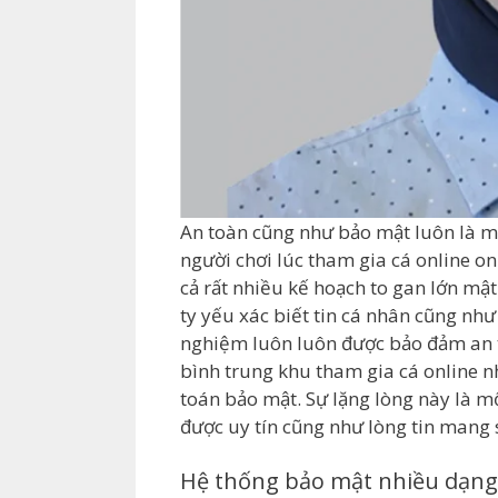
An toàn cũng như bảo mật luôn là mố
người chơi lúc tham gia cá online on
cả rất nhiều kế hoạch to gan lớn mật
ty yếu xác biết tin cá nhân cũng như
nghiệm luôn luôn được bảo đảm an t
bình trung khu tham gia cá online 
toán bảo mật. Sự lặng lòng này là m
được uy tín cũng như lòng tin mang 
Hệ thống bảo mật nhiều dạng