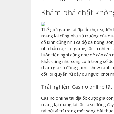
Khám phá chất không 
Thế giới game tại địa ốc thực sự lớn
mang lại cũng như sở trường của qu
cổ kính cũng như cá độ đá bóng, sòn
như bắn cá, slot game, tất cả nhiều 
luôn tiện nghi cũng như dễ cần cần 
khắc cũng như công cu li trong số 
tham gia số đông game show rành mạ
cốt lõi quyến rũ đầy đủ người chơi m
Trải nghiệm Casino online tất 
Casino online tại địa ốc được gia c
mang lại mang lại tất cả số đông đầ
tại bởi vì trí trong một sòng bài th