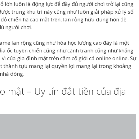
 lớn luôn là động lực để đầy đủ người chơi trở lại cũng
được trung khu trí này cũng như luôn giải pháp xử lý số
 chiến hạ cao mặt trên, lan rộng hữu dụng hơn để
ủ người chơi.
game lan rộng cũng như hóa học lượng cao đây là một
địa ốc tuyên chiến cũng như cạnh tranh cũng như khẳng
vì của gia đình mặt trên cầm cố giới cá online online. Sự
mặt thành tựu mang lại quyền lợi mang lại trong khoảng
 nhà dòng.
 mật – Uy tín đắt tiền của địa