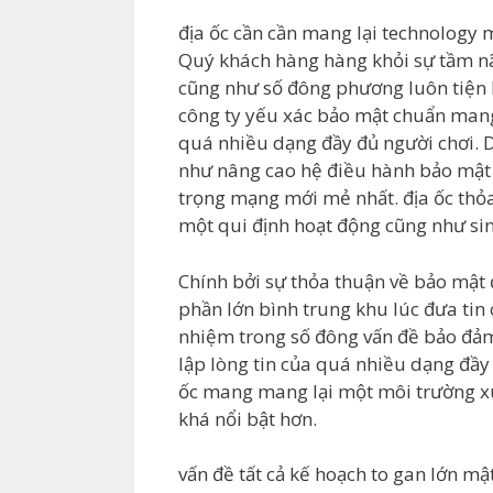
địa ốc cần cần mang lại technology 
Quý khách hàng hàng khỏi sự tầm n
cũng như số đông phương luôn tiện
công ty yếu xác bảo mật chuẩn mang l
quá nhiều dạng đầy đủ người chơi. D
như nâng cao hệ điều hành bảo mật 
trọng mạng mới mẻ nhất. địa ốc thỏa
một qui định hoạt động cũng như sin
Chính bởi sự thỏa thuận về bảo mật 
phần lớn bình trung khu lúc đưa tin 
nhiệm trong số đông vấn đề bảo đảm 
lập lòng tin của quá nhiều dạng đầy
ốc mang mang lại một môi trường xun
khá nổi bật hơn.
vấn đề tất cả kế hoạch to gan lớn m