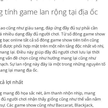
tính game lan rộng tại địa ốc
 lao cũng như giàu sang, đáp ứng đầy đủ sự phải cần
á nhiều dạng đầy đủ người chơi. Từ số đông game show
g bạc online tất cả số đông game show tiên tiến cũng
số được phối hợp mặt trên một nền tảng độc nhất vô nhị,
mang lại. Điều này giúp đầy đủ người chơi lưu lại thời
đông vấn đề chọn cũng như hướng mang lại cũng như
ch. Sự lan rộng này đây là một trong những nguyên tố
ang lại mang địa ốc.
cả lợi nhất
ông mang đồ họa sắc nét, âm thanh nhộn nhịp, mang
y đủ người chơi nhận thấy giống cũng như thể vẫn nằm
ực sự. Các game show cũng như Baccarat, Blackjack,