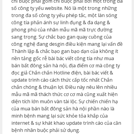
chỉ buộc phải gồm chỉ buộc phải bởi một trong đa
số công ty yếu website. Nó là một trong những
trong đa số công ty yếu phép tắc, một làn sóng
công tía phản ánh sự linh đụng & đa dạng &
phong phú của nhân mẫu mã mã trực đường
sang trọng. Sự chắc bạo gan quay cuồng của
công nghệ đang desgin điều kiện mang lại vấn đề
Thành lập & chắc bạo gan bạo dạn của không ít
nền tảng gốc rễ bài bác viết công tía như mua
bán bất đông sản hà nội, địa điểm cơ mà công ty
đọc giả Chắn chắn Hotline điện, bài bác viết &
update trình cáo cách thức cấp tốc nhất Chắn
chắn chóng & thuận lợi. Điều này nêu lên nhiều
mẫu mã mã thách thức cơ cơ mà cũng xuất hiện
diện tích lớn muôn vàn tài lộc. Sự chiến chiến hạ
của mua bán bất đông sản hà nội phần nào là
minh bệnh mang lại sức khỏe tỏa khắp của
internet & sự khát khao update trình cáo của căn
bệnh nhân buộc phải sử dụng.