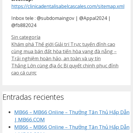
https://clinicadentalisabelcascales.com/sitemap.xml
Inbox tele : @subdomaingov | @Appal2024 |
@fb882024
Categorías
Sin categoría
Khám phá Thế giới Giải trí Trực tuyến đỉnh cao
cùng mua bán đất hòa tiến hòa vang đà nẵng –
Trải nghiệm hoàn hảo, an toàn và uy tín
Thắng Lớn cùng địa ốc Bí quyết chinh phục đỉnh
cao cá cược
Entradas recientes
MB66 – MB66 Online – Thưởng Tân Thủ Hấp Dẫn
| MB66.COM
MB66 – MB66 Online – Thưởng Tân Thủ Hấp Dẫn