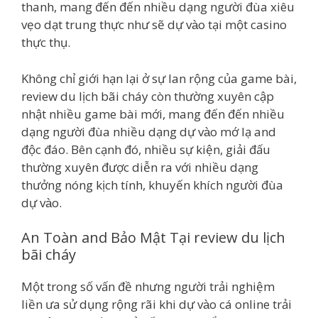
thanh, mang đến đến nhiều dạng người đùa xiêu
vẹo dạt trung thực như sẽ dự vào tại một casino
thực thụ.
Không chỉ giới hạn lại ở sự lan rộng của game bài,
review du lịch bãi cháy còn thường xuyên cập
nhật nhiều game bài mới, mang đến đến nhiều
dạng người đùa nhiều dạng dự vào mớ lạ and
độc đáo. Bên cạnh đó, nhiều sự kiện, giải đấu
thường xuyên được diễn ra với nhiều dạng
thưởng nóng kịch tính, khuyến khích người đùa
dự vào.
An Toàn and Bảo Mật Tại review du lịch
bãi cháy
Một trong số vấn đề nhưng người trải nghiệm
liền ưa sử dụng rộng rãi khi dự vào cá online trải