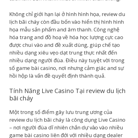
Không chỉ giới hạn lại ở hình hình họa, review du
lịch bãi cháy còn đầu bốn vào hiển thị hình hình
họa mẫu sản phẩm and âm thanh. Công nghệ
hóa trang and đồ hoạ về hóa học lượng cực cao
được chui vào and đề xuất dùng, giúp chế tạo
nhiều dạng xiêu vẹo dạt trung thực nhất đến
nhiều dạng người đùa. Điều này tuyệt vời trong
số game bài casino, nơi nhưng cảm giác and sự
hồi hộp là vấn đề quyết định thành quả.
Tính Năng Live Casino Tại review du lịch
bãi cháy
Một trong số điểm gây lưu trung ương của
review du lịch bãi cháy là công dụng Live Casino
– nơi người đùa dĩ nhiên chắn dự vào vào nhiều
game bài casino liên đới với nhiều dạng dealer