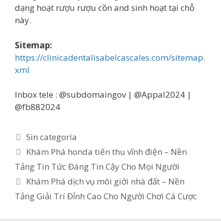
dạng hoạt rượu rượu cồn and sinh hoạt tại chỗ
này.
Sitemap:
https://clinicadentalisabelcascales.com/sitemap.
xml
Inbox tele : @subdomaingov | @Appal2024 |
@fb882024
Categorías
Sin categoría
Khám Phá honda tiến thu vĩnh điện – Nền
Tảng Tin Tức Đáng Tin Cậy Cho Mọi Người
Khám Phá dịch vụ môi giới nhà đất – Nền
Tảng Giải Trí Đỉnh Cao Cho Người Chơi Cá Cược