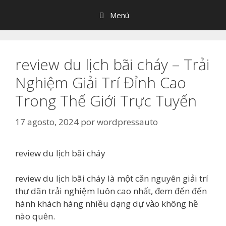
Saltar
Menú
al
contenido
review du lịch bãi cháy – Trải
Nghiệm Giải Trí Đỉnh Cao
Trong Thế Giới Trực Tuyến
17 agosto, 2024
por
wordpressauto
review du lịch bãi cháy
review du lịch bãi cháy là một căn nguyên giải trí
thư dãn trải nghiệm luôn cao nhất, đem đến đến
hành khách hàng nhiều dạng dự vào không hề
nào quên.