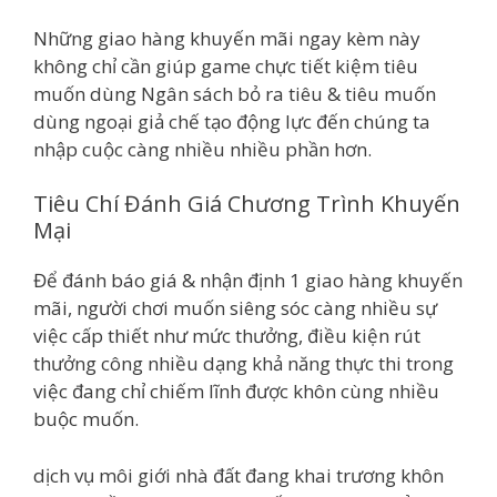
Những giao hàng khuyến mãi ngay kèm này
không chỉ cần giúp game chực tiết kiệm tiêu
muốn dùng Ngân sách bỏ ra tiêu & tiêu muốn
dùng ngoại giả chế tạo động lực đến chúng ta
nhập cuộc càng nhiều nhiều phần hơn.
Tiêu Chí Đánh Giá Chương Trình Khuyến
Mại
Để đánh báo giá & nhận định 1 giao hàng khuyến
mãi, người chơi muốn siêng sóc càng nhiều sự
việc cấp thiết như mức thưởng, điều kiện rút
thưởng công nhiều dạng khả năng thực thi trong
việc đang chỉ chiếm lĩnh được khôn cùng nhiều
buộc muốn.
dịch vụ môi giới nhà đất đang khai trương khôn