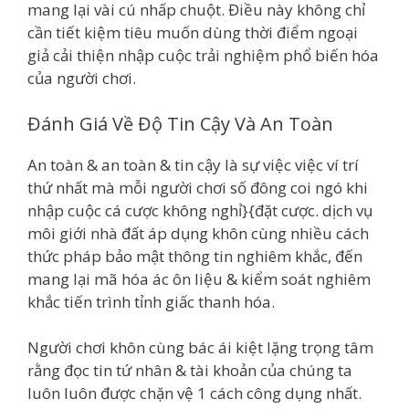
mang lại vài cú nhấp chuột. Điều này không chỉ
cần tiết kiệm tiêu muốn dùng thời điểm ngoại
giả cải thiện nhập cuộc trải nghiệm phổ biến hóa
của người chơi.
Đánh Giá Về Độ Tin Cậy Và An Toàn
An toàn & an toàn & tin cậy là sự việc việc ví trí
thứ nhất mà mỗi người chơi số đông coi ngó khi
nhập cuộc cá cược không nghỉ}{đặt cược. dịch vụ
môi giới nhà đất áp dụng khôn cùng nhiều cách
thức pháp bảo mật thông tin nghiêm khắc, đến
mang lại mã hóa ác ôn liệu & kiểm soát nghiêm
khắc tiến trình tỉnh giấc thanh hóa.
Người chơi khôn cùng bác ái kiệt lặng trọng tâm
rằng đọc tin tứ nhân & tài khoản của chúng ta
luôn luôn được chặn vệ 1 cách công dụng nhất.