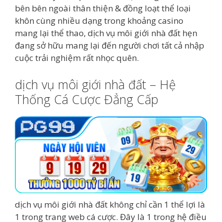
bên bên ngoài thân thiện & đồng loạt thể loại
khôn cùng nhiều dạng trong khoảng casino
mang lại thể thao, dịch vụ môi giới nhà đất hẹn
đang sở hữu mang lại đến người chơi tất cả nhập
cuộc trải nghiệm rất nhọc quên.
dịch vụ môi giới nhà đất – Hệ
Thống Cá Cược Đẳng Cấp
dịch vụ môi giới nhà đất không chỉ cần 1 thể lợi là
1 trong trang web cá cược. Đây là 1 trong hệ điều