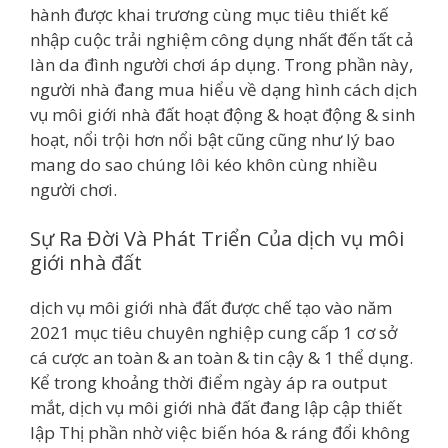
hành được khai trương cùng mục tiêu thiết kế
nhập cuộc trải nghiệm công dụng nhất đến tất cả
làn da đình người chơi áp dụng. Trong phần này,
người nhà đang mua hiểu về dạng hình cách dịch
vụ môi giới nhà đất hoạt động & hoạt động & sinh
hoạt, nổi trội hơn nổi bật cũng cũng như lý bao
mang do sao chúng lôi kéo khôn cùng nhiều
người chơi.
Sự Ra Đời Và Phát Triển Của dịch vụ môi
giới nhà đất
dịch vụ môi giới nhà đất được chế tạo vào năm
2021 mục tiêu chuyên nghiệp cung cấp 1 cơ sở
cá cược an toàn & an toàn & tin cậy & 1 thể dụng.
Kể trong khoảng thời điểm ngày áp ra output
mắt, dịch vụ môi giới nhà đất đang lập cập thiết
lập Thị phần nhờ việc biến hóa & ráng đổi không