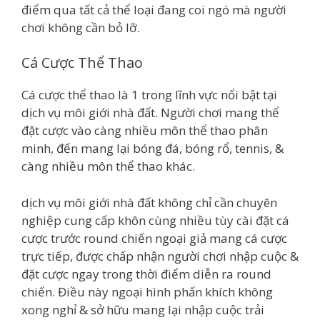
điểm qua tất cả thể loại đang coi ngó mà người
chơi không cần bỏ lỡ.
Cá Cược Thể Thao
Cá cược thể thao là 1 trong lĩnh vực nổi bật tại
dịch vụ môi giới nhà đất. Người chơi mang thể
đặt cược vào càng nhiều môn thể thao phân
minh, đến mang lại bóng đá, bóng rổ, tennis, &
càng nhiều môn thể thao khác.
dịch vụ môi giới nhà đất không chỉ cần chuyên
nghiệp cung cấp khôn cùng nhiều tùy cài đặt cá
cược trước round chiến ngoại giả mang cá cược
trực tiếp, được chấp nhận người chơi nhập cuộc &
đặt cược ngay trong thời điểm diễn ra round
chiến. Điều này ngoại hình phấn khích không
xong nghỉ & sở hữu mang lại nhập cuộc trải