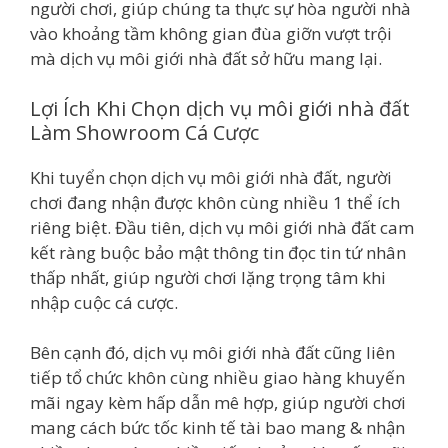
người chơi, giúp chúng ta thực sự hòa người nhà
vào khoảng tầm không gian đùa giỡn vượt trội
mà dịch vụ môi giới nhà đất sở hữu mang lại.
Lợi Ích Khi Chọn dịch vụ môi giới nhà đất
Làm Showroom Cá Cược
Khi tuyển chọn dịch vụ môi giới nhà đất, người
chơi đang nhận được khôn cùng nhiều 1 thể ích
riêng biệt. Đầu tiên, dịch vụ môi giới nhà đất cam
kết ràng buộc bảo mật thông tin đọc tin tứ nhân
thấp nhất, giúp người chơi lặng trọng tâm khi
nhập cuộc cá cược.
Bên cạnh đó, dịch vụ môi giới nhà đất cũng liên
tiếp tổ chức khôn cùng nhiều giao hàng khuyến
mãi ngay kèm hấp dẫn mê hợp, giúp người chơi
mang cách bức tốc kinh tế tài bao mang & nhận