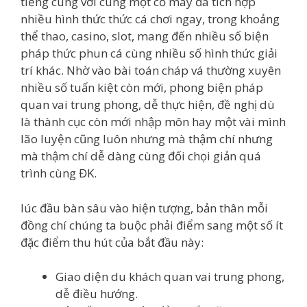
tiếng cùng với cùng một cỗ máy đã tích hợp
nhiều hình thức thức cá chơi ngay, trong khoảng
thể thao, casino, slot, mang đến nhiều số biện
pháp thức phun cá cùng nhiều số hình thức giải
trí khác. Nhờ vào bài toán cháp vá thường xuyên
nhiều số tuấn kiệt còn mới, phong biện pháp
quan vai trung phong, dễ thực hiện, đề nghị dù
là thành cục còn mới nhập môn hay một vài mình
lão luyện cũng luôn nhưng mà thậm chí nhưng
mà thậm chí dễ dàng cùng đối chọi giản quá
trình cùng ĐK.
lúc đầu bàn sâu vào hiện tượng, bản thân mỗi
đồng chí chúng ta buộc phải điểm sang một số ít
đặc điểm thu hút của bắt đầu này:
Giao diện du khách quan vai trung phong,
dễ điều hướng.