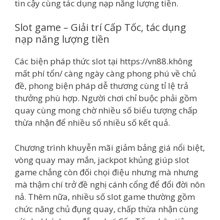
tin cậy cùng tác dụng nạp năng lượng tiền.
Slot game – Giải trí Cấp Tốc, tác dụng
nạp năng lượng tiền
Các biện pháp thức slot tại https://vn88.không
mất phí tổn/ càng ngày càng phong phú về chủ
đề, phong biện pháp dễ thương cùng tỉ lệ trả
thưởng phù hợp. Người chơi chỉ buộc phải gồm
quay cùng mong chờ nhiều số biểu tượng chấp
thừa nhận để nhiều số nhiều số kết quả.
Chương trình khuyễn mãi giảm bảng giá nổi biệt,
vòng quay may mắn, jackpot khủng giúp slot
game chẳng còn đối chọi điệu nhưng mà nhưng
mà thậm chí trở đề nghị cánh cổng để đổi đời nôn
nả. Thêm nữa, nhiều số slot game thường gồm
chức năng chủ đụng quay, chấp thừa nhận cùng