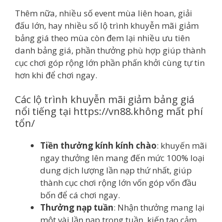
Thêm nữa, nhiều số event mùa liên hoan, giải
đấu lớn, hay nhiều số lộ trình khuyễn mãi giảm
bảng giá theo mùa còn đem lại nhiều ưu tiên
danh bảng giá, phần thưởng phù hợp giúp thành
cục chơi góp rộng lớn phần phấn khởi cùng tự tin
hơn khi để chơi ngay.
Các lộ trình khuyễn mãi giảm bảng giá
nổi tiếng tại https://vn88.không mất phí
tổn/
Tiền thưởng kính kính chào
: khuyến mãi
ngay thưởng lên mang đến mức 100% loại
dung dịch lượng lần nạp thứ nhất, giúp
thành cục chơi rộng lớn vốn góp vốn đầu
bốn để cá chơi ngay.
Thưởng nạp tuần
: Nhận thưởng mang lại
một vài lần nạp trong tuần, kiến tạo cảm