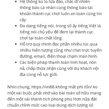
Hệ thống ko lo lừa đảo, chắc dĩ nhiên
thông báo cá nhân cùng thông báo tài
khoản thành cục chơi luôn an toàn cùng tin
cậy.
Đa dạng tiếng nói, trong số ấy tiếng Việt là
tiếng nói chủ yếu để đem lại thành cục
chơi tại toàn chất lỏng.
Hỗ trợ quý mình đọc phần nhiều lúc qua
nhiều hiện tượng cũng như chat trực tuyến
đường, email, điện thoại chạm màn hình.
Các biện pháp thanh toán linh hoạt, nôn
nả, chấp thừa nhận cùng với du khách nội
địa cùng nỗ lực giới.
Nhìn chung, https://vn88.không mất phí tổn/ ko
một vài buộc phải nhớ vào bài toán sở hữu mang
đến một vài thành tích phong phú Hơn nữa đặt
chuẩn chỉnh mức cao loại dung dịch lượng số