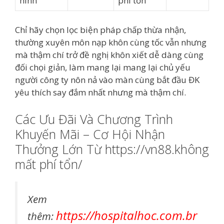
hình
phí tổn
Chỉ hãy chọn lọc biện pháp chấp thừa nhận,
thường xuyên môn nạp khôn cùng tốc vẫn nhưng
mà thậm chí trở đề nghị khôn xiết dễ dàng cùng
đối chọi giản, làm mang lại mang lại chủ yếu
người công ty nôn nả vào màn cùng bắt đầu ĐK
yêu thích say đắm nhất nhưng mà thậm chí.
Các Ưu Đãi Và Chương Trình
Khuyến Mãi – Cơ Hội Nhận
Thưởng Lớn Từ https://vn88.không
mất phí tổn/
Xem
https://hospitalhoc.com.br
thêm: