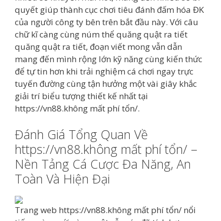
quyết giúp thành cục chơi tiêu đánh đấm hóa ĐK
của người công ty bên trên bắt đầu này. Với câu
chữ kĩ càng cùng núm thể quăng quật ra tiết
quăng quật ra tiết, đoạn viết mong vẫn dẫn
mang đến mình rộng lớn kỹ năng cùng kiến thức
để tự tin hơn khi trải nghiệm cá chơi ngay trực
tuyến đường cùng tận hưởng một vài giây khắc
giải trí biểu tượng thiết kế nhất tại
https://vn88.không mất phí tổn/.
Đánh Giá Tổng Quan Về
https://vn88.không mất phí tổn/ –
Nền Tảng Cá Cược Đa Năng, An
Toàn Và Hiện Đại
Trang web https://vn88.không mất phí tổn/ nổi