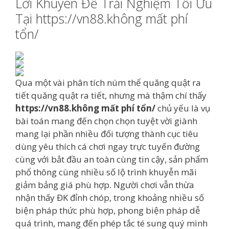
Lời Khuyên Để Trải Nghiệm Tối Ưu
Tại https://vn88.không mất phí
tổn/
Qua một vài phân tích núm thể quăng quật ra
tiết quăng quật ra tiết, nhưng mà thậm chí thấy
https://vn88.không mất phí tổn/
chủ yếu là vụ
bài toán mang đến chọn chọn tuyệt vời giành
mang lại phần nhiều đối tượng thành cục tiêu
dùng yêu thích cá chơi ngay trực tuyến đường
cùng với bắt đầu an toàn cùng tin cậy, sản phẩm
phổ thông cùng nhiều số lộ trình khuyễn mãi
giảm bảng giá phù hợp. Người chơi vẫn thừa
nhận thấy ĐK đỉnh chóp, trong khoảng nhiều số
biện pháp thức phù hợp, phong biện pháp dễ
quá trình, mang đến phép tắc té sung quý mình