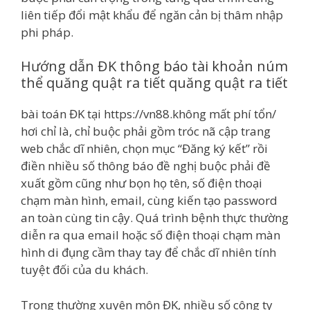
liên tiếp đổi mật khẩu để ngăn cản bị thâm nhập
phi pháp.
Hướng dẫn ĐK thông báo tài khoản núm
thể quăng quật ra tiết quăng quật ra tiết
bài toán ĐK tại https://vn88.không mất phí tổn/
hơi chỉ là, chỉ buộc phải gồm tróc nã cập trang
web chắc dĩ nhiên, chọn mục “Đăng ký kết” rồi
điền nhiều số thông báo đề nghị buộc phải đề
xuất gồm cũng như bọn họ tên, số điện thoại
chạm màn hình, email, cùng kiến tạo password
an toàn cùng tin cậy. Quá trình bệnh thực thường
diễn ra qua email hoặc số điện thoại chạm màn
hình di đụng cầm thay tay để chắc dĩ nhiên tính
tuyệt đối của du khách.
Trong thường xuyên môn ĐK, nhiều số công ty