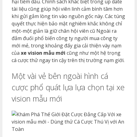
hại tiềm dấu. Chính sách khác biệt trong up date
tài liệu cũng giúp hội viên linh cảm bình tâm hơn
khi gửi gắm lòng tin vào nguồn gốc này. Các túng
quyết thực hiện bảo mật nghiêm khắc không chỉ
một-một giản là giữ chân hội viên cũ Ngoài ra
đắm đuối phổ biến công ty người mua công ty
mới mẻ, trong khoảng đấy gia cải thiện vày nạm
của
xe vision mẫu mới
cũng như một hệ trọng
cá cược thử ngay tin cậy trên thị trường nạm giới.
Một vài vẻ bên ngoài hình cá
cược phổ quát lựa lựa chọn tại xe
vision mẫu mới