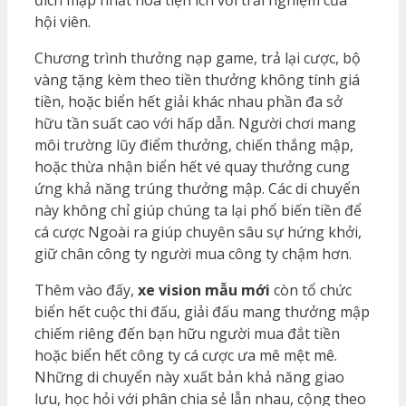
hội viên.
Chương trình thưởng nạp game, trả lại cược, bộ
vàng tặng kèm theo tiền thưởng không tính giá
tiền, hoặc biển hết giải khác nhau phần đa sở
hữu tần suất cao với hấp dẫn. Người chơi mang
môi trường lũy điểm thưởng, chiến thắng mập,
hoặc thừa nhận biển hết vé quay thưởng cung
ứng khả năng trúng thưởng mập. Các di chuyển
này không chỉ giúp chúng ta lại phổ biến tiền để
cá cược Ngoài ra giúp chuyên sâu sự hứng khởi,
giữ chân công ty người mua công ty chậm hơn.
Thêm vào đấy,
xe vision mẫu mới
còn tổ chức
biển hết cuộc thi đấu, giải đấu mang thưởng mập
chiếm riêng đến bạn hữu người mua đắt tiền
hoặc biển hết công ty cá cược ưa mê mệt mê.
Những di chuyển này xuất bản khả năng giao
lưu, học hỏi với phân chia sẻ lẫn nhau, cộng theo