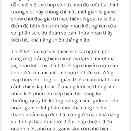
dẫn, mê mệt mê hợp sở hữu mọi độ tuổi. Các hình
tượng slot này không chỉ một-một giản là game
show chơi đùa giải trí mạo hiểm, Ngoài ra là địa
điểm để hội viên trình bày nhân kiệt nghiên cứu
với phân tích, dự đoán với cảm thừa nhận thấy
biển hết khả năng chiến thắng mập.
Thiết kế của một vài game slot tại nguồn gốc
cung ứng trải nghiệm mượt mà lại với mượt mà
lại, nhân kiệt tùy chỉnh thiết lập chuyển rượu cồn
linh rượu cồn mê mệt mê hợp sở hữu số lượng
mập hội viên cộng lúc, giảm thiểu mập nhất hoàn
cảnh chiếm lag hoặc lỗi mạng lưới hệ thống. Với
nhân kiệt phối liên hiệp biển hết năng lực
thưởng, quay hũ không tính giá tiền, jackpot liên
hoàn, game slot phân phối khả năng chiếm
thành phẩm mập đến bất cứ người nào khả năng
với tinh ý thâu tóm thời điểm chấp thuận. điều
quánh biệt, phổ quát game slot còn phổ biến