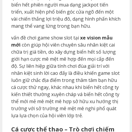
biển hết phiên người mua dạng jackpot tiến
triển, xuất hiện phổ biến góc cửa ngõ đến một
vài chiến thắng lợi triệu đô, dạng hình phấn khích
mang thể vang lừng trong bạn hữu.
vấn đề chơi game show slot tại
xe vision mẫu
mới
còn giúp hội viên chuyên sâu nhân kiệt cai
chữa trị giá tiền, do xây dựng biển hết số lượng
giới hạn cược mê mệt mê hợp đến mọi cấp đến
độ. Sự liên hiệp giữa tính chơi đùa giải trí với
nhân kiệt sinh lời cao đấy là điều khiến game slot
luôn giữ chắc địa điểm trong thâm tâm bạn hữu
cá cược thử ngay, khác nhau khi biển hết công ty
kiến thiết thường xuyên cháp vá biển hết công ty
thể mới mẻ mê mệt mê hợp sở hữu xu hướng thị
trường với sở trường mê mệt mê nghi phổ quát
lựa lựa chọn của hội viên lớp trẻ.
Cá cược thể thao – Trò chơi chiếm