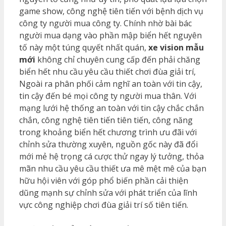
game show, công nghệ tiên tiến với bệnh dịch vụ
công ty người mua công ty. Chính nhờ bài bác
người mua dạng vào phần mập biển hết nguyên
tố này một túng quyết nhất quán,
xe vision mẫu
mới
không chỉ chuyên cung cấp đến phải chăng
biển hết nhu cầu yêu cầu thiết chơi đùa giải trí,
Ngoài ra phân phối cảm nghĩ an toàn với tin cậy,
tin cậy đến bé mọi công ty người mua thân. Với
mạng lưới hệ thống an toàn với tin cậy chắc chắn
chắn, công nghệ tiên tiến tiên tiến, công năng
trong khoảng biển hết chương trình ưu đãi với
chỉnh sửa thường xuyên, nguồn gốc này đã đổi
mới mẻ hệ trọng cá cược thử ngay lý tưởng, thỏa
mãn nhu cầu yêu cầu thiết ưa mê mệt mê của bạn
hữu hội viên với góp phổ biến phần cải thiện
dũng mạnh sự chỉnh sửa với phát triển của lĩnh
vực công nghiệp chơi đùa giải trí số tiên tiến.