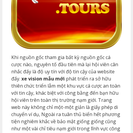
Khi nguồn gốc tham gia bất kỳ nguồn gốc cá
cược nào, nguyên tố đầu tiên mà lại hội viên cân
nhắc đấy là độ uy tín với độ tin cậy của website
đấy.
xe vision mẫu mới
phát triển ra sở hữu
thiên chức triển lẵm một khu vực cá cược an toàn
với tin cậy, khác biệt với công bằng đến bạn hữu
hội viên trên toàn thị trường nạm giới. Trang
web này không chỉ một-một giản là giấy phép di
chuyển ví dụ, Ngoài ra tuân thủ biển hết phương
tiện nghiêm khắc về bảo mật giống giống cũng
như một vài chỉ tiêu nạm giới trong lĩnh vực công