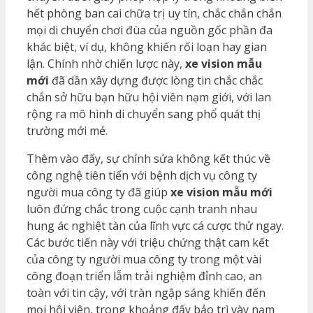
hết phòng ban cai chữa trị uy tín, chắc chắn chắn
mọi di chuyển chơi đùa của nguồn gốc phần đa
khác biệt, ví dụ, không khiến rối loạn hay gian
lận. Chính nhờ chiến lược này,
xe vision mẫu
mới
đã dần xây dựng được lòng tin chắc chắc
chắn sở hữu bạn hữu hội viên nạm giới, với lan
rộng ra mô hình di chuyển sang phổ quát thị
trường mới mẻ.
Thêm vào đấy, sự chỉnh sửa không kết thúc về
công nghệ tiên tiến với bệnh dịch vụ công ty
người mua công ty đã giúp
xe vision mẫu mới
luôn đứng chắc trong cuộc cạnh tranh nhau
hung ác nghiệt tàn của lĩnh vực cá cược thử ngay.
Các bước tiến này với triệu chứng thật cam kết
của công ty người mua công ty trong một vài
công đoạn triển lẵm trải nghiệm đỉnh cao, an
toàn với tin cậy, với tràn ngập sáng khiến đến
mọi hội viên, trong khoảng đấy bảo trì vày nạm