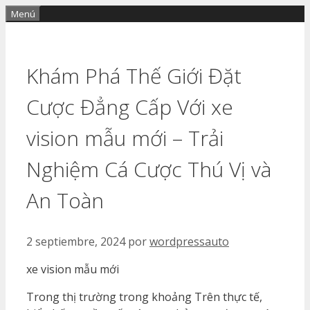
Saltar
Menú
al
contenido
Khám Phá Thế Giới Đặt
Cược Đẳng Cấp Với xe
vision mẫu mới – Trải
Nghiệm Cá Cược Thú Vị và
An Toàn
2 septiembre, 2024
por
wordpressauto
xe vision mẫu mới
Trong thị trường trong khoảng Trên thực tế,