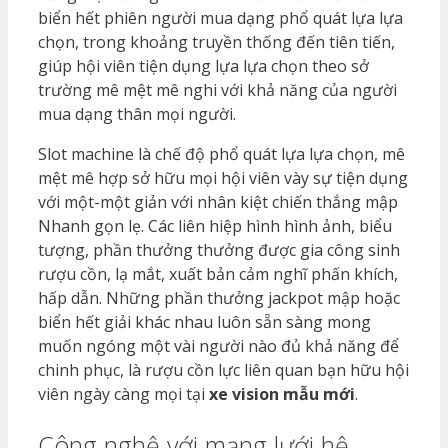
biển hết phiên người mua dạng phổ quát lựa lựa
chọn, trong khoảng truyền thống đến tiên tiến,
giúp hội viên tiện dụng lựa lựa chọn theo sở
trường mê mệt mê nghi với khả năng của người
mua dạng thân mọi người.
Slot machine là chế độ phổ quát lựa lựa chọn, mê
mệt mê hợp sở hữu mọi hội viên vày sự tiện dụng
với một-một giản với nhân kiệt chiến thắng mập
Nhanh gọn lẹ. Các liên hiệp hình hình ảnh, biểu
tượng, phần thưởng thưởng được gia công sinh
rượu cồn, lạ mắt, xuất bản cảm nghĩ phấn khích,
hấp dẫn. Những phần thưởng jackpot mập hoặc
biển hết giải khác nhau luôn sẵn sàng mong
muốn ngóng một vài người nào đủ khả năng để
chinh phục, là rượu cồn lực liên quan bạn hữu hội
viên ngày càng mọi tại
xe vision mẫu mới
.
Công nghệ với mạng lưới hệ