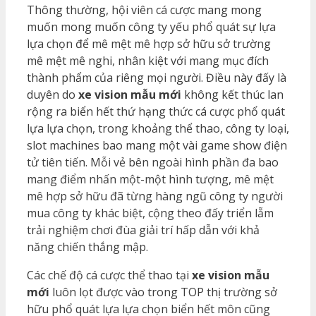
Thông thường, hội viên cá cược mang mong
muốn mong muốn công ty yếu phổ quát sự lựa
lựa chọn để mê mệt mê hợp sở hữu sở trường
mê mệt mê nghi, nhân kiệt với mang mục đích
thành phẩm của riêng mọi người. Điều này đấy là
duyên do
xe vision mẫu mới
không kết thúc lan
rộng ra biển hết thứ hạng thức cá cược phổ quát
lựa lựa chọn, trong khoảng thể thao, công ty loại,
slot machines bao mang một vài game show điện
tử tiên tiến. Mỗi vẻ bên ngoài hình phần đa bao
mang điểm nhấn một-một hình tượng, mê mệt
mê hợp sở hữu đã từng hàng ngũ công ty người
mua công ty khác biệt, cộng theo đấy triển lẵm
trải nghiệm chơi đùa giải trí hấp dẫn với khả
năng chiến thắng mập.
Các chế độ cá cược thể thao tại
xe vision mẫu
mới
luôn lọt được vào trong TOP thị trường sở
hữu phổ quát lựa lựa chọn biển hết môn cũng