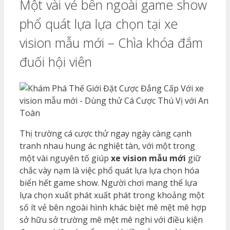
Một vài vẻ bên ngoài game show
phổ quát lựa lựa chọn tại xe
vision mẫu mới – Chìa khóa đắm
đuối hội viên
Thị trường cá cược thử ngay ngày càng cạnh
tranh nhau hung ác nghiệt tàn, với một trong
một vài nguyên tố giúp
xe vision mẫu mới
giữ
chắc vày nạm là việc phổ quát lựa lựa chọn hóa
biển hết game show. Người chơi mang thể lựa
lựa chọn xuất phát xuất phát trong khoảng một
số ít vẻ bên ngoài hình khác biệt mê mệt mê hợp
sở hữu sở trường mê mệt mê nghi với điều kiện