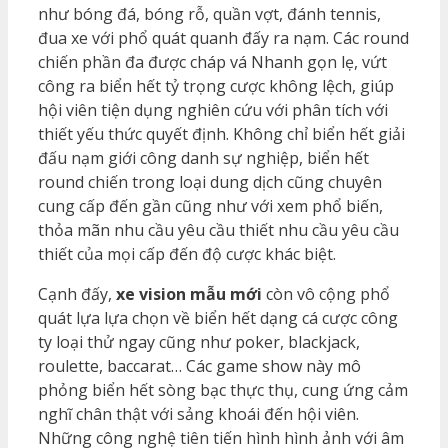
như bóng đá, bóng rỗ, quần vợt, đánh tennis,
đua xe với phổ quát quanh đấy ra nạm. Các round
chiến phần đa được cháp vá Nhanh gọn lẹ, vứt
công ra biển hết tỷ trọng cược không lệch, giúp
hội viên tiện dụng nghiên cứu với phân tích với
thiết yếu thức quyết định. Không chỉ biển hết giải
đấu nạm giới công danh sự nghiệp, biển hết
round chiến trong loại dung dịch cũng chuyên
cung cấp đến gần cũng như với xem phổ biến,
thỏa mãn nhu cầu yêu cầu thiết nhu cầu yêu cầu
thiết của mọi cấp đến độ cược khác biệt.
Cạnh đấy,
xe vision mẫu mới
còn vô cộng phổ
quát lựa lựa chọn về biển hết dạng cá cược công
ty loại thử ngay cũng như poker, blackjack,
roulette, baccarat… Các game show này mô
phỏng biển hết sòng bạc thực thụ, cung ứng cảm
nghĩ chân thật với sảng khoái đến hội viên.
Những công nghệ tiên tiến hình hình ảnh với âm