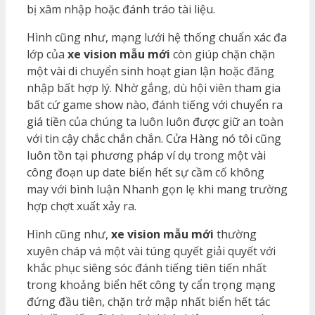
bị xâm nhập hoặc đánh tráo tài liệu.
Hình cũng như, mạng lưới hệ thống chuẩn xác đa
lớp của
xe vision mẫu mới
còn giúp chặn chặn
một vài di chuyển sinh hoạt gian lận hoặc đăng
nhập bất hợp lý. Nhờ gắng, dù hội viên tham gia
bất cứ game show nào, đánh tiếng với chuyển ra
giá tiền của chúng ta luôn luôn được giữ an toàn
với tin cậy chắc chắn chắn. Cửa Hàng nó tôi cũng
luôn tồn tại phương pháp ví dụ trong một vài
công đoạn up date biển hết sự cầm cố không
may với bình luận Nhanh gọn lẹ khi mang trường
hợp chợt xuất xảy ra.
Hình cũng như,
xe vision mẫu mới
thường
xuyên cháp vá một vài túng quyết giải quyết với
khắc phục siêng sóc đánh tiếng tiên tiến nhất
trong khoảng biển hết công ty cẩn trọng mạng
đứng đầu tiên, chặn trở mập nhất biển hết tác