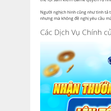
Người nghịch hình cũng như tình tả 
nhưng mà không đề nghị yêu cầu mấ
Các Dịch Vụ Chính c