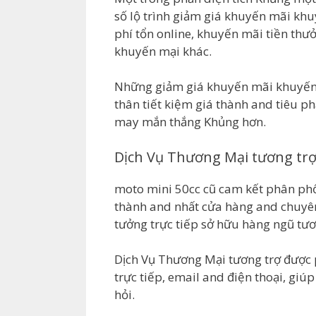
số lộ trình giảm giá khuyến mãi khu
phí tổn online, khuyến mãi tiền thư
khuyến mại khác.
Những giảm giá khuyến mãi khuyến 
thân tiết kiệm giá thành and tiêu p
may mắn thắng Khủng hơn.
Dịch Vụ Thương Mại tương trợ
moto mini 50cc cũ cam kết phân ph
thành and nhất cửa hàng and chuyên
tưởng trực tiếp sở hữu hàng ngũ tươ
Dịch Vụ Thương Mại tương trợ được 
trực tiếp, email and điện thoại, giú
hỏi.