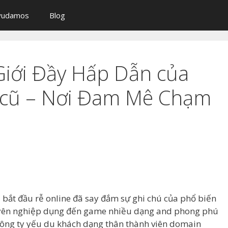
yudamos
Blog
iới Đầy Hấp Dẫn của
 cũ – Nơi Đam Mê Chạm
 bắt đầu rễ online đã say đắm sự ghi chú của phổ biến
uyên nghiệp dụng đến game nhiều dạng and phong phú
 công ty yếu du khách dạng thân thành viên domain