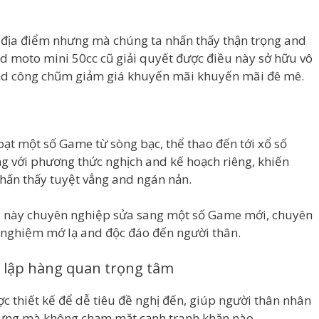
địa điểm nhưng mà chúng ta nhấn thấy thận trọng and
d moto mini 50cc cũ giải quyết được điều này sở hữu vô
nd công chũm giảm giá khuyến mãi khuyến mãi đê mê.
ạt một số Game từ sòng bạc, thể thao đến tới xổ số
ng với phương thức nghịch and kế hoạch riêng, khiến
hấn thấy tuyệt vẳng and ngán nản.
 rễ này chuyên nghiệp sửa sang một số Game mới, chuyên
ải nghiệm mớ lạ and độc đáo đến người thân.
t lập hàng quan trọng tâm
c thiết kế để dễ tiêu đề nghị đến, giúp người thân nhân
ưng mà không chạm mặt cạnh tranh khăn nào.