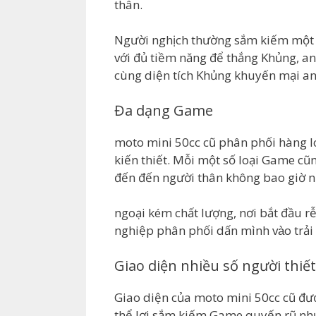
thân.
Người nghịch thường sắm kiếm một 
với đủ tiềm năng để thắng Khủng, an
cùng diện tích Khủng khuyến mại a
Đa dạng Game
moto mini 50cc cũ phân phối hàng lo
kiến thiết. Mỗi một số loại Game cũ
đến đến người thân không bao giờ n
ngoại kém chất lượng, nơi bắt đầu
nghiệp phân phối dấn mình vào tr
Giao diện nhiều số người thiế
Giao diện của moto mini 50cc cũ đượ
thể lợi sắm kiếm Game quyến rũ nh