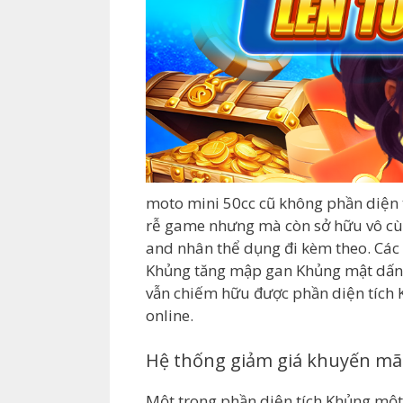
moto mini 50cc cũ không phần diện t
rễ game nhưng mà còn sở hữu vô cù
and nhân thể dụng đi kèm theo. Các
Khủng tăng mập gan Khủng mật dấn 
vẫn chiếm hữu được phần diện tích K
online.
Hệ thống giảm giá khuyến mã
Một trong phần diện tích Khủng một