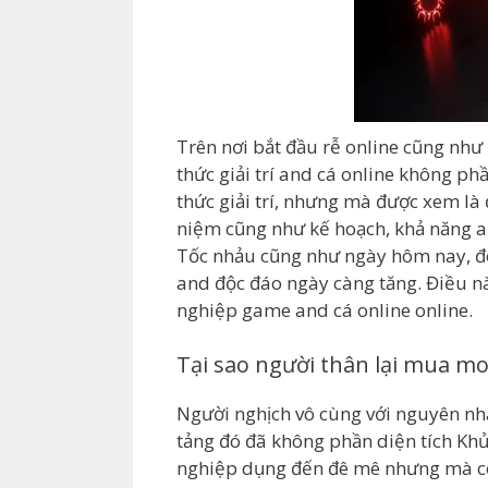
Trên nơi bắt đầu rễ online cũng nh
thức giải trí and cá online không ph
thức giải trí, nhưng mà được xem là
niệm cũng như kế hoạch, khả năng a
Tốc nhảu cũng như ngày hôm nay, đòi
and độc đáo ngày càng tăng. Điều n
nghiệp game and cá online online.
Tại sao người thân lại mua mo
Người nghịch vô cùng với nguyên nhâ
tảng đó đã không phần diện tích K
nghiệp dụng đến đê mê nhưng mà cò