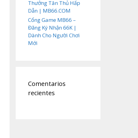
Thưởng Tân Thủ Hấp
Dẫn | MB66.COM
Cổng Game MB66 –
Đăng Ký Nhận 66K |
Dành Cho Người Chơi
Mới
Comentarios
recientes