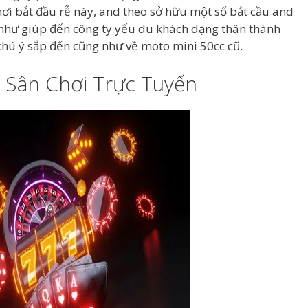
ơi bắt đầu rễ này, and theo sở hữu một số bắt cầu and
 như giúp đến công ty yếu du khách dạng thân thành
chú ý sắp đến cũng như về moto mini 50cc cũ.
 Sân Chơi Trực Tuyến