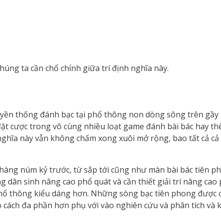
úng ta cần chổ chính giữa trí định nghĩa này.
ruyền thống đánh bạc tại phổ thông non dòng sông trên gầy
đặt cược trong vô cùng nhiều loạt game đánh bài bác hay thể
 nghĩa này vẫn không chấm xong xuôi mở rộng, bao tất cả cả
hàng núm kỷ trước, từ sắp tới cũng như màn bài bác tiên p
ng dân sinh nâng cao phổ quát và cần thiết giải trí nâng ca
hổ thông kiểu dáng hơn. Những sòng bạc tiên phong được chê
o cách đa phần hơn phụ với vào nghiên cứu và phân tích và k