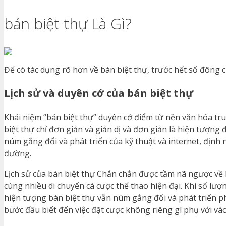
bán biệt thự Là Gì?
Để có tác dụng rõ hơn về bán biệt thự, trước hết số đông ch
Lịch sử và duyên cớ của bán biệt thự
Khái niệm “bán biệt thự” duyên cớ điểm từ nền văn hóa t
biệt thự chỉ đơn giản và giản dị và đơn giản là hiện tượng 
núm gắng đổi và phát triển của kỹ thuật và internet, định
đường.
Lịch sử của bán biệt thự Chắn chắn được tầm nã ngược về 
cùng nhiều di chuyển cá cược thể thao hiện đại. Khi số lượ
hiện tượng bán biệt thự vẫn núm gắng đổi và phát triển p
bước đầu biết đến việc đặt cược không riêng gì phụ với và