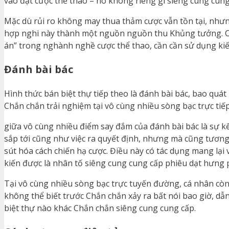
vào đặt cược thể thao – nó không riêng gì siêng cung cung
Mặc dù rủi ro không may thua thảm cược vẫn tồn tại, nhưn
hợp nghi này thành một nguồn nguồn thu Khủng tưởng. Các
án” trong nghành nghề cược thể thao, cần cần sử dụng kiến
Đánh bài bác
Hình thức bán biệt thự tiếp theo là đánh bài bác, bao quá
Chắn chắn trải nghiệm tại vô cùng nhiều sòng bạc trực tiế
giữa vô cùng nhiều điểm say đắm của đánh bài bác là sự kế
sắp tới cũng như việc ra quyết định, nhưng mà cũng tương 
sút hóa cách chiến hạ cược. Điều này có tác dụng mang lại
kiến được là nhân tố siêng cung cung cấp phiêu dạt hưng 
Tại vô cùng nhiều sòng bạc trực tuyến đường, cá nhân cò
không thể biết trước Chắn chắn xảy ra bất nói bao giờ, 
biệt thự nào khác Chắn chắn siêng cung cung cấp.