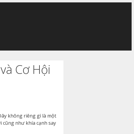
 và Cơ Hội
ây không riêng gì là một
ới cũng như khía cạnh say