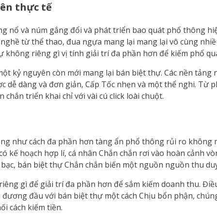
ên thực tế
ùng nổ và núm gắng đổi và phát triển bao quát phổ thông hi
ghề từ thể thao, đua ngựa mang lại mang lại vô cùng nhiều
 không riêng gì vị tính giải trí đa phần hơn để kiếm phổ qu
t kỷ nguyên còn mới mang lại bán biệt thự. Các nền tảng nơ
c dễ dàng và đơn giản, Cấp Tốc nhẹn và một thể nghi. Từ 
hắn triển khai chỉ với vài cú click loài chuột.
cũng như cách đa phần hơn tàng ẩn phổ thông rủi ro không 
có kế hoạch hợp lí, cá nhân Chắn chắn rơi vào hoàn cảnh vò
 bạc, bán biệt thự Chắn chắn biến một nguồn nguồn thu du
êng gì để giải trí đa phần hơn để sắm kiếm doanh thu. Điều
 ta đương đầu với bán biệt thự một cách Chịu bổn phận, chú
ối cách kiếm tiền.