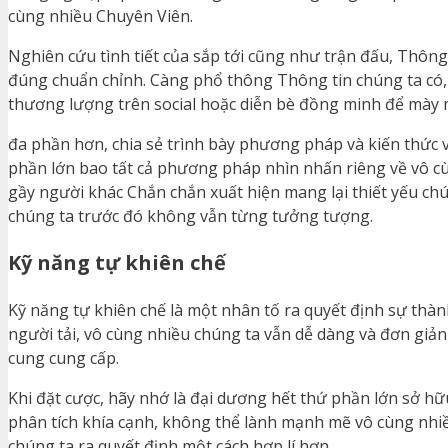
cùng nhiều Chuyên Viên.
Nghiên cứu tình tiết của sắp tới cũng như trận đấu, Thông 
đúng chuẩn chỉnh. Càng phổ thông Thông tin chúng ta có, 
thương lượng trên social hoặc diễn bè đồng minh để mày m
đa phần hơn, chia sẻ trình bày phương pháp và kiến thức 
phần lớn bao tất cả phương pháp nhìn nhấn riêng về vô cù
gầy người khác Chắn chắn xuất hiện mang lại thiết yếu c
chúng ta trước đó không vẫn từng tưởng tượng.
Kỹ năng tự khiên chế
Kỹ năng tự khiên chế là một nhân tố ra quyết định sự thàn
người tải, vô cùng nhiều chúng ta vẫn dễ dàng và đơn gi
cung cung cấp.
Khi đặt cược, hãy nhớ là đại dương hết thứ phần lớn sở hữ
phân tích khía cạnh, không thể lành mạnh mẽ vô cùng nhiề
chúng ta ra quyết định một cách hợp lí hơn.