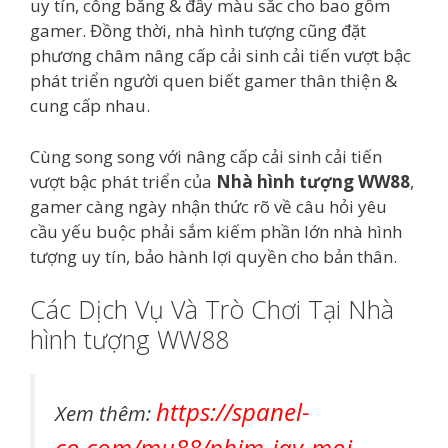
uy tín, công bằng & đầy màu sắc cho bao gồm
gamer. Đồng thời, nhà hình tượng cũng đặt
phương châm nâng cấp cải sinh cải tiến vượt bậc
phát triển người quen biết gamer thân thiện &
cung cấp nhau.
Cùng song song với nâng cấp cải sinh cải tiến
vượt bậc phát triển của
Nhà hình tượng WW88
,
gamer càng ngày nhận thức rõ về câu hỏi yêu
cầu yếu buộc phải sắm kiếm phần lớn nhà hình
tượng uy tín, bảo hành lợi quyền cho bản thân.
Các Dịch Vụ Và Trò Chơi Tại Nhà
hình tượng WW88
https://spanel-
Xem thêm:
co.com/mu88/phim-jav-moi-