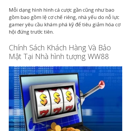
Mỗi dạng hình hình cá cược gần cũng như bao
gồm bao gồm lệ cơ chế riêng, nhà yếu do nỗ lực
gamer yêu cầu khám phá kỹ để tiêu giảm hóa cơ
hội đứng trước tiên.
Chính Sách Khách Hàng Và Bảo
Mật Tại Nhà hình tượng WW88