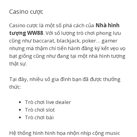
Casino cược
Casino cược là một số phá cách của
Nhà hình
tượng WW88
. Với số lượng trò chơi phong lưu
cũng như baccarat, blackjack, poker… gamer
nhưng mà thậm chí tiến hành đăng ký kết vẹo vọ
bạt giống cũng như đang tại một nhà hình tượng
thật sự.
Tại đây, nhiều số gia đình bạn đã được thưởng
thức:
Trò chơi live dealer
Trò chơi slot
Trò chơi bài
Hệ thống hình hình họa nhộn nhịp cộng music