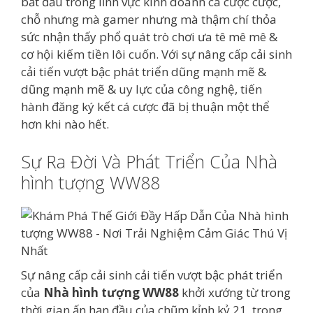
bắt đầu trong lĩnh vực kinh doanh cá cược cược,
chỗ nhưng mà gamer nhưng mà thậm chí thỏa
sức nhận thấy phổ quát trò chơi ưa tê mê mê &
cơ hội kiếm tiền lôi cuốn. Với sự nâng cấp cải sinh
cải tiến vượt bậc phát triển dũng mạnh mẽ &
dũng mạnh mẽ & uy lực của công nghệ, tiến
hành đăng ký kết cá cược đã bị thuận một thể
hơn khi nào hết.
Sự Ra Đời Và Phát Triển Của Nhà
hình tượng WW88
Sự nâng cấp cải sinh cải tiến vượt bậc phát triển
của
Nhà hình tượng WW88
khởi xướng từ trong
thời gian ấn hạn đầu của chũm kỉnh kỷ 21, trong