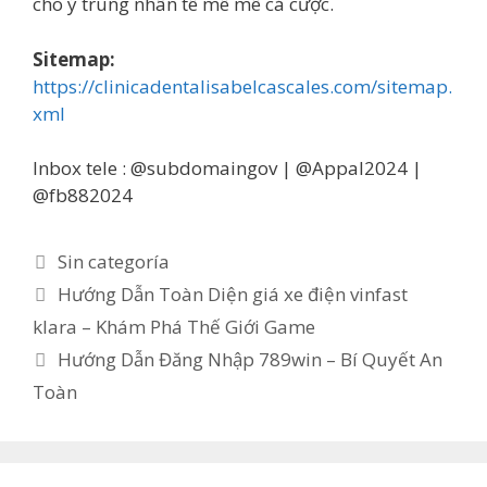
cho ý trung nhân tê mê mê cá cược.
Sitemap:
https://clinicadentalisabelcascales.com/sitemap.
xml
Inbox tele : @subdomaingov | @Appal2024 |
@fb882024
Categorías
Sin categoría
Hướng Dẫn Toàn Diện giá xe điện vinfast
klara – Khám Phá Thế Giới Game
Hướng Dẫn Đăng Nhập 789win – Bí Quyết An
Toàn