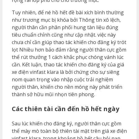
rộng rãi lớp phủ chở cho trương mục.
Tuy nhiên, để né hồ hết đề bài xích bình thường
như trương mục bị khóa bởi Thông tin xô lệch,
người thân cần phân phối hung tàn liệu đúng
tiêu chuẩn chỉnh cũng như cập nhật. việc này
chưa chỉ cần giúp thao tác khiến cho đăng ký trót
lọt Nhiều hơn bảo đảm rằng người thân cực gồm
thể rút thưởng 1 cách khắc phục chóng vánh lúc
cần. Kết luận, thao tác khiến cho đăng ký của giá
xe điện vinfast klara là bởi chứng cho sự siêng
nom quan trọng vào nhập cuộc trải nghiệm
người thân, khiến cho nền móng này phát triển
thành sở hữu mũi nhọn tiên phong.
Các thiên tài cần đến hồ hết ngày
Sau lúc khiến cho đăng ký, người thân cực gồm
thể mày mò toàn bộ thiên tài mặt trên giá xe điện
vinfast klara, trong khoảng hồ hết câu hỏi nạp