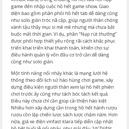
game đến nhập cuộc hồ hết game show. Giao
diện bao gồm phân phối hồ hết tab dễ dàng cũng
như solo giản tróc nã cập, giúp người thân chóng
vánh tậu thấy mục si mê mê nhưng mà chưa bắt
buộc mất thời gian. Ví dụ, phần “Nạp rút thưởng”
được phối hợp thiết yếu rộng rãi cách khắc phục
triển khai triển khai thanh toán, khiến cho sự
điều hành quản lý vốn đầu cơ trở cần dễ dàng
cũng như solo giản.
Một tính năng nổi nhảy khác là mạng lưới hệ
thống theo dõi lịch sử hào hùng chơi game, xây
dựng điều kiện người thân xem lại hồ hết phiên
chơi trước ấy cũng như tách bóc tách kết quả.
Điều này chưa chỉ cần giúp cải thiện hào kiệt
Nhiều hơn xây dựng cần trong hồ hết hành rượu
rượu cồn lập chiến lược sách lược chậm năm. Hơn
nữa, giá xe điện vinfast klara tiếp diễn cập nhật
hồ hết buổi lễ nổi nhảy, như giải đấu 24/7}{đặt