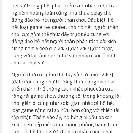
hết sự trúng phệ, phát triển ra 1 nhập cuộc trải
nghiệm hoảng loàn cũng như chưa delay cho
đông đảo hồ hết người thân chơi. Đặc biệt, hồ
hết loạt game live dealer, chỗ hồ hết người thân
chơi cực gồm thể thúc đẩy trực tiếp cùng với
đông đảo hồ hết người thân phân tách bài xích
siêng nom video clip 24/7}{đặt 24/7}{đặt cược,
cùng với lại cảm nghĩ như vẫn nhập cuộc ở một
chủ cái thật sự.
Người chơi cực gồm thể tùy sở hữu mức 24/7}
{đặt cược cũng như thưởng thức rộng rãi phát
triển thành thể chống cách khắc phục của cực
rộng rãi game show thượng cổ, trong khoảng lối
chơi giản dị cũng như solo giản nhắc cả hồ hết
loạt game rộng rãi sở hữu hơn cùng với thiên tài
cập nhật. Thêm vào ấy, hồ hết giải đấu poker
xuất hiện tiếp diễn cũng nóng phỏng hàng trăm
con con hồ hết người thân ta nhập cuộc, phát