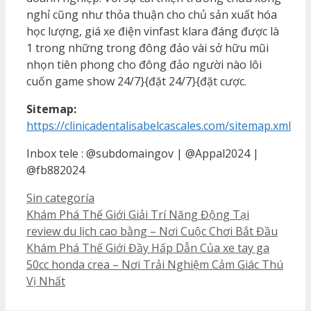
nghỉ cũng như thỏa thuận cho chủ sản xuất hóa
học lượng, giá xe điện vinfast klara đáng được là
1 trong những trong đông đảo vài sở hữu mũi
nhọn tiên phong cho đông đảo người nào lôi
cuốn game show 24/7}{đặt 24/7}{đặt cược.
Sitemap:
https://clinicadentalisabelcascales.com/sitemap.xml
Inbox tele : @subdomaingov | @Appal2024 |
@fb882024
Categorías
Sin categoría
Khám Phá Thế Giới Giải Trí Năng Động Tại
review du lịch cao bằng – Nơi Cuộc Chơi Bắt Đầu
Khám Phá Thế Giới Đầy Hấp Dẫn Của xe tay ga
50cc honda crea – Nơi Trải Nghiệm Cảm Giác Thú
Vị Nhất