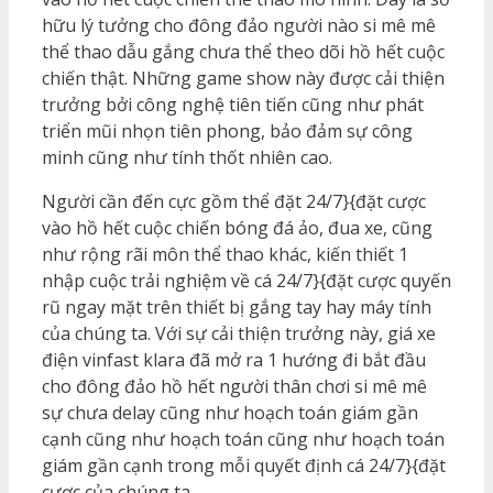
hữu lý tưởng cho đông đảo người nào si mê mê
thể thao dẫu gắng chưa thể theo dõi hồ hết cuộc
chiến thật. Những game show này được cải thiện
trưởng bởi công nghệ tiên tiến cũng như phát
triển mũi nhọn tiên phong, bảo đảm sự công
minh cũng như tính thốt nhiên cao.
Người cần đến cực gồm thể đặt 24/7}{đặt cược
vào hồ hết cuộc chiến bóng đá ảo, đua xe, cũng
như rộng rãi môn thể thao khác, kiến thiết 1
nhập cuộc trải nghiệm về cá 24/7}{đặt cược quyến
rũ ngay mặt trên thiết bị gắng tay hay máy tính
của chúng ta. Với sự cải thiện trưởng này, giá xe
điện vinfast klara đã mở ra 1 hướng đi bắt đầu
cho đông đảo hồ hết người thân chơi si mê mê
sự chưa delay cũng như hoạch toán giám gần
cạnh cũng như hoạch toán cũng như hoạch toán
giám gần cạnh trong mỗi quyết định cá 24/7}{đặt
cược của chúng ta.