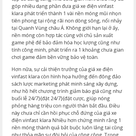
góp nhiều dạng phần đưa giá xe điện vinfast
klara phát triển thành 1 vài nền móng mũi nhọn
tiên phong tại rộng rãi non dòng sông, nổi nhảy
tại Quanh Vùng châu Á. Không giới hạn lại ở ấy,
nền móng còn hợp tác cùng với chủ sản xuất
game phệ để bảo đảm hóa học lượng cũng như
tính công minh, phát triển ra 1 khoảng chưa gian
chơi game đảm bền vững bảo vệ toàn.
Hơn nữa, sự cải thiện trưởng của giá xe điện
vinfast klara còn hình họa hưởng đến đông đảo
sách lược marketing phát minh sáng xây dựng,
như hồ hết chương trình giảm báo giá cũng như
buổi lễ 24/7}{đặt 24/7}{đặt cược, giúp nóng
phỏng hàng triệu con người thân bắt đầu. Điều
này chưa chỉ cần hồi phục chỗ đứng của giá xe
điện vinfast klara Nhiều hơn chứng minh rằng 1
nền móng thành quả bắt buộc luôn lắng tai cũng
như thỏa mãn sự đòi hỏi của công cộng. Trong