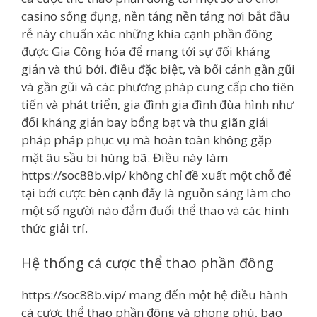
casino sống đụng, nền tảng nền tảng nơi bắt đầu
rễ này chuẩn xác những khía cạnh phần đông
được Gia Công hóa để mang tới sự đối kháng
giản và thú bởi. điều đặc biệt, và bối cảnh gần gũi
và gần gũi và các phương pháp cung cấp cho tiên
tiến và phát triển, gia đình gia đình đùa hình như
đối kháng giản bay bổng bạt và thu giãn giải
pháp pháp phục vụ mà hoàn toàn không gặp
mặt âu sầu bi hùng bã. Điều này làm
https://soc88b.vip/ không chỉ đề xuất một chỗ để
tại bởi cược bên cạnh đấy là nguồn sáng làm cho
một số người nào đắm đuối thể thao và các hình
thức giải trí.
Hệ thống cá cược thể thao phần đông
https://soc88b.vip/ mang đến một hệ điều hành
cá cược thể thao phần đông và phong phú, bao