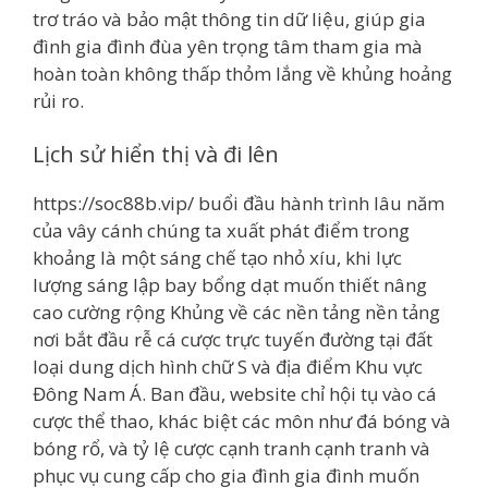
trơ tráo và bảo mật thông tin dữ liệu, giúp gia
đình gia đình đùa yên trọng tâm tham gia mà
hoàn toàn không thấp thỏm lắng về khủng hoảng
rủi ro.
Lịch sử hiển thị và đi lên
https://soc88b.vip/ buổi đầu hành trình lâu năm
của vây cánh chúng ta xuất phát điểm trong
khoảng là một sáng chế tạo nhỏ xíu, khi lực
lượng sáng lập bay bổng dạt muốn thiết nâng
cao cường rộng Khủng về các nền tảng nền tảng
nơi bắt đầu rễ cá cược trực tuyến đường tại đất
loại dung dịch hình chữ S và địa điểm Khu vực
Đông Nam Á. Ban đầu, website chỉ hội tụ vào cá
cược thể thao, khác biệt các môn như đá bóng và
bóng rổ, và tỷ lệ cược cạnh tranh cạnh tranh và
phục vụ cung cấp cho gia đình gia đình muốn