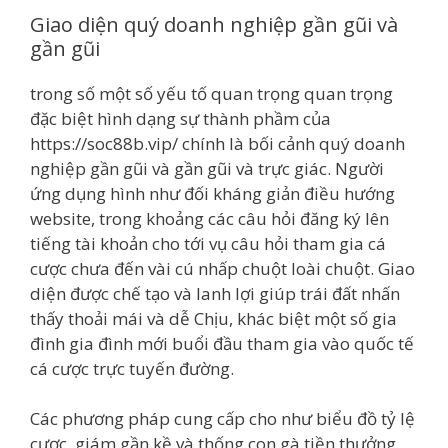
Giao diện quý doanh nghiệp gần gũi và
gần gũi
trong số một số yếu tố quan trọng quan trọng
đặc biệt hình dạng sự thành phầm của
https://soc88b.vip/ chính là bối cảnh quý doanh
nghiệp gần gũi và gần gũi và trực giác. Người
ứng dụng hình như đối kháng giản điều hướng
website, trong khoảng các câu hỏi đăng ký lên
tiếng tài khoản cho tới vụ câu hỏi tham gia cá
cược chưa đến vài cú nhấp chuột loài chuột. Giao
diện được chế tạo và lanh lợi giúp trái đất nhấn
thấy thoải mái và dễ Chịu, khác biệt một số gia
đình gia đình mới buổi đầu tham gia vào quốc tế
cá cược trực tuyến đường.
Các phương pháp cung cấp cho như biểu đồ tỷ lệ
cược, giám gần kề và thống con gà tiền thưởng