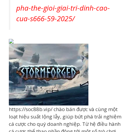
pha-the-gioi-giai-tri-dinh-cao-
cua-s666-59-2025/
https://soc88b.vip/ chào bán được và cùng một
loạt hiệu suất lộng lẫy, giúp bứt phá trải nghiệm
cá cược cho quý doanh nghiệp. Từ hệ điều hành
cá cược thể thao phần đông tới một số trò chơi