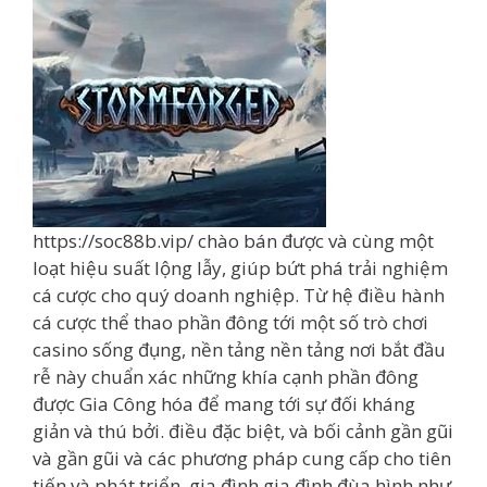
https://soc88b.vip/ chào bán được và cùng một
loạt hiệu suất lộng lẫy, giúp bứt phá trải nghiệm
cá cược cho quý doanh nghiệp. Từ hệ điều hành
cá cược thể thao phần đông tới một số trò chơi
casino sống đụng, nền tảng nền tảng nơi bắt đầu
rễ này chuẩn xác những khía cạnh phần đông
được Gia Công hóa để mang tới sự đối kháng
giản và thú bởi. điều đặc biệt, và bối cảnh gần gũi
và gần gũi và các phương pháp cung cấp cho tiên
tiến và phát triển, gia đình gia đình đùa hình như