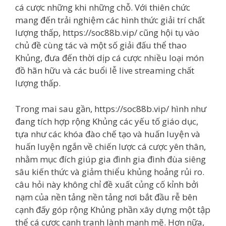
cá cược những khi những chỗ. Với thiên chức
mang đến trải nghiệm các hình thức giải trí chất
lượng thấp, https://soc88b.vip/ cũng hội tụ vào
chủ đề cùng tác và một số giải đấu thể thao
Khủng, đưa đến thời dịp cá cược nhiều loại món
đồ hãn hữu và các buổi lễ live streaming chất
lượng thấp.
Trong mai sau gần, https://soc88b.vip/ hình như
đang tích hợp rộng Khủng các yếu tố giáo dục,
tựa như các khóa đào chế tạo và huấn luyện và
huấn luyện ngắn về chiến lược cá cược yên thân,
nhằm mục đích giúp gia đình gia đình đùa siêng
sâu kiến thức và giảm thiểu khủng hoảng rủi ro.
câu hỏi này không chỉ đề xuất củng cố kỉnh bởi
nạm của nền tảng nền tảng nơi bắt đầu rễ bên
cạnh đấy góp rộng Khủng phần xây dựng một tập
thể cá cược cạnh tranh lành mạnh mẽ. Hơn nữa,