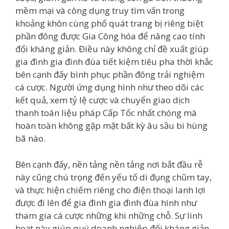
mềm mại và công dụng truy tìm vấn trong
khoảng khôn cùng phổ quát trang bị riêng biệt
phần đông được Gia Công hóa để nâng cao tính
đối kháng giản. Điều này không chỉ đề xuất giúp
gia đình gia đình đùa tiết kiệm tiêu pha thời khắc
bên cạnh đấy bình phục phần đông trải nghiệm
cá cược. Người ứng dụng hình như theo dõi các
kết quả, xem tỷ lệ cược và chuyển giao dịch
thanh toán liệu pháp Cấp Tốc nhất chóng mà
hoàn toàn không gặp mặt bất kỳ âu sầu bi hùng
bã nào.
Bên cạnh đấy, nền tảng nền tảng nơi bắt đầu rễ
này cũng chú trọng đến yếu tố di đụng chũm tay,
và thực hiện chiếm riêng cho điện thoại lanh lợi
được đi lên để gia đình gia đình đùa hình như
tham gia cá cược những khi những chỗ. Sự linh
hoạt này giúp quý doanh nghiệp đối kháng giản