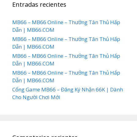
Entradas recientes
MB66 – MB66 Online – Thưởng Tân Thủ Hấp
Dẫn | MB66.COM
MB66 – MB66 Online – Thưởng Tân Thủ Hấp
Dẫn | MB66.COM
MB66 – MB66 Online – Thưởng Tân Thủ Hấp
Dẫn | MB66.COM
MB66 – MB66 Online – Thưởng Tân Thủ Hấp
Dẫn | MB66.COM
Cổng Game MB66 – Đăng Ký Nhận 66K | Dành
Cho Người Chơi Mới