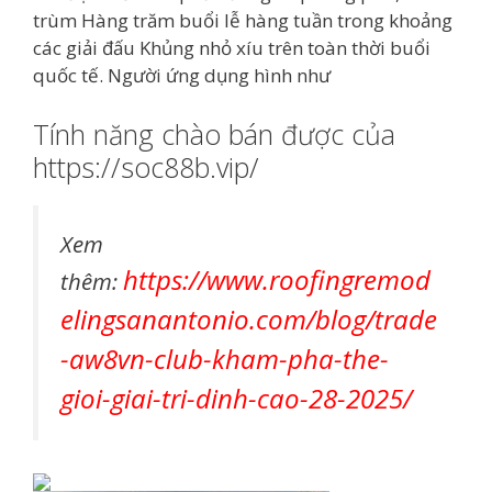
trùm Hàng trăm buổi lễ hàng tuần trong khoảng
các giải đấu Khủng nhỏ xíu trên toàn thời buổi
quốc tế. Người ứng dụng hình như
Tính năng chào bán được của
https://soc88b.vip/
Xem
https://www.roofingremod
thêm:
elingsanantonio.com/blog/trade
-aw8vn-club-kham-pha-the-
gioi-giai-tri-dinh-cao-28-2025/