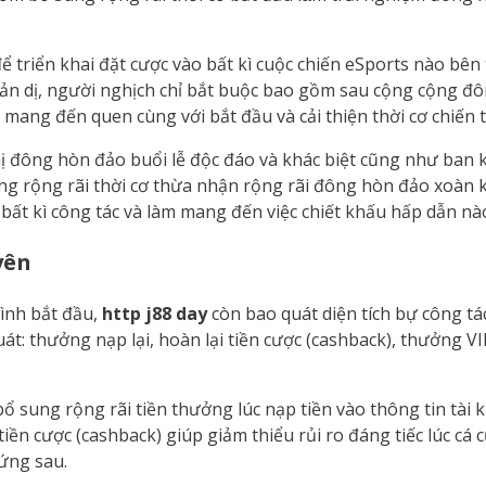
triển khai đặt cược vào bất kì cuộc chiến eSports nào bên
ản dị, người nghịch chỉ bắt buộc bao gồm sau cộng cộng đ
 mang đến quen cùng với bắt đầu và cải thiện thời cơ chiến 
 đông hòn đảo buổi lễ độc đáo và khác biệt cũng như ban k
 rộng rãi thời cơ thừa nhận rộng rãi đông hòn đảo xoàn kh
bất kì công tác và làm mang đến việc chiết khấu hấp dẫn nà
yên
ình bắt đầu,
http j88 day
còn bao quát diện tích bự công tá
: thưởng nạp lại, hoàn lại tiền cược (cashback), thưởng VI
sung rộng rãi tiền thưởng lúc nạp tiền vào thông tin tài k
iền cược (cashback) giúp giảm thiểu rủi ro đáng tiếc lúc cá 
ứng sau.