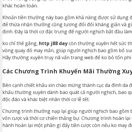
khác hoàn toàn.
Khoản tiền thưởng này bao gồm khả năng được sử dụng để 
để thừa nhận thưởng cũng tương đối đối kháng giản và gi
định. Đây là thời cơ đặc trưng để người nghịch bắt đầu làm
ko chỉ thế gắng,
http j88 day
còn thường xuyên hết sức thị
vòng quay đỏ may mắn, giúp người nghịch bao gồm bổ sung
Hãy thường xuyên truy nã vấn trang web để ko bỏ tổn phí 
Các Chương Trình Khuyến Mãi Thường Xu
Bên cạnh chiết khấu xin chào mừng thành cục da đình da đ
khấu thường xuyên dành bao quát cả người nghịch, bao quát
độc đáo và khác biệt nhân thời cơ lễ tết.
Chương trình thưởng nạp lại giúp người nghịch bao gồm bổ 
vốn cược và thời cơ chiến thắng bự. Chương trình hoàn lại t
hành hoàn lại một phần gì đấy tiền cược còn nếu ko may đ