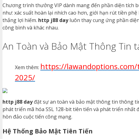
Chương trình thưởng VIP dành mang đến phần diện tích bự 
như: xác suất hoàn lại nhích cao hơn, giới hạn rút tiền p
thắng lợi hiếm.
http j88 day
luôn thay cung ứng phần diện 
công bình và khác nhau.
An Toàn và Bảo Mật Thông Tin tạ
https://lawandoptions.com/t
Xem thêm:
2025/
http j88 day
đặt sự an toàn và bảo mật thông tin thông ti
phát triển mã hóa SSL 128-bit tiên tiến và phát triển nhất
hòn đảo cuộc tiến công mạng.
Hệ Thống Bảo Mật Tiên Tiến