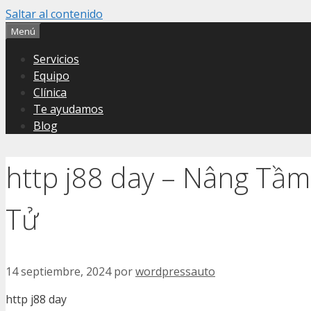
Saltar al contenido
Menú
Servicios
Equipo
Clínica
Te ayudamos
Blog
http j88 day – Nâng Tầ
Tử
14 septiembre, 2024
por
wordpressauto
http j88 day