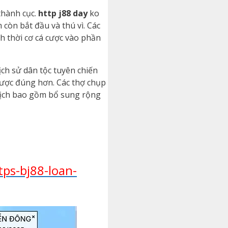
thành cục.
http j88 day
ko
 còn bắt đầu và thú vì. Các
h thời cơ cá cược vào phần
ch sử dân tộc tuyên chiến
cược đúng hơn. Các thợ chụp
hịch bao gồm bổ sung rộng
ps-bj88-loan-