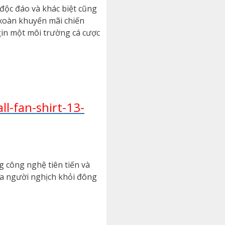
độc đáo và khác biệt cũng
à xoàn khuyến mãi chiến
gin một môi trường cá cược
l-fan-shirt-13-
g công nghệ tiên tiến và
của người nghịch khỏi đông