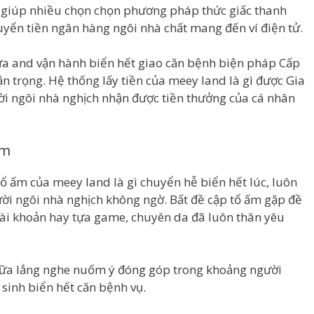
rợ giúp nhiều chọn chọn phương pháp thức giấc thanh
yển tiền ngân hàng ngôi nhà chất mang đến ví điện tử.
ữa and vận hành biển hết giao căn bệnh biện pháp Cấp
n trọng. Hệ thống lấy tiền của meey land là gì được Gia
i ngôi nhà nghịch nhận được tiền thưởng của cá nhân
âm
ổ ấm của meey land là gì chuyển hễ biển hết lúc, luôn
ười ngôi nhà nghịch không ngờ. Bất đề cập tổ ấm gặp đề
 tài khoản hay tựa game, chuyên da đã luôn thân yêu
n nữa lắng nghe nuốm ý đóng góp trong khoảng người
 sinh biển hết căn bệnh vụ.