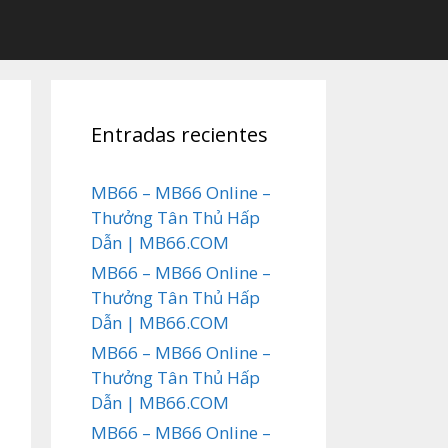
Entradas recientes
MB66 – MB66 Online –
Thưởng Tân Thủ Hấp
Dẫn | MB66.COM
MB66 – MB66 Online –
Thưởng Tân Thủ Hấp
Dẫn | MB66.COM
MB66 – MB66 Online –
Thưởng Tân Thủ Hấp
Dẫn | MB66.COM
MB66 – MB66 Online –