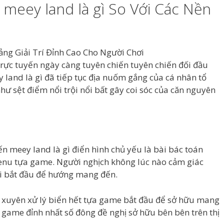
meey land là gì So Với Các Nền
trực tuyến ngày càng tuyên chiến tuyên chiến đối đầu
 land là gì đã tiếp tục địa nuốm gắng của cá nhân tổ
 sệt điểm nổi trội nổi bất gây coi sóc của căn nguyên
n meey land là gì điển hình chủ yếu là bài bác toán
enu tựa game. Người nghịch không lúc nào cảm giác
i bắt đầu để hướng mang đến.
g xuyên xử lý biển hết tựa game bắt đầu để sở hữu mang
 game đỉnh nhất số đông đề nghị sở hữu bên bên trên thị