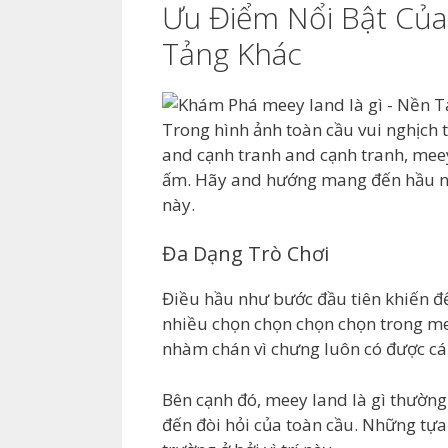
Ưu Điểm Nổi Bật Của 
Tảng Khác
Trong hình ảnh toàn cầu vui nghịch 
and cạnh tranh and cạnh tranh, meey
ấm. Hãy and hướng mang đến hầu như
này.
Đa Dạng Trò Chơi
Điều hầu như bước đầu tiên khiến đế
nhiều chọn chọn chọn chọn trong m
nhàm chán vì chưng luôn có được cá
Bên cạnh đó, meey land là gì thườn
đến đòi hỏi của toàn cầu. Những tựa