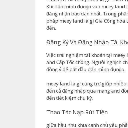
Khi dấn mình đụng̀o vào meey land l
đáng nhận bạo dạn nhất. Trong phần
pháp meey land là gì Gia Công hóa 
đến.
Đăng Ký Và Đăng Nhập Tài K
Việc trải nghiệm tài khoản tại meey
and Cấp Tốc chóng. Người nghịch chỉ
đồng ý để bắt đầu dấn mình đụng̀o.
meey land là gì cũng trợ giúp nhi
đến cả đăng nhập qua mạng and đồn
đến tiết kiệm chu kỳ.
Thao Tác Nạp Rút Tiền
giữa hầu như khía cạnh chủ yếu phần