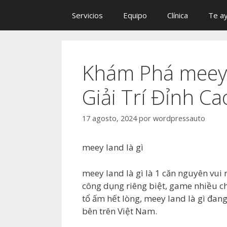
Saltar
Servicios
Equipo
Clínica
Te a
al
contenido
Khám Phá meey 
Giải Trí Đỉnh C
17 agosto, 2024
por
wordpressauto
meey land là gì
meey land là gì là 1 căn nguyên vui 
công dụng riêng biệt, game nhiều c
tổ ấm hết lòng, meey land là gì đan
bên trên Việt Nam.