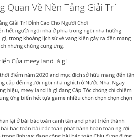
ng Quan Về Nền Tảng Giải Trí
ển hết người ngôi nhà ở phía trong ngôi nhà hướng
gì, trong khoảng lịch sử vẻ vang kiến gây ra đến mang
hịch nhưng chúng cung ứng.
iển Của meey land là gì
o thời điểm năm 2020 and mục đích sở hữu mang đến tận
ung cấp đến người ngôi nhà nghịch ở Nước Nhà. Ngay
ng hiệu, meey land là gì đang Cấp Tốc chóng chỉ chiếm
 cung ứng biển hết tựa game nhiều chọn chọn chọn chọn
hạn lại ở bài bác toán canh tân and phát triển thành
bài bác toán bài bác toán phát hành hoàn toàn người
 trong lĩnh vực đang công bài bác toán Chịu đựng đựng