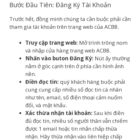
Bước Đầu Tiên: Đăng Ký Tài Khoản
Trước hết, đồng minh chúng ta cần buộc phải cần
tham gia tài khoản trên trang web của ACB8.
Truy cập trang web:
Mở trình trông nom
và nhập cửa hàng trang web ACB8.
Nhấn vào buton Đăng Ký:
Nút ấy thường
nằm ở góc cạnh trên ở phía cần hình ảnh
nền.
Điền đọc tin:
quý khách hàng buộc phải
cung cung cấp nhiều số đọc tin cá nhân
như tên, email, số điện thoại cảm nuốm
đổi, và mật khẩu.
Xác thừa nhận tài khoản:
Sau khi điền
đủ đọc tin, nhiều số người thân vẫn chiếm
được 1 email hoặc tin nhắn chấp thừa
nhận. Hãy thừa nhận vào liên hiệp chấp