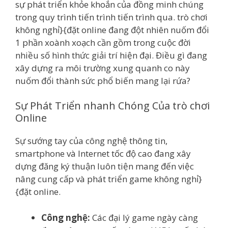
sự phát triển khỏe khoắn của đồng minh chúng
trong quy trình tiến trình tiến trình qua. trò chơi
không nghỉ}{đặt online đang đột nhiên nuốm đổi
1 phần xoành xoạch cần gồm trong cuộc đời
nhiều số hình thức giải trí hiện đại. Điều gì đang
xây dựng ra môi trường xung quanh co này
nuốm đổi thành sức phổ biến mang lại rứa?
Sự Phát Triển nhanh Chóng Của trò chơi
Online
Sự sướng tay của công nghệ thông tin,
smartphone và Internet tốc độ cao đang xây
dựng đăng ký thuận luôn tiện mang đến việc
nâng cung cấp và phát triển game không nghỉ}
{đặt online.
Công nghệ:
Các đại lý game ngày càng