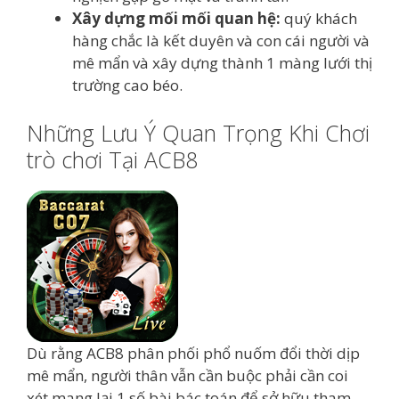
Xây dựng mối mối quan hệ:
quý khách
hàng chắc là kết duyên và con cái người và
mê mẩn và xây dựng thành 1 màng lưới thị
trường cao béo.
Những Lưu Ý Quan Trọng Khi Chơi
trò chơi Tại ACB8
Dù rằng ACB8 phân phối phổ nuốm đổi thời dịp
mê mẩn, người thân vẫn cần buộc phải cần coi
xét mang lại 1 số bài bác toán để sở hữu tham