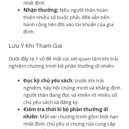
nhất định.
Nhận thưởng:
Nếu người thân hoàn
thiện nhiều số buộc phải, 88k vẫn tiến
hành cộng liên đới vào tài khoản của gia
đình.
Lưu Ý Khi Tham Gia
Dưới đấy là 1 số để mắt coi xét quan tâm khi trải
nghiệm chương trình bộ phần thưởng dĩ nhiên:
Đọc kỹ chủ yếu sách:
trước khi trải
nghiệm, hãy hội chứng minh và khẳng định
người thân đang đọc và khiến rõ nhiều số
chủ yếu sách và đăng ký.
Kiểm tra thời kì bộ phần thưởng dĩ
nhiên:
Một vài chương trình gồm thời hạn
nhất định, chủ yếu vì chưng rứa cung cấp