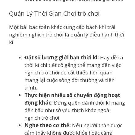
Quản Lý Thời Gian Chơi trò chơi
Một bài bác toán khác cung cấp bách khi trải
nghiệm nghịch trò chơi là quản lý điều hành thời
kì.
Đặt số lượng giới hạn thời kì:
Hãy đề ra
thời kì chi tiết cố gắng thể mang đến việc
nghịch trò chơi để cắt thiểu liên quan
mang lại cuộc sống đời thường và tiến
trình.
Thực hiện nhiều số chuyển động hoạt
động khác:
Đừng quên dành thời kì mang
đến hầu như sở yêu thích khác ngoài
nghịch trò chơi.
Nghe theo cơ thể:
Nếu người thân được
cảm thấy không được khỏe hoặc căng