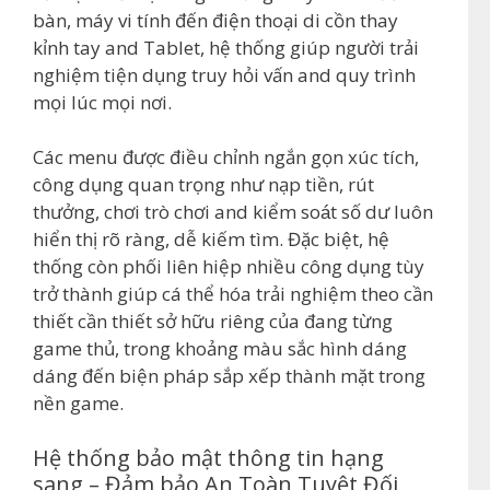
bàn, máy vi tính đến điện thoại di cồn thay
kỉnh tay and Tablet, hệ thống giúp người trải
nghiệm tiện dụng truy hỏi vấn and quy trình
mọi lúc mọi nơi.
Các menu được điều chỉnh ngắn gọn xúc tích,
công dụng quan trọng như nạp tiền, rút
thưởng, chơi trò chơi and kiểm soát số dư luôn
hiển thị rõ ràng, dễ kiếm tìm. Đặc biệt, hệ
thống còn phối liên hiệp nhiều công dụng tùy
trở thành giúp cá thể hóa trải nghiệm theo cần
thiết cần thiết sở hữu riêng của đang từng
game thủ, trong khoảng màu sắc hình dáng
dáng đến biện pháp sắp xếp thành mặt trong
nền game.
Hệ thống bảo mật thông tin hạng
sang – Đảm bảo An Toàn Tuyệt Đối