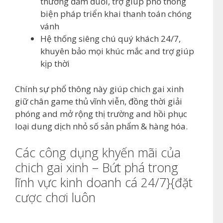
thưởng đắm đuối, trợ giúp phổ thông
biện pháp triển khai thanh toán chóng
vánh
Hệ thống siêng chú quý khách 24/7,
khuyên bảo mọi khúc mắc and trợ giúp
kịp thời
Chính sự phổ thông này giúp chich gai xinh
giữ chân game thủ vĩnh viễn, đồng thời giải
phóng and mở rộng thị trường and hồi phục
loại dung dịch nhỏ số sản phẩm & hàng hóa.
Các công dụng khyến mãi của
chich gai xinh – Bứt phá trong
lĩnh vực kinh doanh cá 24/7}{đặt
cược chơi luôn