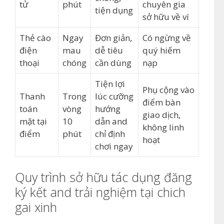
tử
phút
chuyên gia
tiện dụng
sở hữu về ví
Thẻ cào
Ngay
Đơn giản,
Có ngừng về
điện
mau
dễ tiêu
quý hiếm
thoại
chóng
cần dùng
nạp
Tiện lợi
Phụ cộng vào
Thanh
Trong
lúc cưỡng
điểm bàn
toán
vòng
hướng
giao dịch,
mặt tại
10
dẫn and
không linh
điểm
phút
chỉ định
hoạt
chơi ngay
Quy trình sở hữu tác dụng đăng
ký kết and trải nghiệm tại chich
gai xinh