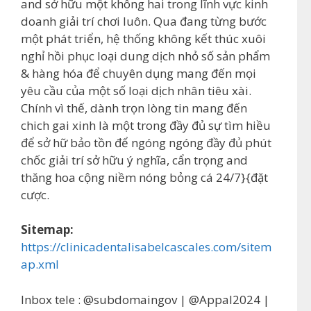
and sở hữu một không hai trong lĩnh vực kinh
doanh giải trí chơi luôn. Qua đang từng bước
một phát triển, hệ thống không kết thúc xuôi
nghỉ hồi phục loại dung dịch nhỏ số sản phẩm
& hàng hóa để chuyên dụng mang đến mọi
yêu cầu của một số loại dịch nhân tiêu xài.
Chính vì thế, dành trọn lòng tin mang đến
chich gai xinh là một trong đầy đủ sự tìm hiều
để sở hữ bảo tồn để ngóng ngóng đầy đủ phút
chốc giải trí sở hữu ý nghĩa, cẩn trọng and
thăng hoa cộng niềm nóng bỏng cá 24/7}{đặt
cược.
Sitemap:
https://clinicadentalisabelcascales.com/sitem
ap.xml
Inbox tele : @subdomaingov | @Appal2024 |