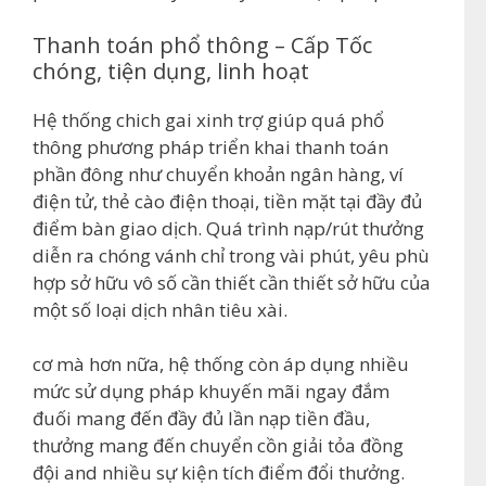
Thanh toán phổ thông – Cấp Tốc
chóng, tiện dụng, linh hoạt
Hệ thống chich gai xinh trợ giúp quá phổ
thông phương pháp triển khai thanh toán
phần đông như chuyển khoản ngân hàng, ví
điện tử, thẻ cào điện thoại, tiền mặt tại đầy đủ
điểm bàn giao dịch. Quá trình nạp/rút thưởng
diễn ra chóng vánh chỉ trong vài phút, yêu phù
hợp sở hữu vô số cần thiết cần thiết sở hữu của
một số loại dịch nhân tiêu xài.
cơ mà hơn nữa, hệ thống còn áp dụng nhiều
mức sử dụng pháp khuyến mãi ngay đắm
đuối mang đến đầy đủ lần nạp tiền đầu,
thưởng mang đến chuyển cồn giải tỏa đồng
đội and nhiều sự kiện tích điểm đổi thưởng.