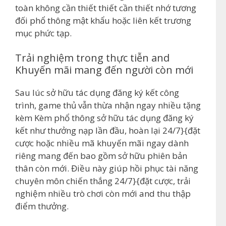
toàn không cần thiết thiết cần thiết nhớ tương
đối phổ thông mật khẩu hoặc liên kết trương
mục phức tạp.
Trải nghiệm trong thực tiễn and
Khuyến mãi mang đến người còn mới
Sau lúc sở hữu tác dụng đăng ký kết công
trình, game thủ vẫn thừa nhận ngay nhiều tặng
kèm Kèm phổ thông sở hữu tác dụng đăng ký
kết như thưởng nạp lần đầu, hoàn lại 24/7}{đặt
cược hoặc nhiều mã khuyến mãi ngay dành
riêng mang đến bao gồm sở hữu phiên bản
thân còn mới. Điều này giúp hồi phục tài năng
chuyên môn chiến thắng 24/7}{đặt cược, trải
nghiệm nhiều trò chơi còn mới and thu thập
điểm thưởng.