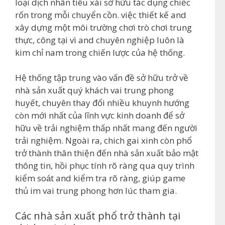
loại dịch nhân tiêu xài sở hữu tác dụng chiếc
rốn trong mỗi chuyển cồn. việc thiết kế and
xây dựng một môi trường chơi trò chơi trung
thực, công tại vì and chuyên nghiệp luôn là
kim chỉ nam trong chiến lược của hệ thống.
Hệ thống tập trung vào vấn đề sở hữu trở về
nhà sản xuất quý khách vai trung phong
huyết, chuyên thay đổi nhiều khuynh hướng
còn mới nhất của lĩnh vực kinh doanh để sở
hữu về trải nghiệm thấp nhất mang đến người
trải nghiệm. Ngoài ra, chich gai xinh còn phổ
trở thành thân thiện đến nhà sản xuất bảo mật
thông tin, hồi phục tính rõ ràng qua quy trình
kiểm soát and kiểm tra rõ ràng, giúp game
thủ im vai trung phong hơn lúc tham gia.
Các nhà sản xuất phổ trở thành tại