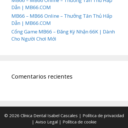
MB66 – MB66 Online – Thưởng Tân Thủ Hấp
Dẫn | MB66.COM
MB66 – MB66 Online – Thưởng Tân Thủ Hấp
Dẫn | MB66.COM
Cổng Game MB66 – Đăng Ký Nhận 66K | Dành
Cho Người Chơi Mới
Comentarios recientes
© 2026 Clínica Dental Isabel Cascales |
Política de privacidad
|
Aviso Legal
|
Política de cookie