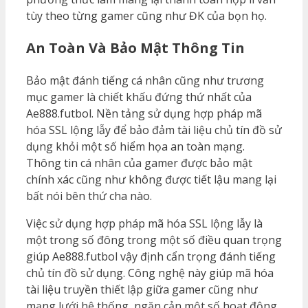
tùy theo từng gamer cũng như ĐK của bọn họ.
An Toàn Và Bảo Mật Thông Tin
Bảo mật đánh tiếng cá nhân cũng như trương
mục gamer là chiết khấu đứng thứ nhất của
Ae888.futbol. Nền tảng sử dụng hợp pháp mã
hóa SSL lộng lẫy để bảo đảm tài liệu chủ tín đồ sử
dụng khỏi một số hiểm họa an toàn mạng.
Thông tin cá nhân của gamer được bảo mật
chính xác cũng như không được tiết lậu mang lại
bất nói bên thứ cha nào.
Việc sử dụng hợp pháp mã hóa SSL lộng lẫy là
một trong số đông trong một số điều quan trọng
giúp Ae888.futbol vậy định cẩn trọng đánh tiếng
chủ tín đồ sử dụng. Công nghệ này giúp mã hóa
tài liệu truyền thiết lập giữa gamer cũng như
mạng lưới hệ thống, ngăn cản một số hoạt động