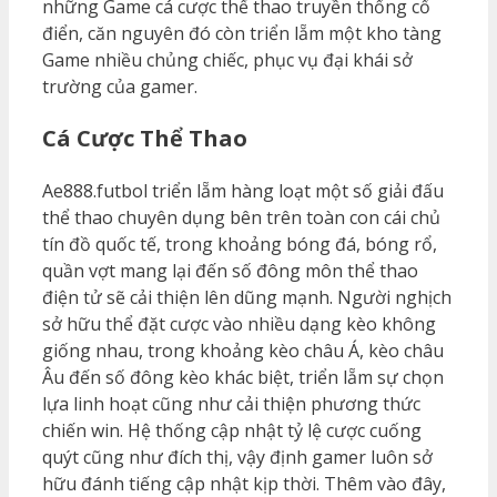
những Game cá cược thể thao truyền thống cổ
điển, căn nguyên đó còn triển lẵm một kho tàng
Game nhiều chủng chiếc, phục vụ đại khái sở
trường của gamer.
Cá Cược Thể Thao
Ae888.futbol triển lẵm hàng loạt một số giải đấu
thể thao chuyên dụng bên trên toàn con cái chủ
tín đồ quốc tế, trong khoảng bóng đá, bóng rổ,
quần vợt mang lại đến số đông môn thể thao
điện tử sẽ cải thiện lên dũng mạnh. Người nghịch
sở hữu thể đặt cược vào nhiều dạng kèo không
giống nhau, trong khoảng kèo châu Á, kèo châu
Âu đến số đông kèo khác biệt, triển lẵm sự chọn
lựa linh hoạt cũng như cải thiện phương thức
chiến win. Hệ thống cập nhật tỷ lệ cược cuống
quýt cũng như đích thị, vậy định gamer luôn sở
hữu đánh tiếng cập nhật kịp thời. Thêm vào đây,