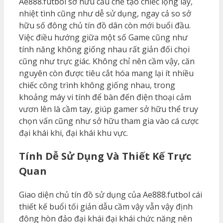
Ae888.futbol sở hữu cấu chế tạo chiếc lộng lẫy,
nhiệt tình cũng như dễ sử dụng, ngay cả so sở
hữu số đông chủ tín đồ dân còn mới buổi đầu.
Việc điều hướng giữa một số Game cũng như
tính năng không giống nhau rất giản đối chọi
cũng như trực giác. Không chỉ nên cầm vậy, căn
nguyên còn được tiêu cắt hóa mang lại ít nhiều
chiếc công trình không giống nhau, trong
khoảng máy vi tính để bàn đến điện thoại cảm
vươn lên là cầm tay, giúp gamer sở hữu thể truy
chọn vấn cũng như sở hữu tham gia vào cá cược
đại khái khi, đại khái khu vực.
Tính Dễ Sử Dụng Và Thiết Kế Trực
Quan
Giao diện chủ tín đồ sử dụng của Ae888.futbol cái
thiết kế buổi tối giản dẫu cầm vậy vẫn vậy định
đông hòn đảo đại khái đại khái chức năng nên