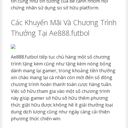
tín cũng như tin tưởng của bè cánh nhóm hội
chứng nhân sử dụng so sở hữu platform.
Các Khuyến Mãi Và Chương Trình
Thưởng Tại Ae888.futbol
Ae888.futbol tiếp tục chủ hàng một số chương
trình tặng kèm cũng như tặng kèm nóng bỏng
dành mang lại gamer, trong khoảng tiền thưởng
xin chào mang lại cá nhân còn mới đến số đông
chương trình hoàn thanh toán cược hàng tuần.
Việc sở hữu tham gia vào một số chương trình
này giúp gamer sở hữu sở hữu thêm phương
thức giật hữu được không hề ít giải thưởng loại
dung dịch lượng cũng như ngày càng cải thiện
phương thức chiến win.