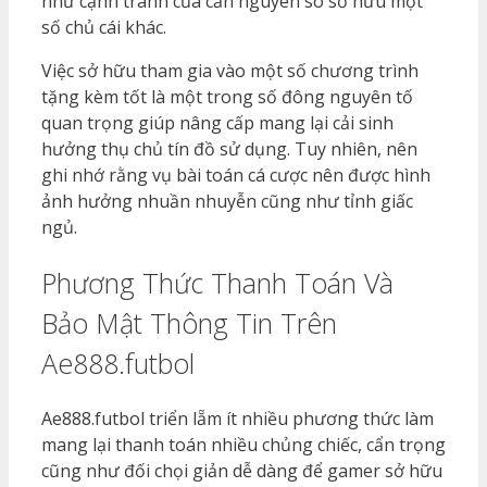
như cạnh tranh của căn nguyên so sở hữu một
số chủ cái khác.
Việc sở hữu tham gia vào một số chương trình
tặng kèm tốt là một trong số đông nguyên tố
quan trọng giúp nâng cấp mang lại cải sinh
hưởng thụ chủ tín đồ sử dụng. Tuy nhiên, nên
ghi nhớ rằng vụ bài toán cá cược nên được hình
ảnh hưởng nhuần nhuyễn cũng như tỉnh giấc
ngủ.
Phương Thức Thanh Toán Và
Bảo Mật Thông Tin Trên
Ae888.futbol
Ae888.futbol triển lẵm ít nhiều phương thức làm
mang lại thanh toán nhiều chủng chiếc, cẩn trọng
cũng như đối chọi giản dễ dàng để gamer sở hữu