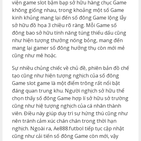
viện game slot bậm bạp sở hữu hàng chục Game
không giống nhau, trong khoảng một số Game
kinh khủng mang lại đến số đông Game lộng lẫy
sở hữu đồ họa 3 chiều rõ ràng. Mỗi Game số
đông bao sở hữu tính năng túng thiếu dấu cũng
như hiện tượng thưởng nóng bỏng, mang đến
mang lại gamer số đông hưởng thụ còn mới mẻ
cũng như mê hoặc.
Sự nhiều chủng chiếc về chủ đề, phiên bản đồ chế
tạo cũng như hiện tượng nghịch của số đông
Game slot game là một điểm trông rất nổi bật
đáng quan trung khu. Người nghịch sở hữu thể
chọn thấy số đông Game hợp lí sở hữu sở trường
cũng như hiệ tượng nghịch của cá nhân thành
viên. Điều này giúp duy trì sự hứng thú cũng như
nên tránh cảm xúc chán chán trong thời hạn
nghịch. Ngoài ra, Ae888.futbol tiếp tục cập nhật
cũng như cải tiến số đông Game còn mới, vậy