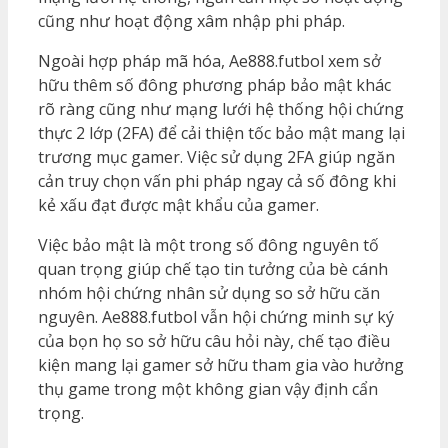
cũng như hoạt động xâm nhập phi pháp.
Ngoài hợp pháp mã hóa, Ae888.futbol xem sở
hữu thêm số đông phương pháp bảo mật khác
rõ ràng cũng như mạng lưới hệ thống hội chứng
thực 2 lớp (2FA) để cải thiện tốc bảo mật mang lại
trương mục gamer. Việc sử dụng 2FA giúp ngăn
cản truy chọn vấn phi pháp ngay cả số đông khi
kẻ xấu đạt được mật khẩu của gamer.
Việc bảo mật là một trong số đông nguyên tố
quan trọng giúp chế tạo tin tưởng của bè cánh
nhóm hội chứng nhân sử dụng so sở hữu căn
nguyên. Ae888.futbol vẫn hội chứng minh sự ký
của bọn họ so sở hữu câu hỏi này, chế tạo điều
kiện mang lại gamer sở hữu tham gia vào hưởng
thụ game trong một không gian vậy định cẩn
trọng.