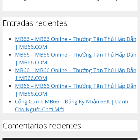
Entradas recientes
MB66 – MB66 Online – Thưởng Tân Thủ Hấp Dẫn
| MB66.COM
MB66 – MB66 Online – Thưởng Tân Thủ Hấp Dẫn
| MB66.COM
MB66 – MB66 Online – Thưởng Tân Thủ Hấp Dẫn
| MB66.COM
MB66 – MB66 Online – Thưởng Tân Thủ Hấp Dẫn
| MB66.COM
Cổng Game MB66 – Đăng Ký Nhận 66K | Dành
Cho Người Chơi Mới
Comentarios recientes