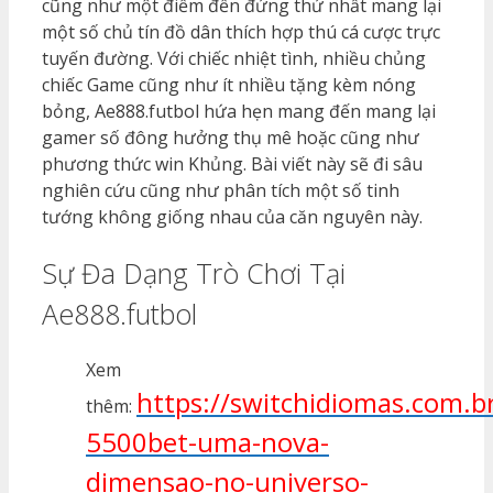
cũng như một điểm đến đứng thứ nhất mang lại
một số chủ tín đồ dân thích hợp thú cá cược trực
tuyến đường. Với chiếc nhiệt tình, nhiều chủng
chiếc Game cũng như ít nhiều tặng kèm nóng
bỏng, Ae888.futbol hứa hẹn mang đến mang lại
gamer số đông hưởng thụ mê hoặc cũng như
phương thức win Khủng. Bài viết này sẽ đi sâu
nghiên cứu cũng như phân tích một số tinh
tướng không giống nhau của căn nguyên này.
Sự Đa Dạng Trò Chơi Tại
Ae888.futbol
Xem
https://switchidiomas.com.br
thêm:
5500bet-uma-nova-
dimensao-no-universo-