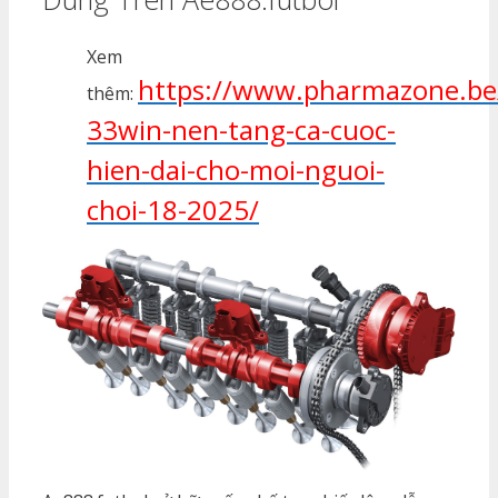
Xem
https://www.pharmazone.be/
thêm:
33win-nen-tang-ca-cuoc-
hien-dai-cho-moi-nguoi-
choi-18-2025/