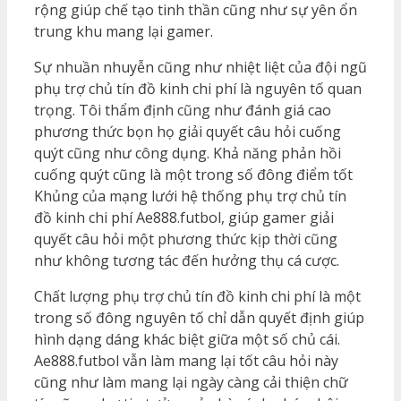
rộng giúp chế tạo tinh thần cũng như sự yên ổn
trung khu mang lại gamer.
Sự nhuần nhuyễn cũng như nhiệt liệt của đội ngũ
phụ trợ chủ tín đồ kinh chi phí là nguyên tố quan
trọng. Tôi thẩm định cũng như đánh giá cao
phương thức bọn họ giải quyết câu hỏi cuống
quýt cũng như công dụng. Khả năng phản hồi
cuống quýt cũng là một trong số đông điểm tốt
Khủng của mạng lưới hệ thống phụ trợ chủ tín
đồ kinh chi phí Ae888.futbol, giúp gamer giải
quyết câu hỏi một phương thức kịp thời cũng
như không tương tác đến hưởng thụ cá cược.
Chất lượng phụ trợ chủ tín đồ kinh chi phí là một
trong số đông nguyên tố chỉ dẫn quyết định giúp
hình dạng dáng khác biệt giữa một số chủ cái.
Ae888.futbol vẫn làm mang lại tốt câu hỏi này
cũng như làm mang lại ngày càng cải thiện chữ