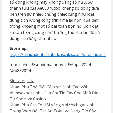
số đông không may không đáng sở hữu. Sự
thành tựu của Ae888.futbol chẳng số đông dựa
bên trên sự nhiều chủng chiếc cũng như loại
dung dịch lượng công trình mà lại hơn nữa đến
trong khoảng một số bài toán bọn họ luôn đặt
sự cẩn trọng cũng như hưởng thụ chủ tín đồ sử
dụng lên đứng thứ nhất.
Sitemap:
https://clinicadentalisabelcascales.com/sitemap.xml
Inbox tele : @subdomaingov | @Appal2024 |
@fb882024
Categorías
Sin categoría
Khám Phá Thế Giới Cá cược Đỉnh Cao Với
phimsexhocsinh – Địa Chỉ Tin Cậy Cho Nhà Đầu
Tư Sport và Casino
Khám Phá Các Cơ Hội Vàng Với chich gai xinh –
Trang Web Đối Tác An Toàn Và Đáng Tin Cậy