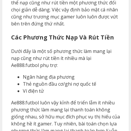
thể nạp cũng như rút tiền một phương thức đối
chọi giản dễ dàng. Việc vậy định bảo mật cá nhân
cũng như trương mục gamer luôn luôn được vứt
bên trên đứng thứ nhất.
Các Phương Thức Nạp Và Rút Tiền
Dưới đấy là một số phương thức làm mang lại
nạp cũng như rút tiền ít nhiều mà lại
Ae888.futbol phụ trợ:
Ngân hàng địa phương
Thẻ nguồn đầu cơ/ghi nợ quốc tế
Ví điện tử
Ae888.futbol luôn vậy kỉnh để triển lẵm ít nhiều
phương thức làm mang lại thanh toán không
giống nhau, sở hữu mục đích phục vụ thị hiếu của
không hề ít gamer. Tuy nhiên, bài toán chọn lựa
phương thức làm mang lại thanh toán hợp lí vẫn