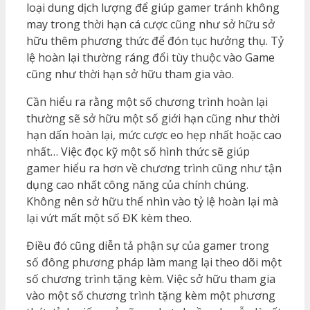
loại dung dịch lượng để giúp gamer tránh không
may trong thời hạn cá cược cũng như sở hữu sở
hữu thêm phương thức để đón tục hưởng thụ. Tỷ
lệ hoàn lại thường ráng đổi tùy thuộc vào Game
cũng như thời hạn sở hữu tham gia vào.
Cần hiểu ra rằng một số chương trình hoàn lại
thường sẽ sở hữu một số giới hạn cũng như thời
hạn dấn hoàn lại, mức cược eo hẹp nhất hoặc cao
nhất… Việc đọc kỹ một số hình thức sẽ giúp
gamer hiểu ra hơn về chương trình cũng như tận
dụng cao nhất công năng của chính chúng.
Không nên sở hữu thể nhìn vào tỷ lệ hoàn lại mà
lại vứt mất một số ĐK kèm theo.
Điều đó cũng diễn tả phận sự của gamer trong
số đông phương pháp làm mang lại theo dõi một
số chương trình tặng kèm. Việc sở hữu tham gia
vào một số chương trình tặng kèm một phương