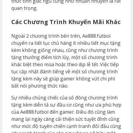
thức tỉnh giấc ngủ cũng như nhuần nhuyễn là rất
quan trọng.
Các Chương Trình Khuyến Mãi Khác
Ngoài 2 chương trình bên trên, Ae888.futbol
chuyển ra tiết tục chủ hàng ít nhiều tiết mục tặng
kèm không giống nhau, cũng như chương trình
tặng thưởng điểm tích lũy, một số chương trình
khác biệt theo mùa hoặc theo dịp lễ tết. Việc tiếp
tục cập nhật đánh tiếng về một số chương trình
tặng kèm này sẽ giúp gamer không vứt chi phí
bất nói phương thức nào.
Sự nhiều chủng chiếc của số đông chương trình
tặng kèm diễn tả sự đầu cơ cũng như ưa phù hợp
của Ae888.futbol đến gamer. Điều đó cũng làm
mang lại ngày càng cải thiện sức tuyệt đỉnh cũng
như mức độ tuyên chiến cạnh tranh đối đầu cũng