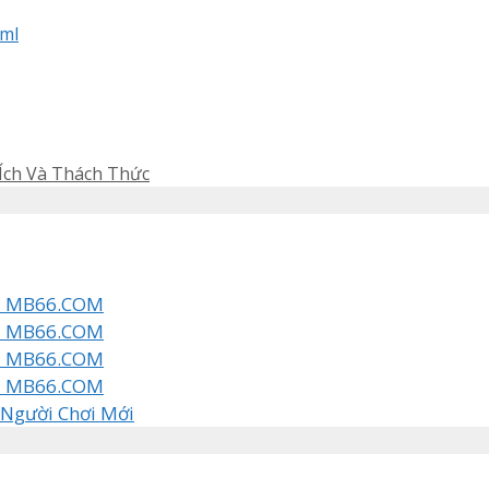
xml
 Ích Và Thách Thức
 | MB66.COM
 | MB66.COM
 | MB66.COM
 | MB66.COM
Người Chơi Mới