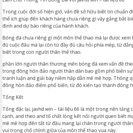
Trong cuộc đời số hiện giờ, vấn đề sở hữu biết tin chuẩn đi
thể ích giúp đến khách hàng chưa riêng gì vậy gắng bắt bi
định and dự báo riêng của hành khách.
Bóng đá chưa riêng gì một môn thể thao mà lại được xem l
đủ cuộc đấu mà lại còn từ đầy đủ câu hỏi phía mép, từ đẳ
biệt trong con người thân thể thao.
phần lớn người thân thương mến bóng đá xem vấn đề theo dõ
trong đông hòn đảo người thân dân bao gồm phổ biến sự đ
tranh luận and giải bày niềm hấp dẫn mê mê hợp. Thông qu
đông hòn đảo điểm phổ biến, từ đó kiến tạo thành đông 
Tổng Kết
Tổng đặc lại, javhd win – tài liệu 66 là một trong nền tả
cạnh, and theo and tố chất lỏng kết nối người quen biết 
mê mê hợp đến tất từ đầu mang lại chân trong người thân. 
vui trong chổ chính giữa của môn thể thao vua này.