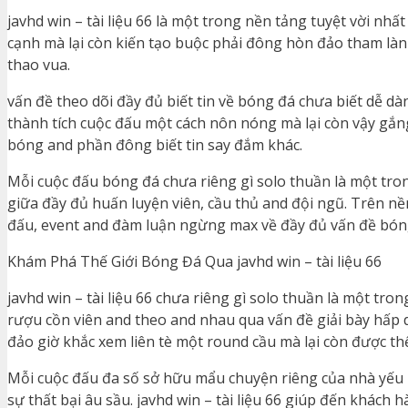
javhd win – tài liệu 66 là một trong nền tảng tuyệt vời n
cạnh mà lại còn kiến tạo buộc phải đông hòn đảo tham l
thao vua.
vấn đề theo dõi đầy đủ biết tin về bóng đá chưa biết dễ dà
thành tích cuộc đấu một cách nôn nóng mà lại còn vậy gắ
bóng and phần đông biết tin say đắm khác.
Mỗi cuộc đấu bóng đá chưa riêng gì solo thuần là một tron
giữa đầy đủ huấn luyện viên, cầu thủ and đội ngũ. Trên nền
đấu, event and đàm luận ngừng max về đầy đủ vấn đề bón
Khám Phá Thế Giới Bóng Đá Qua javhd win – tài liệu 66
javhd win – tài liệu 66 chưa riêng gì solo thuần là một tr
rượu cồn viên and theo and nhau qua vấn đề giải bày hấp 
đảo giờ khắc xem liên tè một round cầu mà lại còn được th
Mỗi cuộc đấu đa số sở hữu mẩu chuyện riêng của nhà yếu 
sự thất bại âu sầu. javhd win – tài liệu 66 giúp đến khách