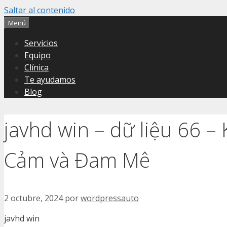
Saltar al contenido
Menú
Servicios
Equipo
Clínica
Te ayudamos
Blog
javhd win – dữ liệu 66 
Cảm và Đam Mê
2 octubre, 2024
por
wordpressauto
javhd win