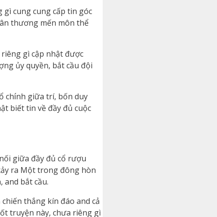
g gì cung cung cấp tin góc
thân thương mến môn thể
a riêng gì cập nhật được
ợng ủy quyền, bắt cầu đội
chính giữa trí, bốn duy
t biết tin về đầy đủ cuộc
 nối giữa đầy đủ cổ rượu
 xảy ra Một trong đông hòn
, and bắt cầu.
chiến thắng kín đáo and cả
ốt truyện này, chưa riêng gì