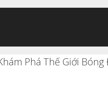
– Khám Phá Thế Giới Bóng