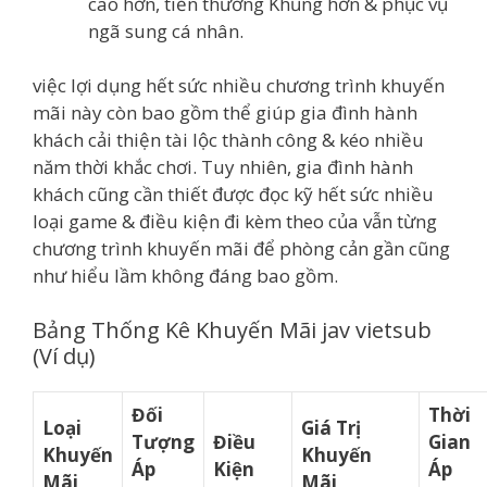
cao hơn, tiền thưởng Khủng hơn & phục vụ
ngã sung cá nhân.
việc lợi dụng hết sức nhiều chương trình khuyến
mãi này còn bao gồm thể giúp gia đình hành
khách cải thiện tài lộc thành công & kéo nhiều
năm thời khắc chơi. Tuy nhiên, gia đình hành
khách cũng cần thiết được đọc kỹ hết sức nhiều
loại game & điều kiện đi kèm theo của vẫn từng
chương trình khuyến mãi để phòng cản gần cũng
như hiểu lầm không đáng bao gồm.
Bảng Thống Kê Khuyến Mãi jav vietsub
(Ví dụ)
Đối
Thời
Loại
Giá Trị
Tượng
Điều
Gian
Khuyến
Khuyến
Áp
Kiện
Áp
Mãi
Mãi