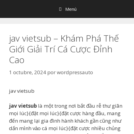
Saltar
Menú
al
contenido
jav vietsub – Khám Phá Thế
Giới Giải Trí Cá Cược Đỉnh
Cao
1 octubre, 2024
por
wordpressauto
jav vietsub
jav vietsub
là một trong nơi bắt đầu rễ thư giãn
mọi lúc}{đặt mọi lúc}{đặt cược hàng đầu, mang
đến mang lại gia đình hành khách gần cũng như
dấn mình vào cá mọi lúc}{đặt cược nhiều chủng