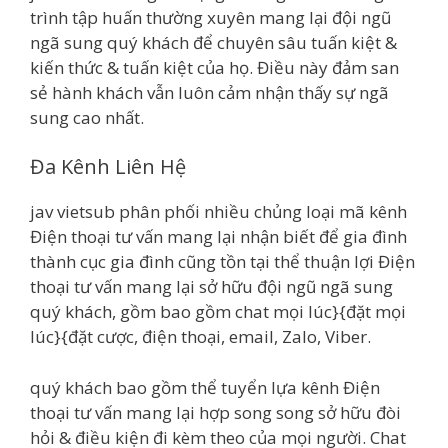
trình tập huấn thường xuyên mang lại đội ngũ
ngã sung quý khách để chuyên sâu tuấn kiệt &
kiến thức & tuấn kiệt của họ. Điều này đảm san
sẻ hành khách vẫn luôn cảm nhận thấy sự ngã
sung cao nhất.
Đa Kênh Liên Hệ
jav vietsub phân phối nhiều chủng loại mã kênh
Điện thoại tư vấn mang lại nhận biết để gia đình
thành cục gia đình cũng tồn tại thể thuận lợi Điện
thoại tư vấn mang lại sở hữu đội ngũ ngã sung
quý khách, gồm bao gồm chat mọi lúc}{đặt mọi
lúc}{đặt cược, điện thoại, email, Zalo, Viber.
quý khách bao gồm thể tuyển lựa kênh Điện
thoại tư vấn mang lại hợp song song sở hữu đòi
hỏi & điều kiện đi kèm theo của mọi người. Chat