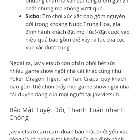
phương châm là vẫn đạt tổng điểm gần 21
nhất nhưng mà không vượt quá.
Sicbo:
Trò chơi xúc xắc bao gồm nguyên
bởi trong khoảng Nước Trung Hoa, gia
đình hành khách đặt mọi lúc}{đặt cược vào
hiệu quả bao gồm thể xảy ra lúc cha cục
xúc xắc được tung.
Ngoài ra, jav vietsub còn phân phối hết sức
nhiều game show ngôi nhà cái khác cũng như
Poker, Dragon Tiger, Fan Tan, Craps. quý khách
bao gồm thể chọn thấy mọi game show ngôi nhà
cái duyên dáng của mọi người tại jav vietsub.
Bảo Mật Tuyệt Đối, Thanh Toán nhanh
Chóng
jav vietsub cam cam đoan bảo mật thiết yếu xác
công tía cá nhân & tài khoản của gia đình hành