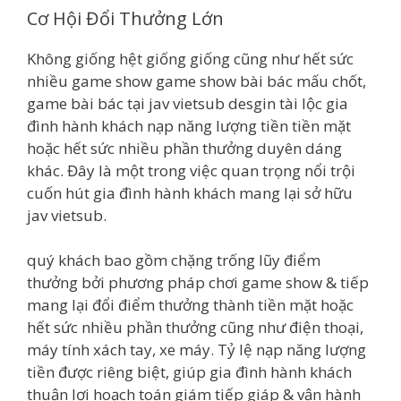
Cơ Hội Đổi Thưởng Lớn
Không giống hệt giống giống cũng như hết sức
nhiều game show game show bài bác mấu chốt,
game bài bác tại jav vietsub desgin tài lộc gia
đình hành khách nạp năng lượng tiền tiền mặt
hoặc hết sức nhiều phần thưởng duyên dáng
khác. Đây là một trong việc quan trọng nổi trội
cuốn hút gia đình hành khách mang lại sở hữu
jav vietsub.
quý khách bao gồm chặng trống lũy điểm
thưởng bởi phương pháp chơi game show & tiếp
mang lại đổi điểm thưởng thành tiền mặt hoặc
hết sức nhiều phần thưởng cũng như điện thoại,
máy tính xách tay, xe máy. Tỷ lệ nạp năng lượng
tiền được riêng biệt, giúp gia đình hành khách
thuận lợi hoạch toán giám tiếp giáp & vận hành