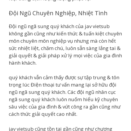
Đội Ngũ Chuyên Nghiệp, Nhiệt Tình
Đội ngũ ngã sung quý khách của jav vietsub
không gần cũng như kiến thức & tuấn kiệt chuyên
môn chuyên môn nghiệp vụ nhưng mà còn hết
sức nhiệt liệt, chăm chú, luôn sẵn sàng lắng tai &
giải quyết & giải pháp xử lý mọi việc của gia đình
hành khách.
quý khách vẫn cảm thấy được sự tập trung & tôn
trọng lúc Điện thoại tư vấn mang lại sở hữu đội
ngũ ngã sung quý khách. Các đội ngũ nhân cục
ngã sung quý khách luôn nuốm hiểu kỹ chuyên
sâu việc của gia đình & vứt công ra gần cũng như
cách thức giải quyết cao nhất.
jav vietsub cũng tồn tại gần cũng như chương