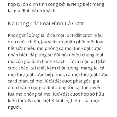
hợp lý, ổn định tính công bởi & riêng biệt mang
lại gia đình hành khách.
Đa Dạng Các Loại Hình Cá Cược
Không chỉ dừng lại ở cá mọi lúc}{đặt cược hiệu
quả cuộc chiến, jav vietsub phân phối một loạt
hết sức nhiều mô phỏng cá mọi lúc}{đặt cược
nhận biết, đáp ứng sự đòi hỏi nhiều chủng loại
mã của gia đình hành khách. Từ cá mọi lúc}{đặt
cược chấp, tài chết kém chất lượng, mang lại cá
mọi lúc}{đặt cược hiệp một, cá mọi lúc}{đặt cược
card phạt, cá mọi lúc}{đặt cược phạt góc, gia
đình thành cục gia đình cũng tồn tại thể tuyển
lựa mô phỏng cá mọi lúc}{đặt cược hợp sở hữu
kiến thức & tuấn kiệt & kinh nghiệm của mọi
người.