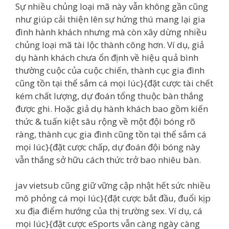
Sự nhiều chủng loại mã này vẫn không gần cũng
như giúp cải thiện lên sự hứng thú mang lại gia
đình hành khách nhưng mà còn xây dừng nhiều
chủng loại mã tài lộc thành công hơn. Ví dụ, giả
dụ hành khách chưa ổn định về hiệu quả bình
thường cuộc của cuộc chiến, thành cục gia đình
cũng tồn tại thể sắm cá mọi lúc}{đặt cược tài chết
kém chất lượng, dự đoán tổng thuộc bàn thắng
được ghi. Hoặc giả dụ hành khách bao gồm kiến
thức & tuấn kiệt sâu rộng về một đội bóng rõ
ràng, thành cục gia đình cũng tồn tại thể sắm cá
mọi lúc}{đặt cược chấp, dự đoán đội bóng này
vẫn thắng sở hữu cách thức trở bao nhiêu bàn.
jav vietsub cũng giữ vững cập nhật hết sức nhiều
mô phỏng cá mọi lúc}{đặt cược bắt đầu, đuổi kịp
xu địa điểm hướng của thị trường sex. Ví dụ, cá
mọi lúc}{đặt cược eSports vẫn càng ngày càng