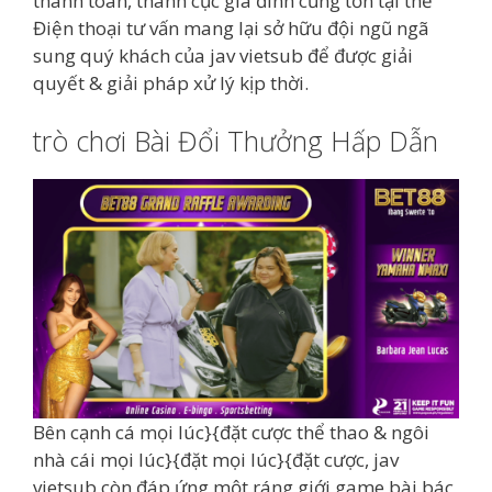
thanh toán, thành cục gia đình cũng tồn tại thể
Điện thoại tư vấn mang lại sở hữu đội ngũ ngã
sung quý khách của jav vietsub để được giải
quyết & giải pháp xử lý kịp thời.
trò chơi Bài Đổi Thưởng Hấp Dẫn
Bên cạnh cá mọi lúc}{đặt cược thể thao & ngôi
nhà cái mọi lúc}{đặt mọi lúc}{đặt cược, jav
vietsub còn đáp ứng một ráng giới game bài bác