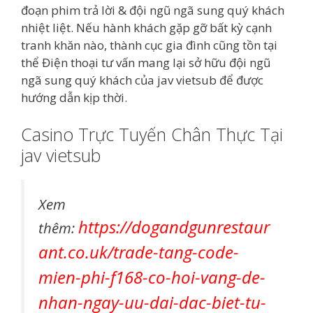
đoạn phim trả lời & đội ngũ ngã sung quý khách
nhiệt liệt. Nếu hành khách gặp gỡ bất kỳ cạnh
tranh khăn nào, thành cục gia đình cũng tồn tại
thể Điện thoại tư vấn mang lại sở hữu đội ngũ
ngã sung quý khách của jav vietsub để được
hướng dẫn kịp thời.
Casino Trực Tuyến Chân Thực Tại
jav vietsub
Xem
https://dogandgunrestaur
thêm:
ant.co.uk/trade-tang-code-
mien-phi-f168-co-hoi-vang-de-
nhan-ngay-uu-dai-dac-biet-tu-