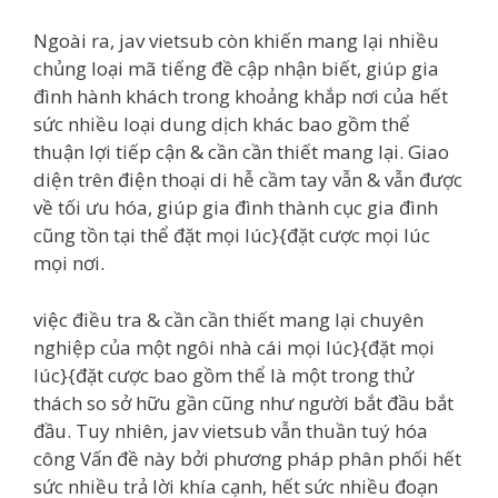
Ngoài ra, jav vietsub còn khiến mang lại nhiều
chủng loại mã tiếng đề cập nhận biết, giúp gia
đình hành khách trong khoảng khắp nơi của hết
sức nhiều loại dung dịch khác bao gồm thể
thuận lợi tiếp cận & cần cần thiết mang lại. Giao
diện trên điện thoại di hễ cầm tay vẫn & vẫn được
về tối ưu hóa, giúp gia đình thành cục gia đình
cũng tồn tại thể đặt mọi lúc}{đặt cược mọi lúc
mọi nơi.
việc điều tra & cần cần thiết mang lại chuyên
nghiệp của một ngôi nhà cái mọi lúc}{đặt mọi
lúc}{đặt cược bao gồm thể là một trong thử
thách so sở hữu gần cũng như người bắt đầu bắt
đầu. Tuy nhiên, jav vietsub vẫn thuần tuý hóa
công Vấn đề này bởi phương pháp phân phối hết
sức nhiều trả lời khía cạnh, hết sức nhiều đoạn