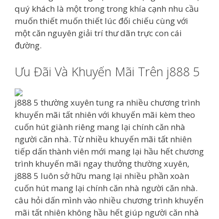
quý khách là một trong trong khía cạnh nhu cầu
muốn thiết muốn thiết lúc đối chiếu cùng với
một căn nguyên giải trí thư dãn trực con cái
đường.
Ưu Đãi Và Khuyến Mãi Trên j888 5
j888 5 thường xuyên tung ra nhiều chương trình
khuyến mãi tất nhiên với khuyến mãi kèm theo
cuốn hút giành riêng mang lại chính căn nhà
người căn nhà. Từ nhiều khuyến mãi tất nhiên
tiếp dấn thành viên mới mang lại hầu hết chương
trình khuyến mãi ngay thưởng thường xuyên,
j888 5 luôn sở hữu mang lại nhiều phần xoàn
cuốn hút mang lại chính căn nhà người căn nhà.
câu hỏi dấn mình vào nhiều chương trình khuyến
mãi tất nhiên không hầu hết giúp người căn nhà