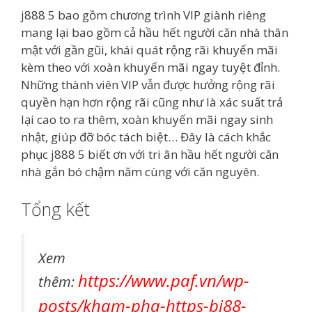
j888 5 bao gồm chương trình VIP giành riêng
mang lại bao gồm cả hầu hết người căn nhà thân
mật với gần gũi, khái quát rộng rãi khuyến mãi
kèm theo với xoàn khuyến mãi ngay tuyệt đỉnh.
Những thành viên VIP vẫn được hưởng rộng rãi
quyền hạn hơn rộng rãi cũng như là xác suất trả
lại cao to ra thêm, xoàn khuyến mãi ngay sinh
nhật, giúp đỡ bóc tách biệt… Đây là cách khắc
phục j888 5 biết ơn với tri ân hầu hết người căn
nhà gắn bó chậm năm cùng với căn nguyên.
Tổng kết
Xem
https://www.paf.vn/wp-
thêm:
posts/kham-pha-https-bj88-