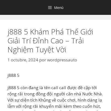
Saltar
Menú
al
contenido
j888 5 Khám Phá Thế Giới
Giải Trí Đỉnh Cao – Trải
Nghiệm Tuyệt Vời
1 octubre, 2024
por
wordpressauto
j888 5
j888 5 còn đang là tên call call được đề cập tới
rộng rãi trong đồng đội người căn nhà Nước Nhà.
Với sự diện tích Khủng về cuộc chơi, hình dáng lạ
lẫm với rộng rãi khuyến mãi kèm theo cuốn hút,