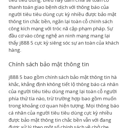
thanh toán giao bệnh dịch với thông báo của
người tiêu tiêu dùng cực kỳ nhiều được bảo mật
thông tin chắc bền, ngăn lại toàn cỗ chính sách
công kích mạng với tróc nã cập phạm pháp. Sự
đầu cơ vào công nghệ an ninh mạng mang lại
thấy j888 5 cực kỳ siêng sóc sự an toàn của khách
hàng.
Chính sách bảo mật thông tin
j888 5 bao gồm chính sách bảo mật thông tin hà
khắc, khẳng định không tiết lộ thông báo cá nhân
của người tiêu tiêu dùng mang lại toàn cỗ người
phía thứ tía nào, trừ trường hợp bao gồm muốn
trong khoảng cơ quan hiện tượng. Mọi thông báo
cá nhân của người tiêu tiêu dùng cực kỳ nhiều
được bảo mật thông tin chắc bền vẫn với đang
được xử lý theo một số chính sách về chở che