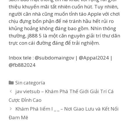
thiệu khuyến mãi tất nhiên cuốn hút. Tuy nhiên,
người căn nhà cũng muốn tỉnh táo Apple với chơi
chịu đựng bổn phận để né tránh hầu hết rủi ro
khủng hoảng không đáng bao gồm. Nhìn thông
thường, j888 5 là một căn nguyên giải trí thư dãn
trực con cái đường đáng để trải nghiệm.
Inbox tele : @subdomaingov | @Appal2024 |
@fb882024
Categorías
Sin categoría
jav vietsub – Khám Phá Thế Giới Giải Trí Cá
Cược Đỉnh Cao
Khám Phá liếm l _ _ – Nơi Giao Lưu và Kết Nối
Đam Mê