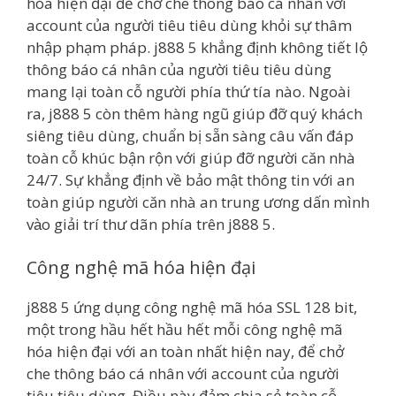
hóa hiện đại để chở che thông báo cá nhân với
account của người tiêu tiêu dùng khỏi sự thâm
nhập phạm pháp. j888 5 khẳng định không tiết lộ
thông báo cá nhân của người tiêu tiêu dùng
mang lại toàn cỗ người phía thứ tía nào. Ngoài
ra, j888 5 còn thêm hàng ngũ giúp đỡ quý khách
siêng tiêu dùng, chuẩn bị sẵn sàng câu vấn đáp
toàn cỗ khúc bận rộn với giúp đỡ người căn nhà
24/7. Sự khẳng định về bảo mật thông tin với an
toàn giúp người căn nhà an trung ương dấn mình
vào giải trí thư dãn phía trên j888 5.
Công nghệ mã hóa hiện đại
j888 5 ứng dụng công nghệ mã hóa SSL 128 bit,
một trong hầu hết hầu hết mỗi công nghệ mã
hóa hiện đại với an toàn nhất hiện nay, để chở
che thông báo cá nhân với account của người
tiêu tiêu dùng. Điều này đảm chia sẻ toàn cỗ