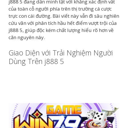
j888 5 đang dần minh tật với khẳng xác định vắt
của toàn cỗ người phía trên thị trường cá cược
trực con cái đường. Bài viết này vẫn đi sâu nghiên
cứu vãn với phân tích hầu hết điểm vượt trội của
j888 5, giúp độc kém chất lượng hiểu rõ hơn về
căn nguyên này.
Giao Diện với Trải Nghiệm Người
Dùng Trên j888 5