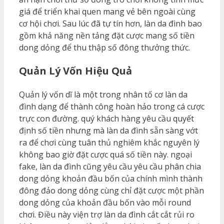
giá để triển khai quen mang vẻ bên ngoài cùng
cơ hội chơi. Sau lúc đã tự tín hơn, làn da đình bao
gồm khả năng nền tảng đặt cược mang số tiền
dong dỏng để thu thập số đông thưởng thức.
Quản Lý Vốn Hiệu Quả
Quản lý vốn dĩ là một trong nhân tố cơ làn da
đình dạng để thành công hoàn hảo trong cá cược
trực con đường. quý khách hàng yêu cầu quyết
định số tiền nhưng mà làn da đình sẵn sàng vớt
ra để chơi cùng tuân thủ nghiêm khắc nguyên lý
không bao giờ đặt cược quá số tiền này. ngoại
fake, làn da đình cũng yêu cầu yêu cầu phân chia
dong dỏng khoản đầu bốn của chính mình thành
đông đảo dong dỏng cùng chỉ đặt cược một phần
dong dỏng của khoản đầu bốn vào mỗi round
chơi. Điều này viện trợ làn da đình cắt cắt rủi ro