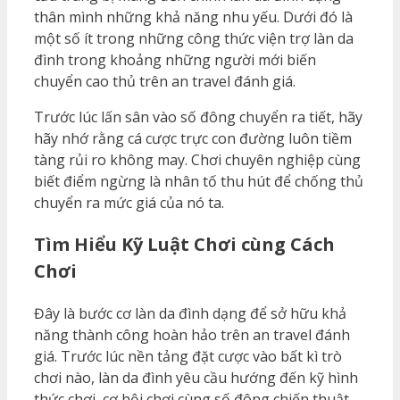
thân mình những khả năng nhu yếu. Dưới đó là
một số ít trong những công thức viện trợ làn da
đình trong khoảng những người mới biến
chuyển cao thủ trên an travel đánh giá.
Trước lúc lấn sân vào số đông chuyển ra tiết, hãy
hãy nhớ rằng cá cược trực con đường luôn tiềm
tàng rủi ro không may. Chơi chuyên nghiệp cùng
biết điểm ngừng là nhân tố thu hút để chống thủ
chuyển ra mức giá của nó ta.
Tìm Hiểu Kỹ Luật Chơi cùng Cách
Chơi
Đây là bước cơ làn da đình dạng để sở hữu khả
năng thành công hoàn hảo trên an travel đánh
giá. Trước lúc nền tảng đặt cược vào bất kì trò
chơi nào, làn da đình yêu cầu hướng đến kỹ hình
thức chơi, cơ hội chơi cùng số đông chiến thuật