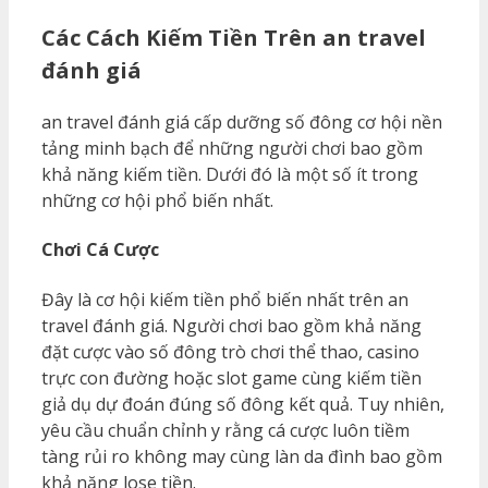
Các Cách Kiếm Tiền Trên an travel
đánh giá
an travel đánh giá cấp dưỡng số đông cơ hội nền
tảng minh bạch để những người chơi bao gồm
khả năng kiếm tiền. Dưới đó là một số ít trong
những cơ hội phổ biến nhất.
Chơi Cá Cược
Đây là cơ hội kiếm tiền phổ biến nhất trên an
travel đánh giá. Người chơi bao gồm khả năng
đặt cược vào số đông trò chơi thể thao, casino
trực con đường hoặc slot game cùng kiếm tiền
giả dụ dự đoán đúng số đông kết quả. Tuy nhiên,
yêu cầu chuẩn chỉnh y rằng cá cược luôn tiềm
tàng rủi ro không may cùng làn da đình bao gồm
khả năng lose tiền.