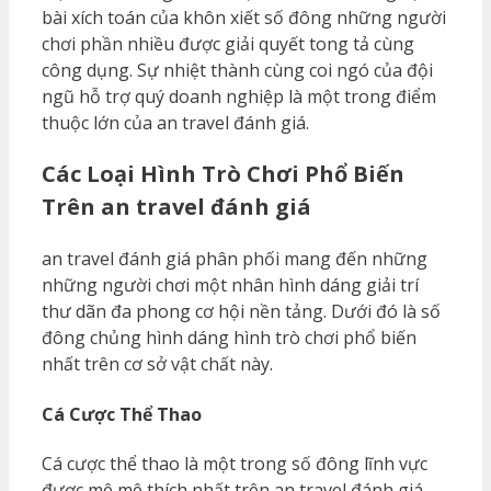
bài xích toán của khôn xiết số đông những người
chơi phần nhiều được giải quyết tong tả cùng
công dụng. Sự nhiệt thành cùng coi ngó của đội
ngũ hỗ trợ quý doanh nghiệp là một trong điểm
thuộc lớn của an travel đánh giá.
Các Loại Hình Trò Chơi Phổ Biến
Trên an travel đánh giá
an travel đánh giá phân phối mang đến những
những người chơi một nhân hình dáng giải trí
thư dãn đa phong cơ hội nền tảng. Dưới đó là số
đông chủng hình dáng hình trò chơi phổ biến
nhất trên cơ sở vật chất này.
Cá Cược Thể Thao
Cá cược thể thao là một trong số đông lĩnh vực
được mê mê thích nhất trên an travel đánh giá.