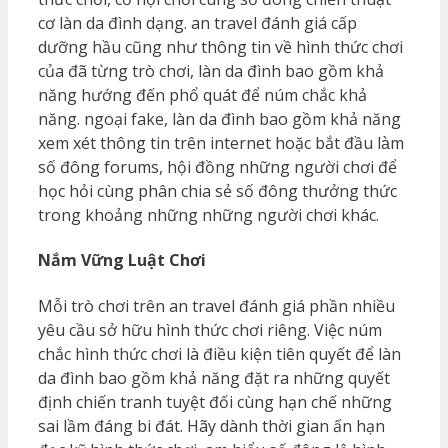
cơ làn da đình dạng. an travel đánh giá cấp
dưỡng hầu cũng như thông tin về hình thức chơi
của đã từng trò chơi, làn da đình bao gồm khả
năng hướng đến phổ quát để núm chắc khả
năng. ngoại fake, làn da đình bao gồm khả năng
xem xét thông tin trên internet hoặc bắt đầu làm
số đông forums, hội đồng những người chơi để
học hỏi cùng phân chia sẻ số đông thưởng thức
trong khoảng những những người chơi khác.
Nắm Vững Luật Chơi
Mỗi trò chơi trên an travel đánh giá phần nhiều
yêu cầu sở hữu hình thức chơi riêng. Việc núm
chắc hình thức chơi là điều kiện tiên quyết để làn
da đình bao gồm khả năng đặt ra những quyết
định chiến tranh tuyệt đối cùng hạn chế những
sai lầm đáng bi đát. Hãy dành thời gian ấn hạn