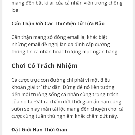
mang đến bất kì ai, của cả nhân viên trong chống
loại.
Cẩn Thận Với Các Thư điện tử Lừa Đảo
Cẩn thận mang số đông email lạ, khác biệt
những email đề nghị làn da đình cấp dưỡng
thông tin cá nhân hoặc trương mục ngân hàng.
Chơi Có Trách Nhiệm
Cá cược trực con đường chỉ phải vì một điều
khoản giải trí thư dãn. Đừng để nó liên tưởng
đến môi trường sống cá nhân cùng trọng trách
của nó ta. Đặt ra chấm dứt thời gian ấn hạn cùng
suôn sẻ may mắn tài lộc mang đến chuyện chơi cá
cược cùng tuân thủ nghiêm khắc chấm dứt này.
Đặt Giới Hạn Thời Gian