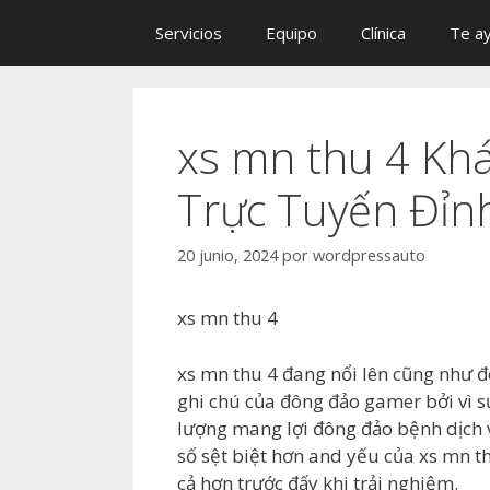
Saltar
Servicios
Equipo
Clínica
Te a
al
contenido
xs mn thu 4 Kh
Trực Tuyến Đỉn
20 junio, 2024
por
wordpressauto
xs mn thu 4
xs mn thu 4 đang nổi lên cũng như đ
ghi chú của đông đảo gamer bởi vì s
lượng mang lợi đông đảo bệnh dịch v
số sệt biệt hơn and yếu của xs mn 
cả hơn trước đấy khi trải nghiệm.