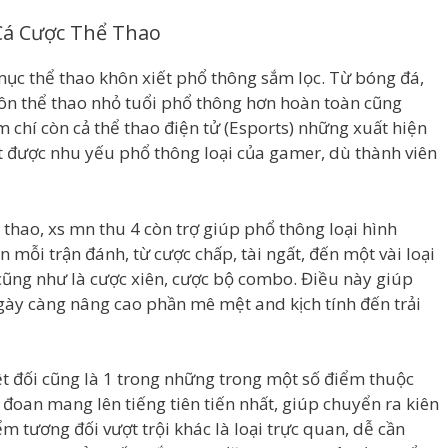
Cá Cược Thể Thao
ục thể thao khôn xiết phổ thông sắm lọc. Từ bóng đá,
ôn thể thao nhỏ tuổi phổ thông hơn hoàn toàn cũng
 chí còn cả thể thao điện tử (Esports) những xuất hiện
ết được nhu yếu phổ thông loại của gamer, dù thành viên
thao, xs mn thu 4 còn trợ giúp phổ thông loại hình
 mỗi trận đánh, từ cược chấp, tài ngất, đến một vài loại
cũng như là cược xiên, cược bộ combo. Điều này giúp
ày càng nâng cao phần mê mệt and kịch tính đến trải
yệt đối cũng là 1 trong những trong một số điểm thuộc
oan mang lên tiếng tiên tiến nhất, giúp chuyển ra kiên
ểm tương đối vượt trội khác là loại trực quan, dễ cần