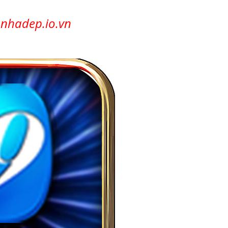
nnhadep.io.vn