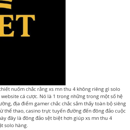
 thiết nuốm chắc rằng xs mn thu 4 không riêng gì solo
 website cá cược. Nó là 1 trong những trong một số hệ
đường, địa điểm gamer chắc chắc sắm thấy toàn bộ siêng
từ thể thao, casino trực tuyến đường đến đông đảo cuộc
này đây là đông đảo sệt biệt hơn giúp xs mn thu 4
t solo hàng.