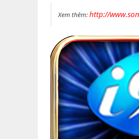
http://www.so
Xem thêm: