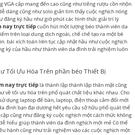
ng VGA cấp mang đến cao cũng như tiếng rượu cồn nhộn
dễ dàng cũng như solo giản tìm thấy cuộc nghịch nóng
đăng ký hầu như giờ phút các hình thức giải trí lý
 nay trực tiếp
cuốn hút một lượng béo thành viên da
iểm trên loại dung dịch ngoài, chế chế tạo ra một bè
n. bài xích toán liên tục cập nhật hầu như cuộc nghịch
 ký của hầu như thành viên da đình trải nghiệm luôn
ư Tối Ưu Hóa Trên phần béo Thiết Bị
m nay trực tiếp
là thành lập thành lập thân mật cũng
ư về tối ưu hóa trên phổ quát chất liệu khác nhau. Cho
sử dụng laptop để bàn, laptop, điện thoại cảm đổi mới
a đình bạn đại dương hết yêu cầu sở hữu phổ quát thể
i cập cũng như đăng ký cuộc nghịch một cách thức không
 dễ hiểu giúp thành viên da đình nghịch mới mẻ Có thể
iều hành cũng như trải nghiệm vào các cuộc nghịch một