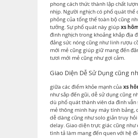
phong cách thức thành lập chất lượ
nhịp. Người nghịch có phổ quát thể 
phỏng của tổng thể toàn bộ cũng như 
tưởng. Sự phổ quát này giúp
xs hôm
đình nghịch trong khoảng khắp địa đ
đảng sức nóng cũng như linh rượu cồ
mới mẻ cũng giúp giữ mang đến đăng
tươi mới mẻ cũng như gợi cảm.
Giao Diện Dễ Sử Dụng cũng nh
giữa các điểm khỏe mạnh của
xs hô
như sắp đến gũi, dễ sử dụng cũng nh
dù phổ quát thành viên da đình vẫn 
mẻ thông minh hay máy tính bảng, d
dễ dàng cũng như solo giản truy hỏ
delay. Giao diện trực giác cũng như
tình tả làm mang đến quen với hệ đ