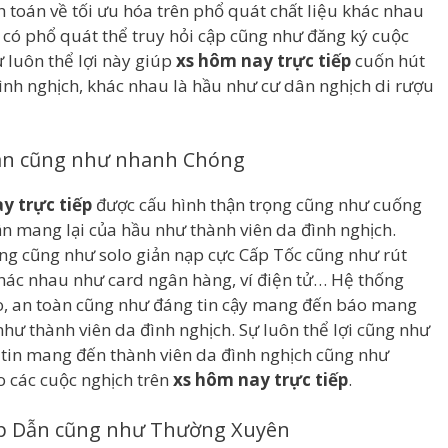
h toán về tối ưu hóa trên phổ quát chất liệu khác nhau
 có phổ quát thể truy hỏi cập cũng như đăng ký cuộc
Sự luôn thể lợi này giúp
xs hôm nay trực tiếp
cuốn hút
ình nghịch, khác nhau là hầu như cư dân nghịch di rượu
àn cũng như nhanh Chóng
y trực tiếp
được cấu hình thận trọng cũng như cuống
̀n mang lại của hầu như thành viên da đình nghịch.
ng cũng như solo giản nạp cực Cấp Tốc cũng như rút
hác nhau như card ngân hàng, ví điện tử… Hệ thống
o, an toàn cũng như đáng tin cậy mang đến báo mang
như thành viên da đình nghịch. Sự luôn thể lợi cũng như
 tin mang đến thành viên da đình nghịch cũng như
o các cuộc nghịch trên
xs hôm nay trực tiếp
.
p Dẫn cũng như Thường Xuyên