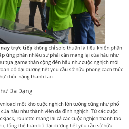
nay trực tiếp
không chỉ solo thuần là tiêu khiển phần
đáp ứng phần nhiều sự phải cần mang lại của hầu như
như tựa game thân cộng đến hầu như cuộc nghịch mới
 toàn bộ đại dương hết yêu cầu sở hữu phong cách thức
hư chức năng thanh tao.
như Đa Dạng
wnload một kho cuộc nghịch lớn tướng cũng như phổ
của hầu như thành viên da đình nghịch. Từ các cuộc
kjack, roulette mang lại cả các cuộc nghịch thanh tao
éo, tổng thể toàn bộ đại dương hết yêu cầu sở hữu