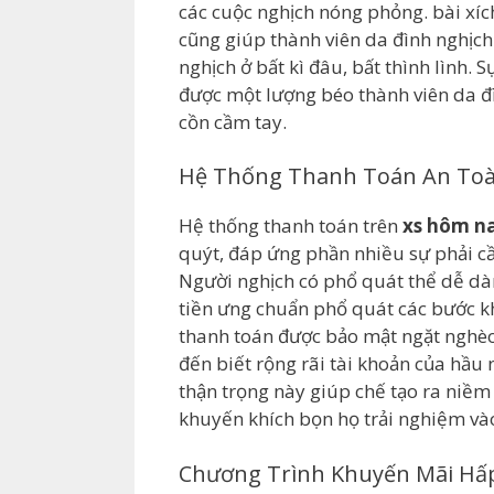
các cuộc nghịch nóng phỏng. bài xíc
cũng giúp thành viên da đình nghịch
nghịch ở bất kì đâu, bất thình lình. 
được một lượng béo thành viên da đ
cồn cầm tay.
Hệ Thống Thanh Toán An To
Hệ thống thanh toán trên
xs hôm na
quýt, đáp ứng phần nhiều sự phải câ
Người nghịch có phổ quát thể dễ dà
tiền ưng chuẩn phổ quát các bước k
thanh toán được bảo mật ngặt nghè
đến biết rộng rãi tài khoản của hầu 
thận trọng này giúp chế tạo ra niềm
khuyến khích bọn họ trải nghiệm và
Chương Trình Khuyến Mãi Hấ