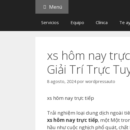
Saltar
Menú
al
contenido
Servicios
Equipo
Clínica
Te a
xs hôm nay trực
Giải Trí Trực T
8 agosto, 2024
por
wordpressauto
xs hôm nay trực tiếp
Trải nghiệm loại dung dịch ngoài t
xs hôm nay trực tiếp
, một Một tro
hầu như cuộc nghịch phổ quát, chất l