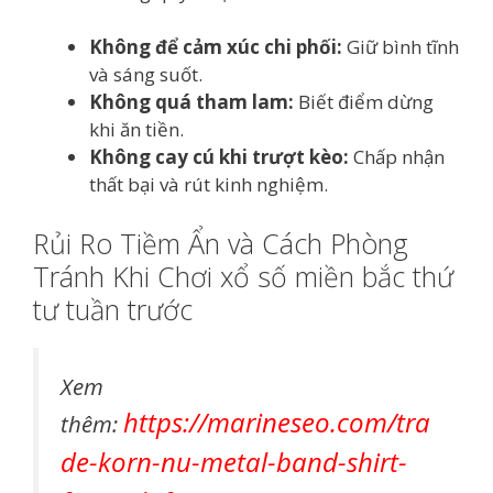
Không để cảm xúc chi phối:
Giữ bình tĩnh
và sáng suốt.
Không quá tham lam:
Biết điểm dừng
khi ăn tiền.
Không cay cú khi trượt kèo:
Chấp nhận
thất bại và rút kinh nghiệm.
Rủi Ro Tiềm Ẩn và Cách Phòng
Tránh Khi Chơi xổ số miền bắc thứ
tư tuần trước
Xem
https://marineseo.com/tra
thêm:
de-korn-nu-metal-band-shirt-