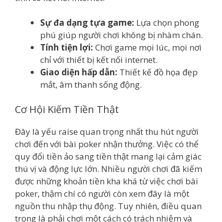
Sự đa dạng tựa game:
Lựa chọn phong
phú giúp người chơi không bị nhàm chán.
Tính tiện lợi:
Chơi game mọi lúc, mọi nơi
chỉ với thiết bị kết nối internet.
Giao diện hấp dẫn:
Thiết kế đồ họa đẹp
mắt, âm thanh sống động.
Cơ Hội Kiếm Tiền Thật
Đây là yếu raise quan trọng nhất thu hút người
chơi đến với bài poker nhận thưởng. Việc có thể
quy đổi tiền ảo sang tiền thật mang lại cảm giác
thú vị và động lực lớn. Nhiều người chơi đã kiếm
được những khoản tiền kha khá từ việc chơi bài
poker, thậm chí có người còn xem đây là một
nguồn thu nhập thụ động. Tuy nhiên, điều quan
trọng là phải chơi một cách có trách nhiệm và