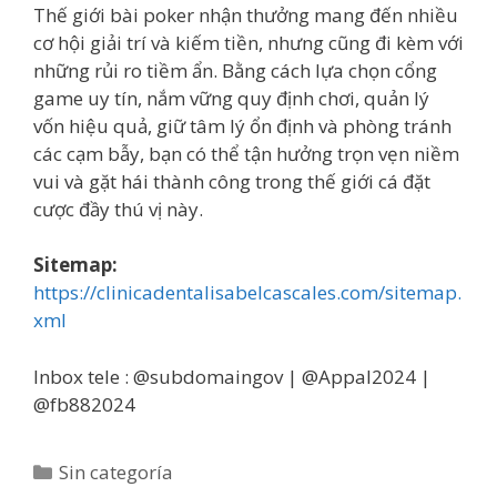
Thế giới bài poker nhận thưởng mang đến nhiều
cơ hội giải trí và kiếm tiền, nhưng cũng đi kèm với
những rủi ro tiềm ẩn. Bằng cách lựa chọn cổng
game uy tín, nắm vững quy định chơi, quản lý
vốn hiệu quả, giữ tâm lý ổn định và phòng tránh
các cạm bẫy, bạn có thể tận hưởng trọn vẹn niềm
vui và gặt hái thành công trong thế giới cá đặt
cược đầy thú vị này.
Sitemap:
https://clinicadentalisabelcascales.com/sitemap.
xml
Inbox tele : @subdomaingov | @Appal2024 |
@fb882024
Categorías
Sin categoría