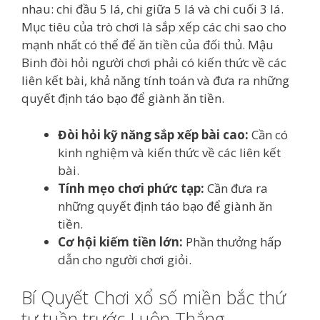
nhau: chi đầu 5 lá, chi giữa 5 lá và chi cuối 3 lá.
Mục tiêu của trò chơi là sắp xếp các chi sao cho
mạnh nhất có thể để ăn tiền của đối thủ. Mậu
Binh đòi hỏi người chơi phải có kiến thức về các
liên kết bài, khả năng tính toán và đưa ra những
quyết định táo bạo để giành ăn tiền.
Đòi hỏi kỹ năng sắp xếp bài cao:
Cần có
kinh nghiệm và kiến thức về các liên kết
bài.
Tính mẹo chơi phức tạp:
Cần đưa ra
những quyết định táo bạo để giành ăn
tiền.
Cơ hội kiếm tiền lớn:
Phần thưởng hấp
dẫn cho người chơi giỏi.
Bí Quyết Chơi xổ số miền bắc thứ
tư tuần trước Luôn Thắng