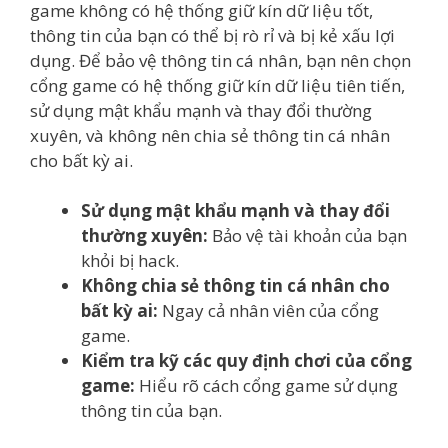
game không có hệ thống giữ kín dữ liệu tốt,
thông tin của bạn có thể bị rò rỉ và bị kẻ xấu lợi
dụng. Để bảo vệ thông tin cá nhân, bạn nên chọn
cổng game có hệ thống giữ kín dữ liệu tiên tiến,
sử dụng mật khẩu mạnh và thay đổi thường
xuyên, và không nên chia sẻ thông tin cá nhân
cho bất kỳ ai.
Sử dụng mật khẩu mạnh và thay đổi
thường xuyên:
Bảo vệ tài khoản của bạn
khỏi bị hack.
Không chia sẻ thông tin cá nhân cho
bất kỳ ai:
Ngay cả nhân viên của cổng
game.
Kiểm tra kỹ các quy định chơi của cổng
game:
Hiểu rõ cách cổng game sử dụng
thông tin của bạn.