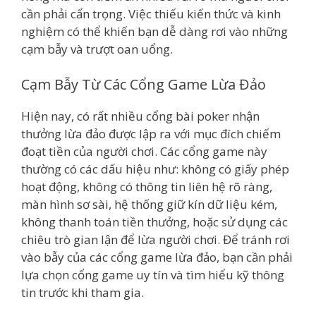
cần phải cẩn trọng. Việc thiếu kiến thức và kinh
nghiệm có thể khiến bạn dễ dàng rơi vào những
cạm bẫy và trượt oan uổng.
Cạm Bẫy Từ Các Cổng Game Lừa Đảo
Hiện nay, có rất nhiều cổng bài poker nhận
thưởng lừa đảo được lập ra với mục đích chiếm
đoạt tiền của người chơi. Các cổng game này
thường có các dấu hiệu như: không có giấy phép
hoạt động, không có thông tin liên hệ rõ ràng,
màn hình sơ sài, hệ thống giữ kín dữ liệu kém,
không thanh toán tiền thưởng, hoặc sử dụng các
chiêu trò gian lận để lừa người chơi. Để tránh rơi
vào bẫy của các cổng game lừa đảo, bạn cần phải
lựa chọn cổng game uy tín và tìm hiểu kỹ thông
tin trước khi tham gia.