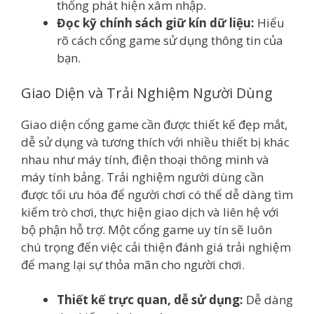
thống phát hiện xâm nhập.
Đọc kỹ chính sách giữ kín dữ liệu:
Hiểu
rõ cách cổng game sử dụng thông tin của
bạn.
Giao Diện và Trải Nghiệm Người Dùng
Giao diện cổng game cần được thiết kế đẹp mắt,
dễ sử dụng và tương thích với nhiều thiết bị khác
nhau như máy tính, điện thoại thông minh và
máy tính bảng. Trải nghiệm người dùng cần
được tối ưu hóa để người chơi có thể dễ dàng tìm
kiếm trò chơi, thực hiện giao dịch và liên hệ với
bộ phận hỗ trợ. Một cổng game uy tín sẽ luôn
chú trọng đến việc cải thiện đánh giá trải nghiệm
để mang lại sự thỏa mãn cho người chơi.
Thiết kế trực quan, dễ sử dụng:
Dễ dàng