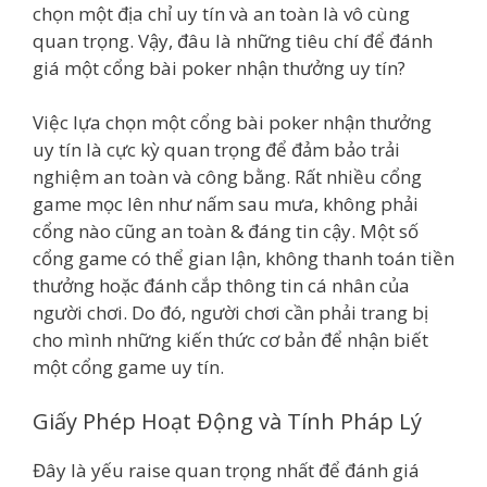
chọn một địa chỉ uy tín và an toàn là vô cùng
quan trọng. Vậy, đâu là những tiêu chí để đánh
giá một cổng bài poker nhận thưởng uy tín?
Việc lựa chọn một cổng bài poker nhận thưởng
uy tín là cực kỳ quan trọng để đảm bảo trải
nghiệm an toàn và công bằng. Rất nhiều cổng
game mọc lên như nấm sau mưa, không phải
cổng nào cũng an toàn & đáng tin cậy. Một số
cổng game có thể gian lận, không thanh toán tiền
thưởng hoặc đánh cắp thông tin cá nhân của
người chơi. Do đó, người chơi cần phải trang bị
cho mình những kiến thức cơ bản để nhận biết
một cổng game uy tín.
Giấy Phép Hoạt Động và Tính Pháp Lý
Đây là yếu raise quan trọng nhất để đánh giá