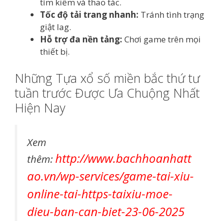
tìm kiếm và thao tác.
Tốc độ tải trang nhanh:
Tránh tình trạng
giật lag.
Hỗ trợ đa nền tảng:
Chơi game trên mọi
thiết bị.
Những Tựa xổ số miền bắc thứ tư
tuần trước Được Ưa Chuộng Nhất
Hiện Nay
Xem
http://www.bachhoanhatt
thêm:
ao.vn/wp-services/game-tai-xiu-
online-tai-https-taixiu-moe-
dieu-ban-can-biet-23-06-2025