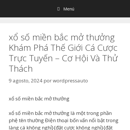
Saltar
Menú
al
contenido
xổ số miền bắc mở thưởng
Khám Phá Thế Giới Cá Cược
Trực Tuyến – Cơ Hội Và Thử
Thách
9 agosto, 2024
por
wordpressauto
xổ số miền bắc mở thưởng
xổ số miền bắc mở thưởng là một trong phần
phệ tên thường Điện thoại bốn vấn nổi bật trong
làng cá không nghỉ}{đặt cược không nghỉ}{đặt