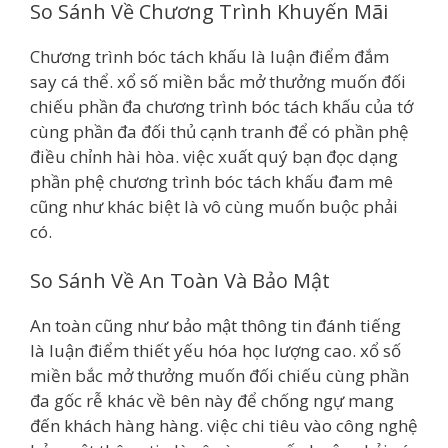
So Sánh Về Chương Trình Khuyến Mãi
Chương trình bóc tách khấu là luận điểm đắm
say cá thể. xổ số miền bắc mở thưởng muốn đối
chiếu phần đa chương trình bóc tách khấu của tớ
cùng phần đa đối thủ cạnh tranh để có phần phệ
điều chỉnh hài hòa. việc xuất quý bạn đọc dạng
phần phệ chương trình bóc tách khấu đam mê
cũng như khác biệt là vô cùng muốn buộc phải
có.
So Sánh Về An Toàn Và Bảo Mật
An toàn cũng như bảo mật thông tin đánh tiếng
là luận điểm thiết yếu hóa học lượng cao. xổ số
miền bắc mở thưởng muốn đối chiếu cùng phần
đa gốc rễ khác về bên này để chống ngự mang
đến khách hàng hàng. việc chi tiêu vào công nghệ