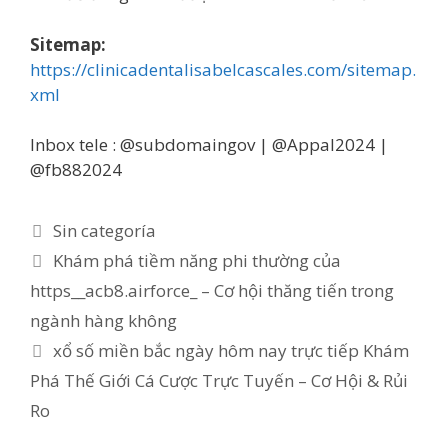
Sitemap:
https://clinicadentalisabelcascales.com/sitemap.
xml
Inbox tele : @subdomaingov | @Appal2024 |
@fb882024
Categorías
Sin categoría
Khám phá tiềm năng phi thường của
https__acb8.airforce_ – Cơ hội thăng tiến trong
ngành hàng không
xổ số miền bắc ngày hôm nay trực tiếp Khám
Phá Thế Giới Cá Cược Trực Tuyến – Cơ Hội & Rủi
Ro