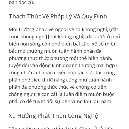
bạn đọc cũ.
Thách Thức Về Pháp Lý Và Quy Định
Môi trường pháp vẻ ngoài về cá không nghỉ}{đặt
cược không nghỉ}{đặt không nghỉ}{đặt cược ở phổ
biến non sông còn phổ biến bất cập. xổ số miền
bắc mở thưởng muốn tuân hành phần đa
phương thức thức phương một thể hiện hành,
tuyệt đối vận động kinh doanh thương mại hợp lí
cũng như rành mạch. việc hợp tác hợp tác cùng
phần phệ siêu thị kĩ năng cũng như tuân hành
phần đa phương thức thức về chống cọ tiền,
chống ngự trẻ con cái là luận điểm muốn buộc
phải có để tuyệt đối sự bền vững lâu lâu năm.
Xu Hướng Phát Triển Công Nghệ
Công nghệ sẽ phát triển thành động tất tả, liên