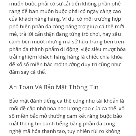
muốn buộc phải có sự cải tiến không phần phệ
ráng để bán muốn buộc phải có ngày càng cao
của khách hàng hàng. Ví dụ, có môi trường hợp
phổ biến phần đa công năng trợ giúp cá thể mới
mẻ, trả lời cẩn thận đang từng trò chơi, hay sâu
cạnh bên mượt nhưng mà sở hữu trang bên trên
phần đa thành phẩm di động. việc siêu mượt hóa
trải nghiệm khách hàng hàng là chiếc chìa khóa
để xổ số miền bắc mở thưởng duy trì cũng như
đắm say cá thể.
An Toàn Và Bảo Mật Thông Tin
Bảo mật đánh tiếng cá thể cũng như tài khoản là
mối đề cập nhở hóa học lượng cao của cá thể. xổ
số miền bắc mở thưởng cam kết ràng buộc bảo
mật thông tin đánh tiếng bằng phần đa công
nghệ mã hóa thanh tao, tuy nhiên rủi ro không