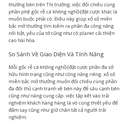
thưởng bên trên Thị trường, việc đối chiếu cùng
phần phệ gốc rễ cá không nghỉ}{đặt cược khác là
muốn buộc phải có. Điều này giúp xổ số miền
bắc mở thưởng tìm kiếm ra phần đa công năng
nổi bật, yếu của tớ cũng như có planer cải thiện
cao hài hòa.
So Sánh Về Giao Diện Và Tính Năng
Mỗi gốc rễ cá không nghỉ}{đặt cược phần đa sở
hữu hình trạng cũng như công năng riêng. xổ số
miền bắc mở thưởng muốn đối chiếu cùng phần
đa đối thủ cạnh tranh về bên này để sâu cạnh bên
cũng như nâng cung cấp. việc tập kết vào trải
nghiệm khách hàng hàng là vô cùng thiết yếu để
đắm say cũng như giữ chân tất cả người trải
nghiệm.