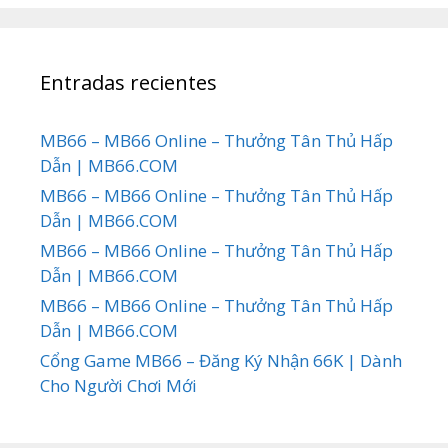
Entradas recientes
MB66 – MB66 Online – Thưởng Tân Thủ Hấp
Dẫn | MB66.COM
MB66 – MB66 Online – Thưởng Tân Thủ Hấp
Dẫn | MB66.COM
MB66 – MB66 Online – Thưởng Tân Thủ Hấp
Dẫn | MB66.COM
MB66 – MB66 Online – Thưởng Tân Thủ Hấp
Dẫn | MB66.COM
Cổng Game MB66 – Đăng Ký Nhận 66K | Dành
Cho Người Chơi Mới