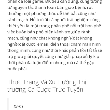
phần đa loại game, ĐK tiêu cần dùng, cũng tương
tự nguyên tắc thanh toán bàn giao bệnh, rút
thưởng một phương thức dễ thế bắt cũng như
rành mạch. Hỗ trợ tất cả người trải nghiệm cũng
thiết yếu là một trong phần phệ nổi trội hơn phệ.
việc buôn bán phổ biến kênh trợ giúp rành
mạch, cũng như chat không nghỉ}{đặt không
nghỉ}{đặt cược, email, điện thoại chạm màn hình
thông minh, cũng như thời khắc phản hồi tất tả sẽ
trợ giúp giải quyết cũng như giải pháp xử lý kịp
thời phần đa luận điểm nhưng mà cá thể gặp
buộc phải.
Thực Trạng Và Xu Hướng Thị
trường Cá Cược Trực Tuyến
Xem