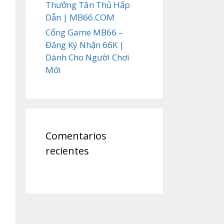
Thưởng Tân Thủ Hấp
Dẫn | MB66.COM
Cổng Game MB66 –
Đăng Ký Nhận 66K |
Dành Cho Người Chơi
Mới
Comentarios
recientes