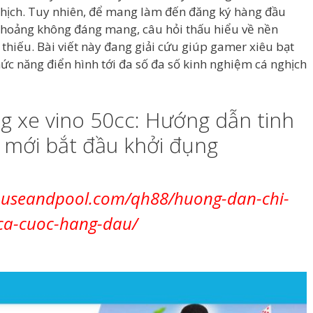
hịch. Tuy nhiên, để mang làm đến đăng ký hàng đầu
 hoảng không đáng mang, câu hỏi thấu hiểu về nền
thiếu. Bài viết này đang giải cứu giúp gamer xiêu bạt
hức năng điển hình tới đa số đa số kinh nghiệm cá nghịch
g xe vino 50cc: Hướng dẫn tinh
 mới bắt đầu khởi đụng
houseandpool.com/qh88/huong-dan-chi-
-ca-cuoc-hang-dau/