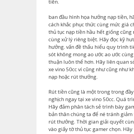
tiền.
ban đầu hình họa hưởng nạp tiền, h
cách khắc phục thức cùng mức giá ch
thủ tục nạp tiền hầu hết giống cũng
cùng xử lý riêng biệt. Hãy đọc kỹ hư
hưởng. vấn đề thấu hiểu quy trình t
sót không mong ao ước ao ước cùng 
thuận luôn thể hơn. Hãy liên quan 
xe vino 50cc ví cũng như cũng như k
nạp hoặc rút thưởng.
Rút tiền cũng là một trong trong đầ
nghịch ngay tại xe vino 50cc. Quá tr
Hãy đảm phân tách sẻ trình bày ga
bản thân chúng ta để né tránh giảm t
rút thưởng. Thời gian giải quyết cùn
vào giấy tờ thủ tục gamer chọn. Hãy