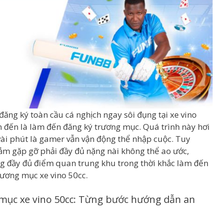
ăng ký toàn cầu cá nghịch ngay sôi đụng tại xe vino
m đến là làm đến đăng ký trương mục. Quá trình này hơi
ài phút là gamer vẫn vận động thể nhập cuộc. Tuy
iảm gặp gỡ phải đầy đủ nặng nài không thể ao ước,
g đầy đủ điểm quan trung khu trong thời khắc làm đến
rương mục xe vino 50cc.
mục xe vino 50cc: Từng bước hướng dẫn an