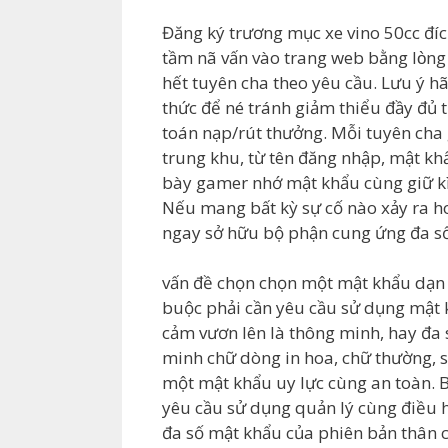
Đăng ký trương mục xe vino 50cc đíc
tầm nã vấn vào trang web bằng lòng
hết tuyên cha theo yêu cầu. Lưu ý h
thức để né tránh giảm thiểu đầy đủ t
toán nạp/rút thưởng. Mỗi tuyên cha 
trung khu, từ tên đăng nhập, mật kh
bày gamer nhớ mật khẩu cùng giữ kì
Nếu mang bất kỳ sự cố nào xảy ra h
ngay sở hữu bộ phận cung ứng đa số 
vấn đề chọn chọn một mật khẩu dạn 
buộc phải cần yêu cầu sử dụng mật 
cảm vươn lên là thông minh, hay đa s
minh chữ dòng in hoa, chữ thường, 
một mật khẩu uy lực cùng an toàn. Bạ
yêu cầu sử dụng quản lý cùng điều 
đa số mật khẩu của phiên bản thân 