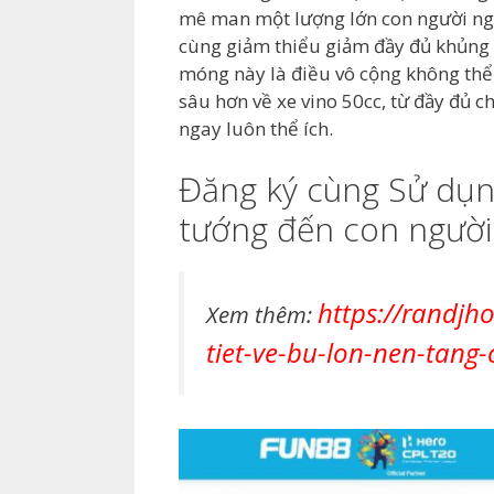
mê man một lượng lớn con người ng
cùng giảm thiểu giảm đầy đủ khủng
móng này là điều vô cộng không thể 
sâu hơn về xe vino 50cc, từ đầy đủ c
ngay luôn thể ích.
Đăng ký cùng Sử dụn
tướng đến con người
https://randj
Xem thêm:
tiet-ve-bu-lon-nen-tang