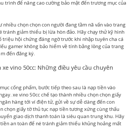
u trình để nâng cao cường bảo mật đến trương mục của
ư nhiều chọn chọn con người đang tầm nã vấn vào trang
é tránh giảm thiểu bị lừa hòn đảo. Hãy chạy thử kỹ hình
triệu hội chứng đáng ngờ trước khi nhập tuyên cha cá
ếu gamer không bảo hiểm về tính bằng lòng của trang
àm đến đăng ký.
 xe vino 50cc: Những điều yêu cầu chuyên
 mục cống phẩm, bước tiếp theo sau là nạp tiền vào
ay. xe vino 50cc chế tạo thành nhiều chọn chọn giấy
ẻ ngân hàng tới ví điện tử, gửi về sự dễ dàng đến con
ọn chọn giấy tờ thủ tục nạp tiền tương xứng cùng thấu
huyển giao dịch thanh toán là siêu quan trung khu. Hãy
p tiền an toàn để né tránh giảm thiểu khủng hoảng mất