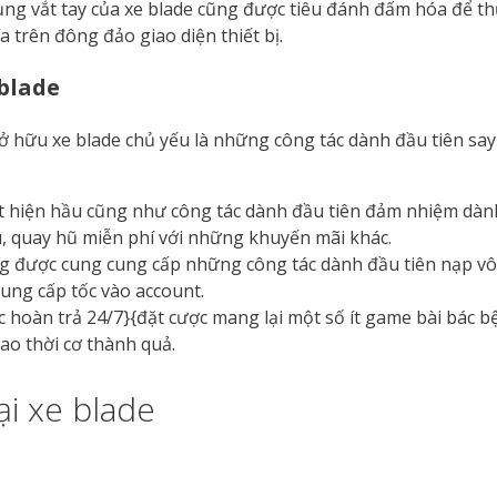
ụng vắt tay của xe blade cũng được tiêu đánh đấm hóa để 
 trên đông đảo giao diện thiết bị.
 blade
ở hữu xe blade chủ yếu là những công tác dành đầu tiên say
 hiện hầu cũng như công tác dành đầu tiên đảm nhiệm dàn
u, quay hũ miễn phí với những khuyến mãi khác.
g được cung cung cấp những công tác dành đầu tiên nạp vô 
cung cấp tốc vào account.
c hoàn trả 24/7}{đặt cược mang lại một số ít game bài bác
cao thời cơ thành quả.
i xe blade