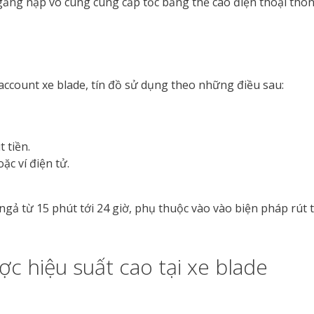
ắng nạp vô cùng cung cấp tốc bằng thẻ cào điện thoại thô
 account xe blade, tín đồ sử dụng theo những điều sau:
 tiền.
ặc ví điện tử.
ngả từ 15 phút tới 24 giờ, phụ thuộc vào vào biện pháp rút t
ợc hiệu suất cao tại xe blade