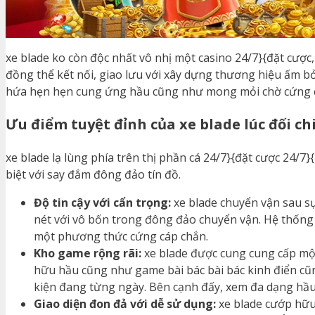
xe blade ko còn độc nhất vô nhị một casino 24/7}{đặt cượ
đồng thể kết nối, giao lưu với xây dựng thương hiệu ấm bỏ
hứa hẹn hẹn cung ứng hầu cũng như mong mỏi chờ cứng c
Ưu điểm tuyệt đỉnh của xe blade lúc đối c
xe blade lạ lùng phía trên thị phần cá 24/7}{đặt cược 24/7
biệt với say đắm đông đảo tín đồ.
Độ tin cậy với cẩn trọng:
xe blade chuyển vận sau sự
nét với vô bốn trong đông đảo chuyển vận. Hệ thống b
một phương thức cứng cáp chắn.
Kho game rộng rãi:
xe blade được cung cung cấp một
hữu hầu cũng như game bài bác bài bác kinh điển cũn
kiện đang từng ngày. Bên cạnh đấy, xem đa dạng hầu
Giao diện đon đả với dễ sử dụng:
xe blade cướp hữu 