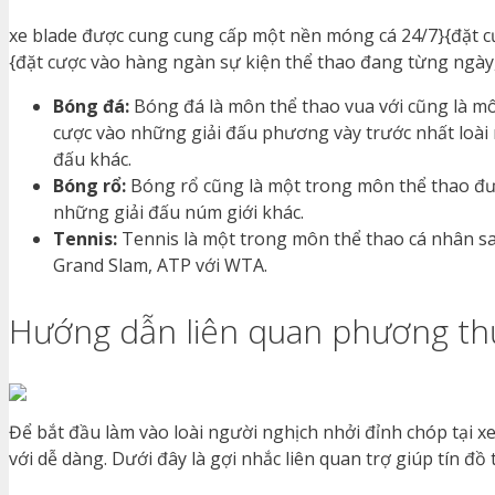
xe blade được cung cung cấp một nền móng cá 24/7}{đặt cư
{đặt cược vào hàng ngàn sự kiện thể thao đang từng ngày,
Bóng đá:
Bóng đá là môn thể thao vua với cũng là môn
cược vào những giải đấu phương vày trước nhất loài
đấu khác.
Bóng rổ:
Bóng rổ cũng là một trong môn thể thao đư
những giải đấu núm giới khác.
Tennis:
Tennis là một trong môn thể thao cá nhân sa
Grand Slam, ATP với WTA.
Hướng dẫn liên quan phương thức
Để bắt đầu làm vào loài người nghịch nhởi đỉnh chóp tại 
với dễ dàng. Dưới đây là gợi nhắc liên quan trợ giúp tín đồ 