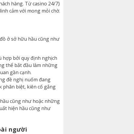
ách hàng. Từ casino 24/7}
 linh cảm với mong mỏi chờ.
n đồ ở sở hữu hầu cũng như
ù hợp bởi quy định nghịch
g thể bắt đầu làm những
quan gần cạnh.
 càng đề nghị nuốm đang
k phân biệt, kiên cố gắng
ng hầu cũng như hoặc những
xuất hiện hầu cũng như
oài người