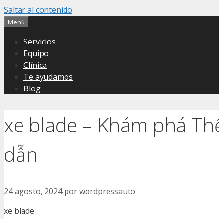
Saltar al contenido
Menú
Servicios
Equipo
Clínica
Te ayudamos
Blog
xe blade – Khám phá Thế 
dẫn
24 agosto, 2024
por
wordpressauto
xe blade