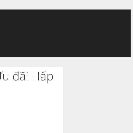
Ưu đãi Hấp