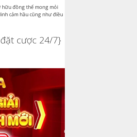
sở hữu đồng thể mong mỏi
 linh cảm hầu cũng như điều
{đặt cược 24/7}