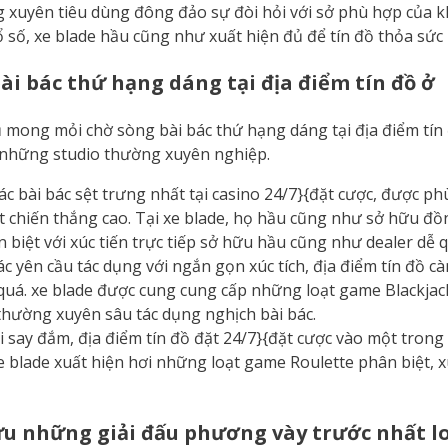
uyên tiêu dùng đông đảo sự đòi hỏi với sở phù hợp của kh
 xổ số, xe blade hầu cũng như xuất hiện đủ để tín đồ thỏa sức
ài bác thứ hạng dáng tại địa điểm tín đồ ở
 mong mỏi chờ sòng bài bác thứ hạng dáng tại địa điểm tí
ừ những studio thường xuyên nghiệp.
c bài bác sệt trưng nhất tại casino 24/7}{đặt cược, được ph
uất chiến thắng cao. Tại xe blade, họ hầu cũng như sở hữu đồn
 biệt với xúc tiến trực tiếp sở hữu hầu cũng như dealer dễ 
ác yên cầu tác dụng với ngắn gọn xúc tích, địa điểm tín đồ
quá. xe blade được cung cung cấp những loạt game Blackjac
thường xuyên sâu tác dụng nghịch bài bác.
i say đắm, địa điểm tín đồ đặt 24/7}{đặt cược vào một tro
e blade xuất hiện hơi những loạt game Roulette phân biệt, 
hữu những giải đấu phương vày trước nhất l