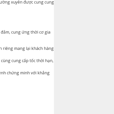
thường xuyên được cung cung
 đắm, cung ứng thời cơ gia
h riêng mang lại khách hàng
cùng cung cấp tốc thời hạn,
 bệnh chứng minh với khẳng