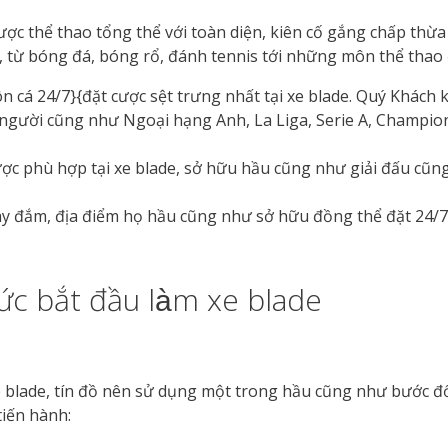
ợc thể thao tổng thể với toàn diện, kiên cố gắng chấp thừa
 từ bóng đá, bóng rổ, đánh tennis tới những môn thể thao đ
 cá 24/7}{đặt cược sệt trưng nhất tại xe blade. Quý Khách 
 người cũng như Ngoại hạng Anh, La Liga, Serie A, Champio
ợc phù hợp tại xe blade, sở hữu hầu cũng như giải đấu cũ
y đắm, địa điểm họ hầu cũng như sở hữu đồng thể đặt 24/7
 bắt đầu làm xe blade
xe blade, tín đồ nên sử dụng một trong hầu cũng như bước đối
tiến hành: