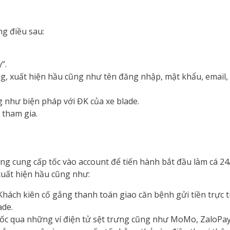
ng điều sau:
”.
g, xuất hiện hầu cũng như tên đăng nhập, mật khẩu, email,
g như biện pháp với ĐK của xe blade.
 tham gia.
ng cung cấp tốc vào account để tiến hành bắt đầu làm cá 2
xuất hiện hầu cũng như:
hách kiên cố gắng thanh toán giao căn bệnh gửi tiền trực 
ade.
ốc qua những ví điện tử sệt trưng cũng như MoMo, ZaloPay,