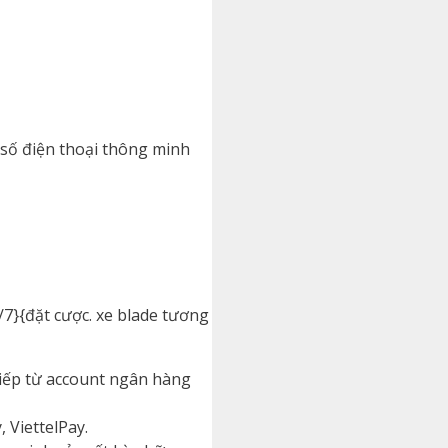
 số điện thoại thông minh
4/7}{đặt cược. xe blade tương
tiếp từ account ngân hàng
 ViettelPay.