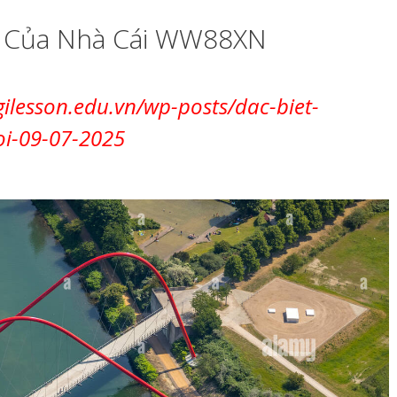
t Của Nhà Cái WW88XN
gilesson.edu.vn/wp-posts/dac-biet-
i-09-07-2025