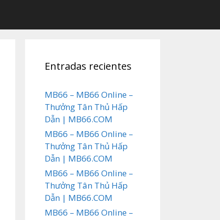
Entradas recientes
MB66 – MB66 Online –
Thưởng Tân Thủ Hấp
Dẫn | MB66.COM
MB66 – MB66 Online –
Thưởng Tân Thủ Hấp
Dẫn | MB66.COM
MB66 – MB66 Online –
Thưởng Tân Thủ Hấp
Dẫn | MB66.COM
MB66 – MB66 Online –