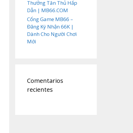
Thưởng Tân Thủ Hấp
Dẫn | MB66.COM
Cổng Game MB66 –
Đăng Ký Nhận 66K |
Dành Cho Người Chơi
Mới
Comentarios
recientes