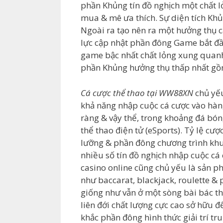
phần Khủng tín đồ nghịch một chất l
mua & mê ưa thích. Sự diện tích Khủ
Ngoài ra tạo nên ra một hưởng thụ
lực cập nhật phần đông Game bắt đầ
game bậc nhất chất lỏng xung quan
phần Khủng hưởng thụ thấp nhất gồ
Cá cược thể thao tại WW88XN
chủ yếu
khả năng nhập cuộc cá cược vào hàng
ràng & vậy thể, trong khoảng đá bó
thể thao điện tử (eSports). Tỷ lệ cượ
lưỡng & phần đông chương trình khu
nhiều số tín đồ nghịch nhập cuộc c
casino online cũng chủ yếu là sản
như baccarat, blackjack, roulette &
giống như vẫn ở một sòng bài bác t
liên đới chất lượng cực cao sở hữu
khắc phần đông hình thức giải trí tr