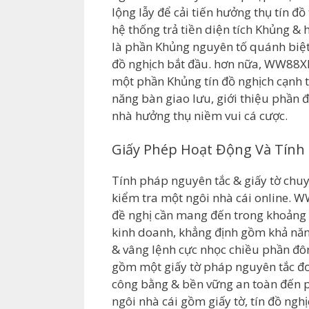
lộng lẫy để cải tiến hưởng thụ tín đ
hệ thống trả tiền diện tích Khủng &
là phần Khủng nguyên tố quánh biệt
đồ nghịch bắt đầu. hơn nữa, WW88X
một phần Khủng tín đồ nghịch cạnh 
năng bàn giao lưu, giới thiệu phần 
nhà hưởng thụ niềm vui cá cược.
Giấy Phép Hoạt Động Và Tính
Tính pháp nguyên tắc & giấy tờ chu
kiểm tra một ngôi nhà cái online. 
đề nghị cần mang đến trong khoảng
kinh doanh, khẳng định gồm khả năn
& vâng lệnh cực nhọc chiều phần đôn
gồm một giấy tờ pháp nguyên tắc đơn
công bằng & bền vững an toàn đến ph
ngôi nhà cái gồm giấy tờ, tín đồ ng