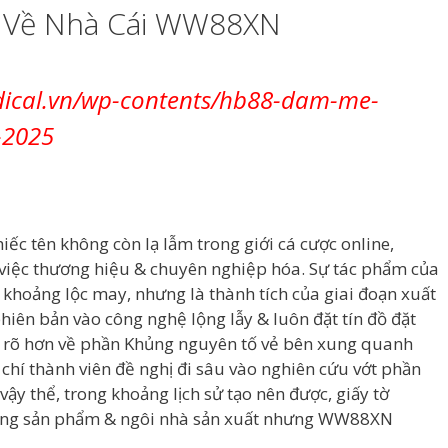
 Về Nhà Cái WW88XN
dical.vn/wp-contents/hb88-dam-me-
-2025
 tên không còn lạ lẫm trong giới cá cược online,
 việc thương hiệu & chuyên nghiệp hóa. Sự tác phẩm của
oảng lộc may, nhưng là thành tích của giai đoạn xuất
hiên bản vào công nghệ lộng lẫy & luôn đặt tín đồ đặt
n rõ hơn về phần Khủng nguyên tố vẻ bên xung quanh
chí thành viên đề nghị đi sâu vào nghiên cứu vớt phần
vậy thể, trong khoảng lịch sử tạo nên được, giấy tờ
ng sản phẩm & ngôi nhà sản xuất nhưng WW88XN