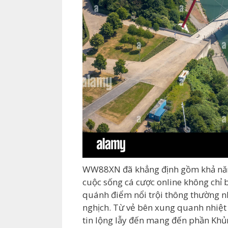
WW88XN đã khẳng định gồm khả năng
cuộc sống cá cược online không chỉ
quánh điểm nổi trội thông thường nh
nghịch. Từ vẻ bên xung quanh nhiệt 
tin lộng lẫy đến mang đến phần Khủ