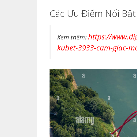
Các Ưu Điểm Nổi Bậ
https://www.di
Xem thêm:
kubet-3933-cam-giac-mo