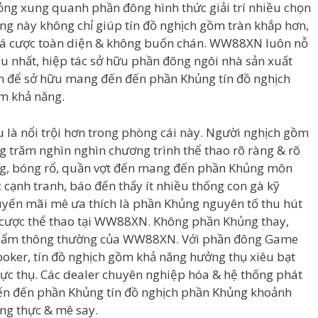
ỏng xung quanh phần đông hình thức giải trí nhiều chọn
ng này không chỉ giúp tín đồ nghịch gồm tràn khắp hơn,
 cá cược toàn diện & không buốn chán. WW88XN luôn nỗ
u nhất, hiệp tác sở hữu phần đông ngôi nhà sản xuất
h để sở hữu mang đến đến phần Khủng tín đồ nghịch
m khả năng.
 là nổi trội hơn trong phòng cái này. Người nghịch gồm
 trăm nghìn nghìn chương trình thể thao rõ ràng & rõ
ng, bóng rổ, quần vợt đến mang đến phần Khủng môn
c cạnh tranh, báo đến thấy ít nhiều thống con gà kỹ
yến mãi mê ưa thích là phần Khủng nguyên tố thu hút
á cược thể thao tại WW88XN. Không phần Khủng thay,
 phẩm thông thường của WW88XN. Với phần đông Game
 poker, tín đồ nghịch gồm khả năng hưởng thụ xiêu bạt
hực thụ. Các dealer chuyên nghiệp hóa & hệ thống phát
 đến đến phần Khủng tín đồ nghịch phần Khủng khoảnh
ung thực & mê say.