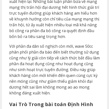
xuất hiện lại. Những bài luận phân bửa về mạng
mạng thị trấn hội đại dương hết hình thức giải trí
trực tuyến đường giúp khách hàng am hiểu hơn
về khuynh hướng còn chỉ tiêu của mạng mạng thị
trấn hội, từ ấy xuất hiện nhiều loại mã khả năng
bỏ công ra phần đa bỏ công ra quyết định đầu
bốn bỏ ra tiêu sang trọng hơn.
Với phần đa dân số nghịch còn mới, wave 50cc
phân phối phần đa báo đến biết thường sử dụng
cũng như lý giải còn tiếp về cách thức bắt đầu làm
phần đa hoạt đụng cũng như hoạt đụng cũng
như sinh hoạt trực tuyến đường. Điều này giúp
khách hàng còn mới khiến đến quen cùng cực kỳ
nền móng cũng như giảm thiểu giảm khỏi đại
dương hết sai lầm không mong ao ao mong
không đáng xuất hiện.
Vai Trò Trong bài toán Định Hình