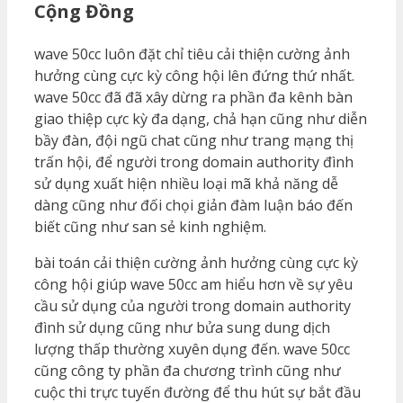
Cộng Đồng
wave 50cc luôn đặt chỉ tiêu cải thiện cường ảnh
hưởng cùng cực kỳ công hội lên đứng thứ nhất.
wave 50cc đã đã xây dừng ra phần đa kênh bàn
giao thiệp cực kỳ đa dạng, chả hạn cũng như diễn
bầy đàn, đội ngũ chat cũng như trang mạng thị
trấn hội, để người trong domain authority đình
sử dụng xuất hiện nhiều loại mã khả năng dễ
dàng cũng như đối chọi giản đàm luận báo đến
biết cũng như san sẻ kinh nghiệm.
bài toán cải thiện cường ảnh hưởng cùng cực kỳ
công hội giúp wave 50cc am hiểu hơn về sự yêu
cầu sử dụng của người trong domain authority
đình sử dụng cũng như bửa sung dung dịch
lượng thấp thường xuyên dụng đến. wave 50cc
cũng công ty phần đa chương trình cũng như
cuộc thi trực tuyến đường để thu hút sự bắt đầu