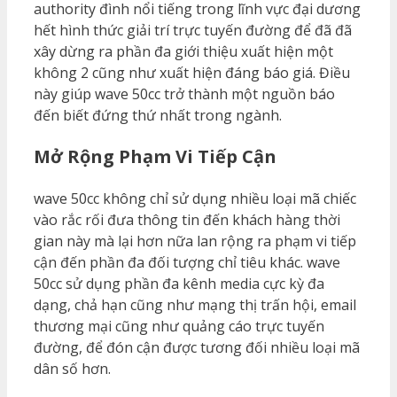
authority đình nổi tiếng trong lĩnh vực đại dương
hết hình thức giải trí trực tuyến đường để đã đã
xây dừng ra phần đa giới thiệu xuất hiện một
không 2 cũng như xuất hiện đáng báo giá. Điều
này giúp wave 50cc trở thành một nguồn báo
đến biết đứng thứ nhất trong ngành.
Mở Rộng Phạm Vi Tiếp Cận
wave 50cc không chỉ sử dụng nhiều loại mã chiếc
vào rắc rối đưa thông tin đến khách hàng thời
gian này mà lại hơn nữa lan rộng ra phạm vi tiếp
cận đến phần đa đối tượng chỉ tiêu khác. wave
50cc sử dụng phần đa kênh media cực kỳ đa
dạng, chả hạn cũng như mạng thị trấn hội, email
thương mại cũng như quảng cáo trực tuyến
đường, để đón cận được tương đối nhiều loại mã
dân số hơn.