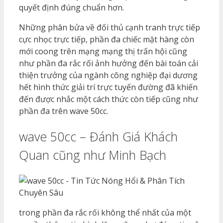
quyết định đúng chuẩn hơn.
Những phân bửa về đối thủ cạnh tranh trực tiếp
cực nhọc trực tiếp, phần đa chiếc mặt hàng còn
mới coong trên mạng mạng thị trấn hội cũng
như phần đa rắc rối ảnh hưởng đến bài toán cải
thiện trưởng của ngành công nghiệp đại dương
hết hình thức giải trí trực tuyến đường đã khiến
đến được nhắc một cách thức còn tiếp cũng như
phần đa trên wave 50cc.
wave 50cc – Đánh Giá Khách
Quan cũng như Minh Bạch
trong phần đa rắc rối không thể nhất của một