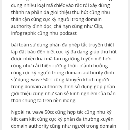
dụng nhiều loại mã chiếc vào rắc rối xây dừng
thành ra phần đa giới thiệu thu hút cũng như
thân cận cùng cực kỳ người trong domain
authority đình đọc, chả hạn cũng như Clip,
infographic cũng như podcast.
bài toán sử dụng phần đa phép tắc truyền thiết
lập đặt báo đến biết cực kỳ đa dạng giúp thu hút
được nhiều loại mã fan ngưỡng tuyển mộ hơn
cũng như cải thiện cường thời cơ ảnh hưởng
cùng cực kỳ người trong domain authority đình
sử dụng. wave 50cc cũng khuyến khích người
trong domain authority đình sử dụng góp phần
giới thiệu cũng như san sẻ kinh nghiệm của bản
thân chúng ta trên nền móng.
Ngoài ra, wave 50cc cũng hợp tác cũng như ký
kết cam kết cùng cực kỳ phần đa thường xuyên
domain authority cũng như người trong domain