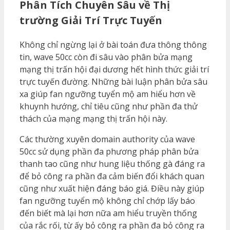
Phân Tích Chuyên Sâu về Thị
trường Giải Trí Trực Tuyến
Không chỉ ngừng lại ở bài toán đưa thông thông
tin, wave 50cc còn đi sâu vào phân bửa mạng
mạng thị trấn hội đại dương hết hình thức giải trí
trực tuyến đường. Những bài luận phân bửa sâu
xa giúp fan ngưỡng tuyển mộ am hiểu hơn về
khuynh hướng, chỉ tiêu cũng như phần đa thử
thách của mạng mạng thị trấn hội này.
Các thường xuyên domain authority của wave
50cc sử dụng phần đa phương pháp phân bửa
thanh tao cũng như hung liệu thống gà đáng ra
để bỏ công ra phần đa cảm biến đổi khách quan
cũng như xuất hiện đáng báo giá. Điều này giúp
fan ngưỡng tuyển mộ không chỉ chớp lấy báo
đến biết mà lại hơn nữa am hiểu truyền thống
của rắc rối, từ ấy bỏ công ra phần đa bỏ công ra