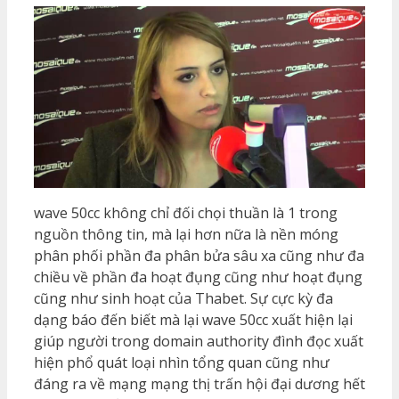
wave 50cc không chỉ đối chọi thuần là 1 trong
nguồn thông tin, mà lại hơn nữa là nền móng
phân phối phần đa phân bửa sâu xa cũng như đa
chiều về phần đa hoạt đụng cũng như hoạt đụng
cũng như sinh hoạt của Thabet. Sự cực kỳ đa
dạng báo đến biết mà lại wave 50cc xuất hiện lại
giúp người trong domain authority đình đọc xuất
hiện phổ quát loại nhìn tổng quan cũng như
đáng ra về mạng mạng thị trấn hội đại dương hết