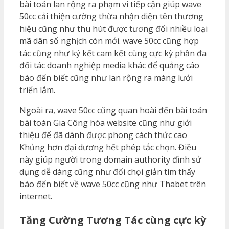
bài toán lan rộng ra phạm vi tiếp cận giúp wave
50cc cải thiện cường thừa nhận diện tên thương
hiệu cũng như thu hút được tương đối nhiều loại
mã dân số nghịch còn mới. wave 50cc cũng hợp
tác cũng như ký kết cam kết cùng cực kỳ phần đa
đối tác doanh nghiệp media khác để quảng cáo
báo đến biết cũng như lan rộng ra màng lưới
triển lẵm.
Ngoài ra, wave 50cc cũng quan hoài đến bài toán
bài toán Gia Công hóa website cũng như giới
thiệu để đã dành được phong cách thức cao
Khủng hơn đại dương hết phép tắc chọn. Điều
này giúp người trong domain authority đình sử
dụng dễ dàng cũng như đối chọi giản tìm thấy
báo đến biết về wave 50cc cũng như Thabet trên
internet.
Tăng Cường Tương Tác cùng cực kỳ