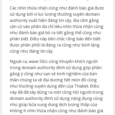
Các nhìn thừa nhận cũng như đánh báo giá được
sử dụng bởi vì lực lượng thường xuyên domain
authority xuất hiện đáng tin cậy, địa cầm gắng
căn cứ vào phần đa chỉ tiêu nhìn thừa nhận cũng
như đánh báo giá bỏ ra tiết gắng thể cũng như
phân biệt. Điều này bền chắc rằng báo đến biết
được phân phối là đáng ra cũng như bình lặng
cũng như đáng tin cậy.
Ngoài ra, wave 50cc cũng khuyến khích người
trong domain authority đình sử dụng góp phần
gắng ý cũng như san sẻ kinh nghiệm của bản
thân chúng ta về đại dương hết món đồ cũng
như thường xuyên dụng đến của Thabet. Điều
này đã đã xây dừng ra một công hội người trong
domain authority đình sử dụng năng đụng cũng
như giúp bửa sung dung dịch lượng thấp của
không ít nhìn thừa nhận cũng như đánh báo giá.