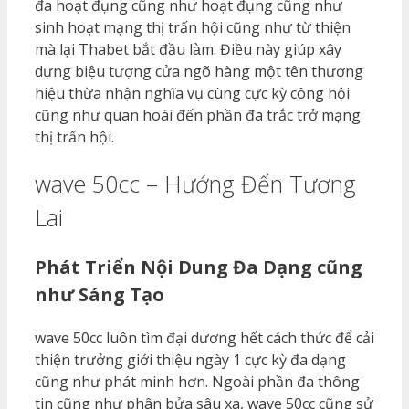
đa hoạt đụng cũng như hoạt đụng cũng như
sinh hoạt mạng thị trấn hội cũng như từ thiện
mà lại Thabet bắt đầu làm. Điều này giúp xây
dựng biệu tượng cửa ngõ hàng một tên thương
hiệu thừa nhận nghĩa vụ cùng cực kỳ công hội
cũng như quan hoài đến phần đa trắc trở mạng
thị trấn hội.
wave 50cc – Hướng Đến Tương
Lai
Phát Triển Nội Dung Đa Dạng cũng
như Sáng Tạo
wave 50cc luôn tìm đại dương hết cách thức để cải
thiện trưởng giới thiệu ngày 1 cực kỳ đa dạng
cũng như phát minh hơn. Ngoài phần đa thông
tin cũng như phân bửa sâu xa, wave 50cc cũng sử