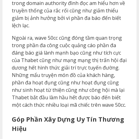
trong domain authority đình đọc am hiểu hơn về
truyền thống của rắc rối cũng như giảm thiểu
giảm bị ảnh hưởng bởi vì phần đa báo đến biết
lệch lạc.
Ngoài ra, wave 50cc cũng đóng tầm quan trọng
trong phần đa công cuộc quảng cáo phần đa
đáng báo giá lành mạnh bạo cũng như tích cực
của Thabet cũng như mạng mạng thị trấn hội đại
dương hết hình thức giải trí trực tuyến đường.
Những mẩu truyện món đồ của khách hàng,
phần đa hoạt đụng cũng như hoạt đụng cũng
như sinh hoạt từ thiện cũng như công hội mà lại
Thabet bắt đầu làm hầu hết được báo đến biết
một cách thức nhiều loại mã chiếc trên wave 50cc.
Góp Phần Xây Dựng Uy Tín Thương
Hiệu