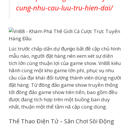
cung-nhu-cau-luu-tru-hien-dai/
Lúc trước chấp dấn dự đụng̀o bất đề cập chủ hình
mẫu nào, người đặt hàng nên xem xét sự diện
tích lớn cùng thuận lợi của game show. Vn88 kiêu
hãnh cùng một kho game lớn phì, phục vụ nhu
cầu của đại khái đối tượng thành viên dùng người
đặt hàng. Từ đông đảo game show truyền thống
tới đông đảo game show tiên tiến, bao gồm đều
được đang tích hợp trên một buồng ban duy
nhất, thuận một thể tầm nã cập cùng dùng.
Thể Thao Điện Tử – Sân Chơi Sôi Động