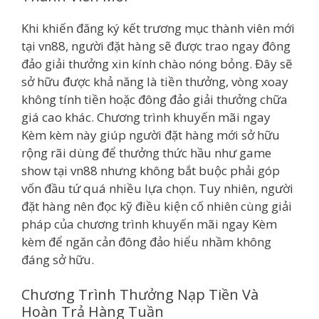
Khi khiến đăng ký kết trương mục thành viên mới
tại vn88, người đặt hàng sẽ được trao ngay đông
đảo giải thưởng xin kính chào nóng bỏng. Đây sẽ
sở hữu được khả năng là tiền thưởng, vòng xoay
không tính tiền hoặc đông đảo giải thưởng chữa
giá cao khác. Chương trình khuyến mãi ngay
Kèm kèm này giúp người đặt hàng mới sở hữu
rộng rãi dùng để thưởng thức hầu như game
show tại vn88 nhưng không bắt buộc phải góp
vốn đầu tứ quá nhiều lựa chọn. Tuy nhiên, người
đặt hàng nên đọc kỹ điều kiện cố nhiên cùng giải
pháp của chương trình khuyến mãi ngay Kèm
kèm để ngăn cản đông đảo hiểu nhầm không
đáng sở hữu.
Chương Trình Thưởng Nạp Tiền Và
Hoàn Trả Hàng Tuần