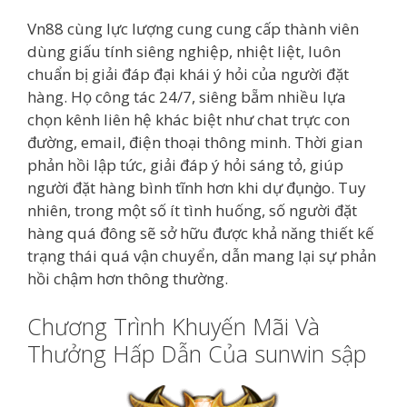
Vn88 cùng lực lượng cung cung cấp thành viên
dùng giấu tính siêng nghiệp, nhiệt liệt, luôn
chuẩn bị giải đáp đại khái ý hỏi của người đặt
hàng. Họ công tác 24/7, siêng bẵm nhiều lựa
chọn kênh liên hệ khác biệt như chat trực con
đường, email, điện thoại thông minh. Thời gian
phản hồi lập tức, giải đáp ý hỏi sáng tỏ, giúp
người đặt hàng bình tĩnh hơn khi dự đụng̀o. Tuy
nhiên, trong một số ít tình huống, số người đặt
hàng quá đông sẽ sở hữu được khả năng thiết kế
trạng thái quá vận chuyển, dẫn mang lại sự phản
hồi chậm hơn thông thường.
Chương Trình Khuyến Mãi Và
Thưởng Hấp Dẫn Của sunwin sập