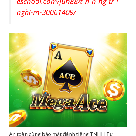
eschool.com/jun88/t-n-h-ng-tr-i-
nghi-m-30061409/
An toàn cùng bảo mật đánh tiếng TNHH Tư