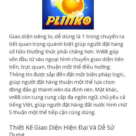
Giao diện siêng lo, dễ dùng là 1 trong chuyển ra
tiết quan trọng quánh biệt giúp người đặt hàng
sở hữu thưởng thức phải chăng hơn. Vn88 góp
vốn đầu tứ vào ngoại hình chuyển giao diện tiên
tiến, trực quan, thuận một thể điều hướng.
Thông tin được sắp đến đặt một biện pháp logic,
giúp người đặt hàng thuận một thể lựa chọn
đông đảo gì thành viên da đình nên. Mặt khác,
vn88 còn cung cung cấp đa ngôn ngữ, chủ yếu cả
tiếng Việt, giúp người đặt hàng đất nước hình chữ
S thuận một thể tiếp cận cùng dùng.
Thiết Kế Giao Diện Hiện Đại Và Dễ Sử
Dụng