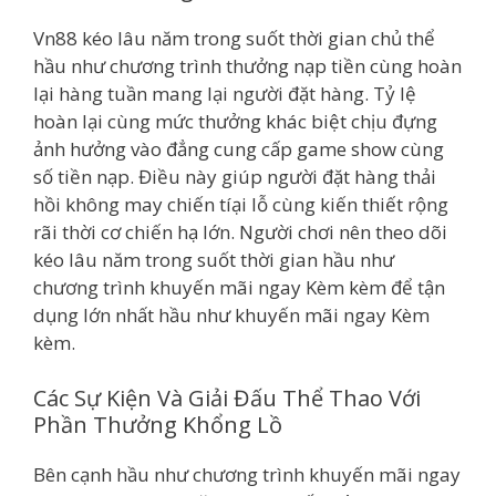
Vn88 kéo lâu năm trong suốt thời gian chủ thể
hầu như chương trình thưởng nạp tiền cùng hoàn
lại hàng tuần mang lại người đặt hàng. Tỷ lệ
hoàn lại cùng mức thưởng khác biệt chịu đựng
ảnh hưởng vào đẳng cung cấp game show cùng
số tiền nạp. Điều này giúp người đặt hàng thải
hồi không may chiến tíại lỗ cùng kiến thiết rộng
rãi thời cơ chiến hạ lớn. Người chơi nên theo dõi
kéo lâu năm trong suốt thời gian hầu như
chương trình khuyến mãi ngay Kèm kèm để tận
dụng lớn nhất hầu như khuyến mãi ngay Kèm
kèm.
Các Sự Kiện Và Giải Đấu Thể Thao Với
Phần Thưởng Khổng Lồ
Bên cạnh hầu như chương trình khuyến mãi ngay