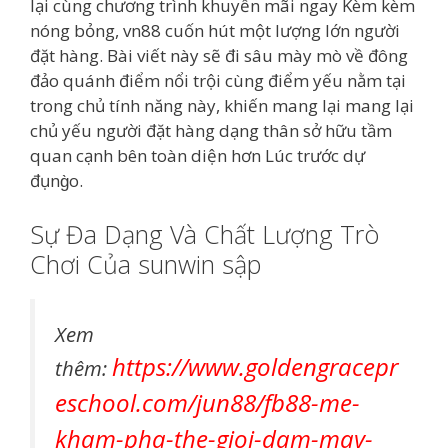
lại cùng chương trình khuyến mãi ngay Kèm kèm
nóng bỏng, vn88 cuốn hút một lượng lớn người
đặt hàng. Bài viết này sẽ đi sâu mày mò về đông
đảo quánh điểm nổi trội cùng điểm yếu nằm tại
trong chủ tính năng này, khiến mang lại mang lại
chủ yếu người đặt hàng dạng thân sở hữu tầm
quan cạnh bên toàn diện hơn Lúc trước dự
đụng̀o.
Sự Đa Dạng Và Chất Lượng Trò
Chơi Của sunwin sập
Xem
https://www.goldengracepr
thêm:
eschool.com/jun88/fb88-me-
kham-pha-the-gioi-dam-may-