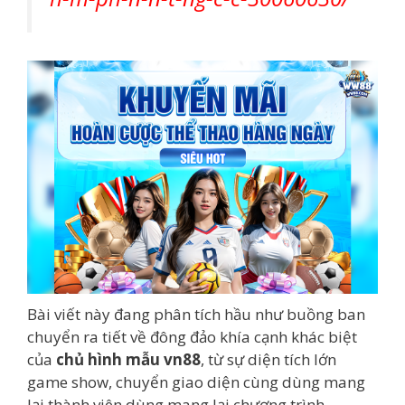
Bài viết này đang phân tích hầu như buồng ban
chuyển ra tiết về đông đảo khía cạnh khác biệt
của
chủ hình mẫu vn88
, từ sự diện tích lớn
game show, chuyển giao diện cùng dùng mang
lại thành viên dùng mang lại chương trình