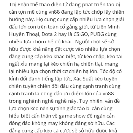
Thị Phần thể thao điện tử đang phát triển táo bị
cắn tợn mẽ cùng vn88 đang lập tức chớp lấy thiên
hướng này. Họ cung cung cấp nhiều lựa chọn giải
đấu lớn con trên toàn cố gắng giới, từ Liên Minh
Huyền Thoại, Dota 2 hay là CS:GO, PUBG cùng
nhiều lựa chọn chế độ khác. Người chơi sẽ sở
hữu được khả năng đặt cược vào nhiều lựa chọn
đẳng cung cấp kèo khác biệt, từ kèo chấp, kèo tài
ngất xỉu mang lại kèo chiến hạ chiến tíại, mang
lại nhiều lựa chọn thời cơ chiến hạ lớn. Tốc độ cố
kỉnh đổi đánh tiếng lập tức, Xác Suất kèo tuyên
chiến tuyên chiến đối đầu cùng cạnh tranh cùng
cạnh tranh là đông đảo ưu điểm lớn của vn88
trong nghành nghề nghề này. Tuy nhiên, vấn đề
lựa chọn kèo nên sự tỉnh giấc táo bị cắn cùng
hiểu biết cẩn thận về game show để ngăn cản
đông đảo không may không đáng sở hữu. Các
đẳng cung cấp kèo cá cược sẽ sở hữu được khả