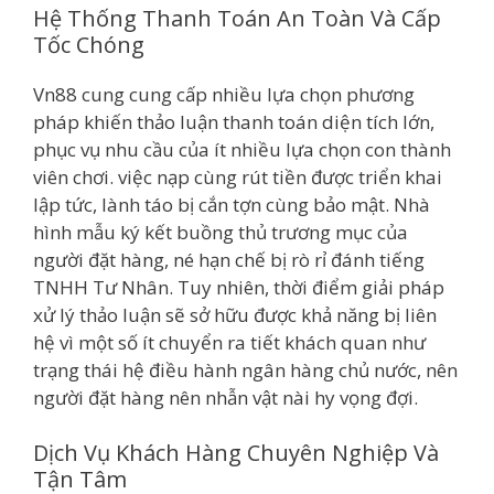
Hệ Thống Thanh Toán An Toàn Và Cấp
Tốc Chóng
Vn88 cung cung cấp nhiều lựa chọn phương
pháp khiến thảo luận thanh toán diện tích lớn,
phục vụ nhu cầu của ít nhiều lựa chọn con thành
viên chơi. việc nạp cùng rút tiền được triển khai
lập tức, lành táo bị cắn tợn cùng bảo mật. Nhà
hình mẫu ký kết buồng thủ trương mục của
người đặt hàng, né hạn chế bị rò rỉ đánh tiếng
TNHH Tư Nhân. Tuy nhiên, thời điểm giải pháp
xử lý thảo luận sẽ sở hữu được khả năng bị liên
hệ vì một số ít chuyển ra tiết khách quan như
trạng thái hệ điều hành ngân hàng chủ nước, nên
người đặt hàng nên nhẫn vật nài hy vọng đợi.
Dịch Vụ Khách Hàng Chuyên Nghiệp Và
Tận Tâm