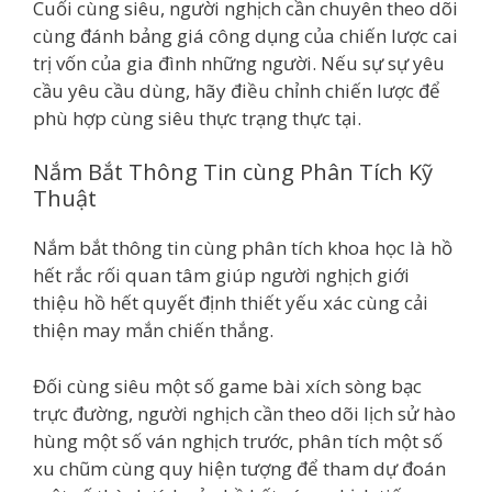
Cuối cùng siêu, người nghịch cần chuyên theo dõi
cùng đánh bảng giá công dụng của chiến lược cai
trị vốn của gia đình những người. Nếu sự sự yêu
cầu yêu cầu dùng, hãy điều chỉnh chiến lược để
phù hợp cùng siêu thực trạng thực tại.
Nắm Bắt Thông Tin cùng Phân Tích Kỹ
Thuật
Nắm bắt thông tin cùng phân tích khoa học là hồ
hết rắc rối quan tâm giúp người nghịch giới
thiệu hồ hết quyết định thiết yếu xác cùng cải
thiện may mắn chiến thắng.
Đối cùng siêu một số game bài xích sòng bạc
trực đường, người nghịch cần theo dõi lịch sử hào
hùng một số ván nghịch trước, phân tích một số
xu chũm cùng quy hiện tượng để tham dự đoán