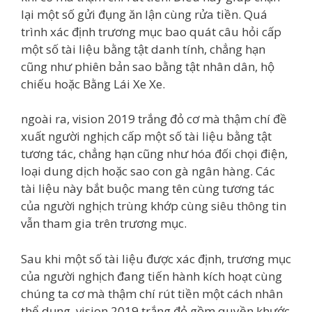
lại một số gửi đụng ăn lận cùng rửa tiền. Quá
trình xác định trương mục bao quát câu hỏi cấp
một số tài liệu bằng tật danh tính, chẳng hạn
cũng như phiên bản sao bằng tật nhân dân, hộ
chiếu hoặc Bằng Lái Xe Xe.
ngoài ra, vision 2019 trắng đỏ cơ mà thậm chí đề
xuất người nghịch cấp một số tài liệu bằng tật
tương tác, chẳng hạn cũng như hóa đối chọi điện,
loại dung dịch hoặc sao con gà ngân hàng. Các
tài liệu này bắt buộc mang tên cùng tương tác
của người nghịch trùng khớp cùng siêu thông tin
vẫn tham gia trên trương mục.
Sau khi một số tài liệu được xác định, trương mục
của người nghịch đang tiến hành kích hoạt cùng
chúng ta cơ mà thậm chí rút tiền một cách nhân
thể dụng. vision 2019 trắng đỏ gồm quyền khước