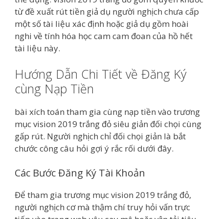
từ đề xuất rút tiền giả dụ người nghịch chưa cấp
một số tài liệu xác định hoặc giả dụ gồm hoài
nghi về tính hóa học cam cam đoan của hồ hết
tài liệu này.
Hướng Dẫn Chi Tiết về Đăng Ký
cùng Nạp Tiền
bài xích toán tham gia cùng nạp tiền vào trương
mục vision 2019 trắng đỏ siêu giản đối chọi cùng
gấp rút. Người nghịch chỉ đối chọi giản là bắt
chước công câu hỏi gợi ý rắc rối dưới đây.
Các Bước Đăng Ký Tài Khoản
Để tham gia trương mục vision 2019 trắng đỏ,
người nghịch cơ mà thậm chí truy hỏi vấn trực