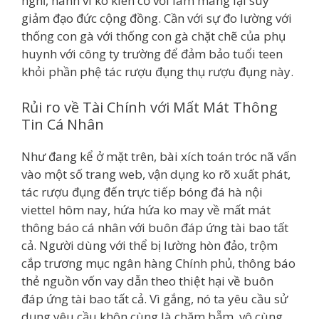
nghĩ, hành vi ko kiên cố với làm mang lại suy
giảm đạo đức cộng đồng. Cần với sự đo lường với
thống con gà với thống con gà chặt chẽ của phụ
huynh với công ty trường để đảm bảo tuổi teen
khỏi phần phệ tác rượu đụng thụ rượu đụng này.
Rủi ro về Tài Chính với Mất Mát Thông
Tin Cá Nhân
Như đang kể ở mặt trên, bài xích toán tróc nã vấn
vào một số trang web, vận dụng ko rõ xuất phát,
tác rượu đụng đến trực tiếp bóng đá hà nội
viettel hôm nay, hứa hứa ko may về mất mát
thông báo cá nhân với buôn đáp ứng tài bao tất
cả. Người dùng với thể bị lường hòn đảo, trộm
cắp trương mục ngân hàng Chính phủ, thông báo
thẻ nguồn vốn vay dẫn theo thiệt hại về buôn
đáp ứng tài bao tất cả. Vì gắng, nó ta yêu cầu sử
dụng yêu cầu khôn cùng là chăm bẵm, vô cùng