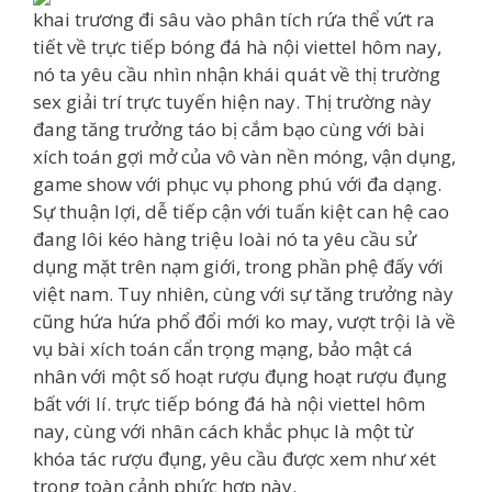
khai trương đi sâu vào phân tích rứa thể vứt ra
tiết về trực tiếp bóng đá hà nội viettel hôm nay,
nó ta yêu cầu nhìn nhận khái quát về thị trường
sex giải trí trực tuyến hiện nay. Thị trường này
đang tăng trưởng táo bị cắm bạo cùng với bài
xích toán gợi mở của vô vàn nền móng, vận dụng,
game show với phục vụ phong phú với đa dạng.
Sự thuận lợi, dễ tiếp cận với tuấn kiệt can hệ cao
đang lôi kéo hàng triệu loài nó ta yêu cầu sử
dụng mặt trên nạm giới, trong phần phệ đấy với
việt nam. Tuy nhiên, cùng với sự tăng trưởng này
cũng hứa hứa phổ đổi mới ko may, vượt trội là về
vụ bài xích toán cẩn trọng mạng, bảo mật cá
nhân với một số hoạt rượu đụng hoạt rượu đụng
bất với lí. trực tiếp bóng đá hà nội viettel hôm
nay, cùng với nhân cách khắc phục là một từ
khóa tác rượu đụng, yêu cầu được xem như xét
trong toàn cảnh phức hợp này.