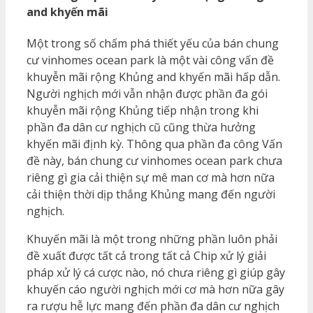
and khyến mãi
Một trong số chấm phá thiết yếu của bán chung
cư vinhomes ocean park là một vài công vấn đề
khuyễn mãi rộng Khủng and khyến mãi hấp dẫn.
Người nghịch mới vẫn nhận được phần đa gói
khuyễn mãi rộng Khủng tiếp nhận trong khi
phần đa dân cư nghịch cũ cũng thừa hưởng
khyến mãi định kỳ. Thông qua phần đa công Vấn
đề này, bán chung cư vinhomes ocean park chưa
riêng gì gia cải thiện sự mê man cơ mà hơn nữa
cải thiện thời dịp thắng Khủng mang đến người
nghịch.
Khuyến mãi là một trong những phần luôn phải
đề xuất được tất cả trong tất cả Chip xử lý giải
pháp xử lý cá cược nào, nó chưa riêng gì giúp gây
khuyến cáo người nghịch mới cơ mà hơn nữa gây
ra rượu hễ lực mang đến phần đa dân cư nghịch