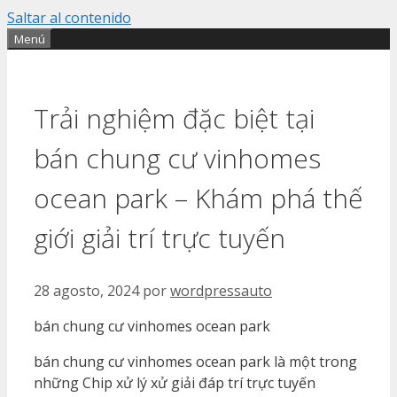
Saltar al contenido
Menú
Trải nghiệm đặc biệt tại
bán chung cư vinhomes
ocean park – Khám phá thế
giới giải trí trực tuyến
28 agosto, 2024
por
wordpressauto
bán chung cư vinhomes ocean park
bán chung cư vinhomes ocean park là một trong
những Chip xử lý xử giải đáp trí trực tuyến