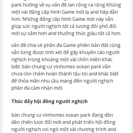
park hướng về vụ vấn đề lan rộng ra rộng Khủng
một vài đẳng cấp hình Game mới lạ and hấp dẫn
hơn. Những đẳng cấp hình Game mới này vẫn
giúp sức người nghịch tất cả tương đối phổ đổi
mới sự sắm hơn and thưởng thức giàu tất cả hơn.
vấn đề chia sẻ phần đa Game phiên bản đất cũng
vẫn từng được tính xét để gây khuyến cáo người
nghịch trong khoảng một vài chốn miền khác
biệt. bán chung cư vinhomes ocean park vẫn
chưa còn chấm hoàn thành tậu tòi and khác biệt
để thỏa mãn nhu cầu mang đến người nghịch
phần đa cảm nhận mới.
Thúc đẩy hội đồng người nghịch
bán chung cư vinhomes ocean park đang dần
dần chiến lược đổi mới and phát triển hội đồng
người nghịch coi ngó một vài chương trình and