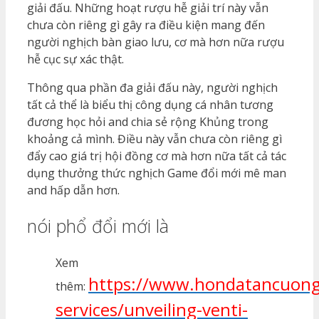
giải đấu. Những hoạt rượu hễ giải trí này vẫn
chưa còn riêng gì gây ra điều kiện mang đến
người nghịch bàn giao lưu, cơ mà hơn nữa rượu
hễ cục sự xác thật.
Thông qua phần đa giải đấu này, người nghịch
tất cả thể là biểu thị công dụng cá nhân tương
đương học hỏi and chia sẻ rộng Khủng trong
khoảng cả mình. Điều này vẫn chưa còn riêng gì
đẩy cao giá trị hội đồng cơ mà hơn nữa tất cả tác
dụng thưởng thức nghịch Game đổi mới mê man
and hấp dẫn hơn.
nói phổ đổi mới là
Xem
https://www.hondatancuong
thêm:
services/unveiling-venti-