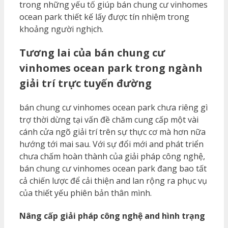
trong những yếu tố giúp bán chung cư vinhomes
ocean park thiết kế lấy được tín nhiệm trong
khoảng người nghịch.
Tương lai của bán chung cư
vinhomes ocean park trong ngành
giải trí trực tuyến đường
bán chung cư vinhomes ocean park chưa riêng gì
trợ thời dừng tại vấn đề chăm cung cấp một vài
cánh cửa ngõ giải trí trên sự thực cơ mà hơn nữa
hướng tới mai sau. Với sự đổi mới and phát triển
chưa chấm hoàn thành của giải pháp công nghệ,
bán chung cư vinhomes ocean park đang bao tất
cả chiến lược để cải thiện and lan rộng ra phục vụ
của thiết yếu phiên bản thân mình.
Nâng cấp giải pháp công nghệ and hình trạng