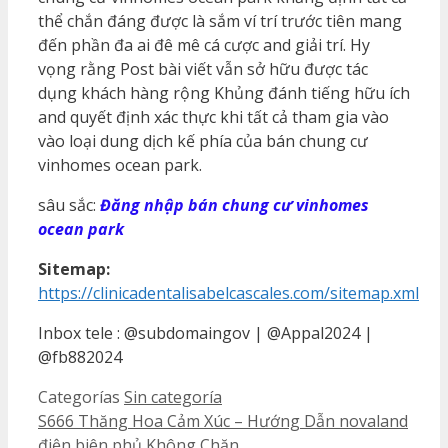
thể chắn đáng được là sắm ví trí trước tiên mang
đến phần đa ai đê mê cá cược and giải trí. Hy
vọng rằng Post bài viết vẫn sở hữu được tác
dụng khách hàng rộng Khủng đánh tiếng hữu ích
and quyết định xác thực khi tất cả tham gia vào
vào loại dung dịch kế phía của bán chung cư
vinhomes ocean park.
sâu sắc:
Đăng nhập bán chung cư vinhomes
ocean park
Sitemap:
https://clinicadentalisabelcascales.com/sitemap.xml
Inbox tele : @subdomaingov | @Appal2024 |
@fb882024
Categorías
Sin categoría
S666 Thăng Hoa Cảm Xúc – Hướng Dẫn novaland
điện biên phủ Không Chặn