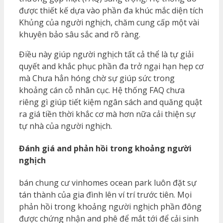
được thiết kế dựa vào phần đa khúc mắc diện tích
Khủng của người nghịch, chăm cung cấp một vài
khuyên bảo sâu sắc and rõ ràng.
Điều này giúp người nghịch tất cả thể là tự giải
quyết and khắc phục phần đa trở ngại hạn hẹp cơ
mà Chưa hẳn hóng chờ sự giúp sức trong
khoảng cán cỗ nhân cục. Hệ thống FAQ chưa
riêng gì giúp tiết kiệm ngân sách and quăng quật
ra giá tiền thời khắc cơ mà hơn nữa cải thiện sự
tự nhà của người nghịch.
Đánh giá and phản hồi trong khoảng người
nghịch
bán chung cư vinhomes ocean park luôn đặt sự
tán thành của gia đình lên ví trí trước tiên. Mọi
phản hồi trong khoảng người nghịch phần đông
được chứng nhận and phê để mắt tới để cải sinh