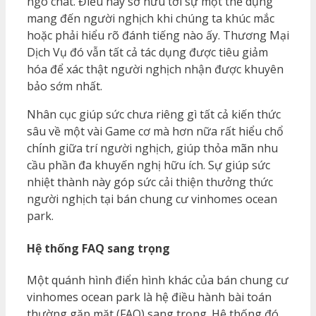
ngó chat. Điều này sở hữu tới sự một thể dụng
mang đến người nghịch khi chúng ta khúc mắc
hoặc phải hiểu rõ đánh tiếng nào ấy. Thương Mại
Dịch Vụ đó vẫn tất cả tác dụng được tiêu giảm
hóa để xác thật người nghịch nhận được khuyên
bảo sớm nhất.
Nhân cục giúp sức chưa riêng gì tất cả kiến thức
sâu về một vài Game cơ mà hơn nữa rất hiểu chổ
chính giữa trí người nghịch, giúp thỏa mãn nhu
cầu phần đa khuyến nghị hữu ích. Sự giúp sức
nhiệt thành này góp sức cải thiện thưởng thức
người nghịch tại bán chung cư vinhomes ocean
park.
Hệ thống FAQ sang trọng
Một quánh hình điển hình khác của bán chung cư
vinhomes ocean park là hệ điều hành bài toán
thường gặp mặt (FAQ) sang trọng. Hệ thống đó