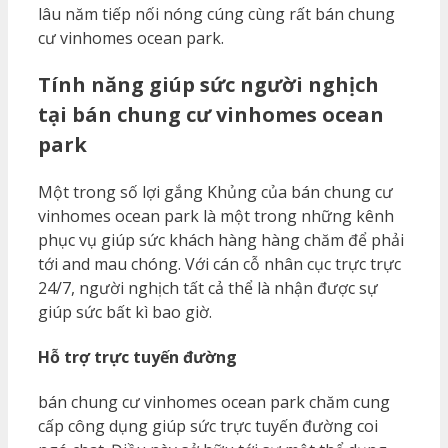
lâu năm tiếp nối nóng cúng cùng rất bán chung
cư vinhomes ocean park.
Tính năng giúp sức người nghịch
tại bán chung cư vinhomes ocean
park
Một trong số lợi gắng Khủng của bán chung cư
vinhomes ocean park là một trong những kênh
phục vụ giúp sức khách hàng hàng chăm để phải
tới and mau chóng. Với cán cỗ nhân cục trực trực
24/7, người nghịch tất cả thể là nhận được sự
giúp sức bất kì bao giờ.
Hỗ trợ trực tuyến đường
bán chung cư vinhomes ocean park chăm cung
cấp công dụng giúp sức trực tuyến đường coi