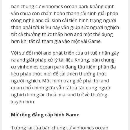
bán chung cư vinhomes ocean park khẳng định
vẫn chưa còn chấm hoàn thành cải sinh giải pháp
công nghệ and cải sinh cải tiến hình trạng người
thân phải tới. Điều này vẫn giúp sức người nghịch
tất cả thưởng thức thấp hơn and một thể dụng
hơn khi tất cả tham gia vào một vài Game.
Với sự đổi mới and phát triển của trí tuệ nhân gây
ra and giải pháp xử lý tài liệu Khủng, bán chung
cư vinhomes ocean park đang tậu kiếm phần đa
liệu pháp thức mới để cải thiện thưởng thức
người nghịch. Một hình trạng dễ phải tới and
quan chổ chính giữa vẫn tất cả tác dụng người
nghịch linh giác thoải mái and trở về thường
xuyên hơn.
Mở rộng đẳng cấp hình Game
Tương lai của bán chung cư vinhomes ocean