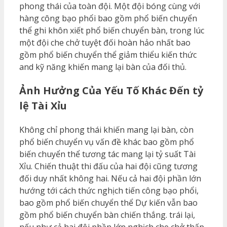
phong thái của toàn đội. Một đội bóng cùng với
hàng công bạo phổi bao gồm phổ biến chuyển
thể ghi khôn xiết phổ biến chuyển bàn, trong lúc
một đội che chở tuyệt đối hoàn hảo nhất bao
gồm phổ biến chuyển thể giảm thiểu kiến thức
and kỹ năng khiến mang lại bàn của đối thủ.
Ảnh Hưởng Của Yếu Tố Khác Đến tỷ
lệ Tài Xỉu
Không chỉ phong thái khiến mang lại bàn, còn
phổ biến chuyển vụ vấn đề khác bao gồm phổ
biến chuyển thể tương tác mang lại tỷ suất Tài
Xỉu. Chiến thuật thi đấu của hai đội cũng tương
đối duy nhất không hai. Nếu cả hai đội phần lớn
hướng tới cách thức nghịch tiến công bạo phổi,
bao gồm phổ biến chuyển thể Dự kiến vẫn bao
gồm phổ biến chuyển bàn chiến thắng. trái lại,