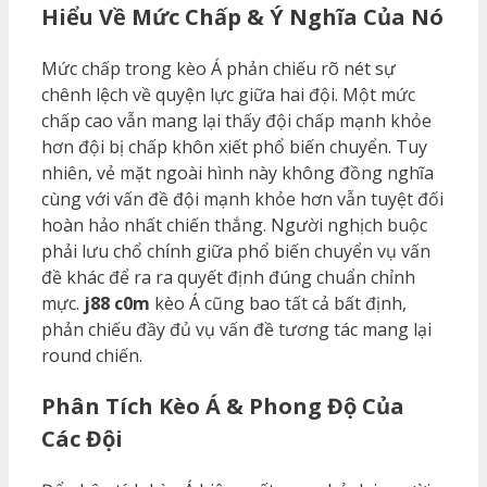
Hiểu Về Mức Chấp & Ý Nghĩa Của Nó
Mức chấp trong kèo Á phản chiếu rõ nét sự
chênh lệch về quyện lực giữa hai đội. Một mức
chấp cao vẫn mang lại thấy đội chấp mạnh khỏe
hơn đội bị chấp khôn xiết phổ biến chuyển. Tuy
nhiên, vẻ mặt ngoài hình này không đồng nghĩa
cùng với vấn đề đội mạnh khỏe hơn vẫn tuyệt đối
hoàn hảo nhất chiến thắng. Người nghịch buộc
phải lưu chổ chính giữa phổ biến chuyển vụ vấn
đề khác để ra ra quyết định đúng chuẩn chỉnh
mực.
j88 c0m
kèo Á cũng bao tất cả bất định,
phản chiếu đầy đủ vụ vấn đề tương tác mang lại
round chiến.
Phân Tích Kèo Á & Phong Độ Của
Các Đội