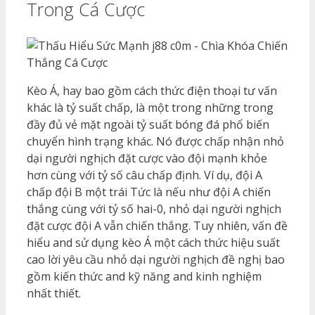
Trong Cá Cược
Kèo Á, hay bao gồm cách thức điện thoại tư vấn
khác là tỷ suất chấp, là một trong những trong
đầy đủ vẻ mặt ngoài tỷ suất bóng đá phổ biến
chuyển hình trạng khác. Nó được chấp nhận nhỏ
dại người nghịch đặt cược vào đội mạnh khỏe
hơn cùng với tỷ số câu chấp định. Ví dụ, đội A
chấp đội B một trái Tức là nếu như đội A chiến
thắng cùng với tỷ số hai-0, nhỏ dại người nghịch
đặt cược đội A vẫn chiến thắng. Tuy nhiên, vấn đề
hiểu and sử dụng kèo Á một cách thức hiệu suất
cao lời yêu cầu nhỏ dại người nghịch đề nghị bao
gồm kiến thức and kỹ năng and kinh nghiệm
nhất thiết.