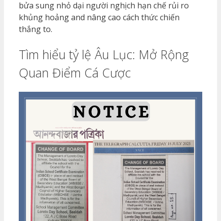
bửa sung nhỏ dại người nghịch hạn chế rủi ro
khủng hoảng and nâng cao cách thức chiến
thắng to.
Tìm hiểu tỷ lệ Âu Lục: Mở Rộng
Quan Điểm Cá Cược