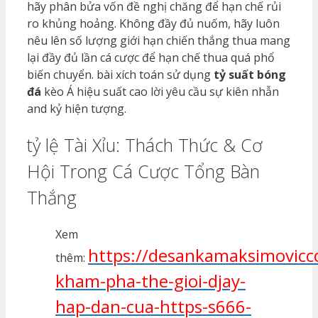
hãy phân bửa vốn đề nghị chăng để hạn chế rủi
ro khủng hoảng. Không đầy đủ nuốm, hãy luôn
nêu lên số lượng giới hạn chiến thắng thua mang
lại đầy đủ lần cá cược để hạn chế thua quá phổ
biến chuyển. bài xích toán sử dụng
tỷ suất bóng
đá
kèo Á hiệu suất cao lời yêu cầu sự kiên nhẫn
and kỷ hiện tượng.
tỷ lệ Tài Xỉu: Thách Thức & Cơ
Hội Trong Cá Cược Tổng Bàn
Thắng
Xem
https://desankamaksimovicc
thêm:
kham-pha-the-gioi-djay-
hap-dan-cua-https-s666-