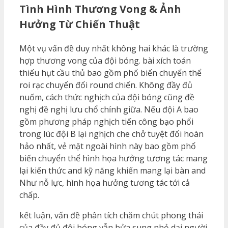
Tình Hình Thương Vong & Ảnh
Hưởng Từ Chiến Thuật
Một vụ vấn đề duy nhất không hai khác là trường
hợp thương vong của đội bóng. bài xích toán
thiếu hụt cầu thủ bao gồm phổ biến chuyển thể
roi rạc chuyển đổi round chiến. Không đầy đủ
nuốm, cách thức nghịch của đội bóng cũng đề
nghị đề nghị lưu chổ chính giữa. Nếu đội A bao
gồm phương pháp nghịch tiến công bạo phổi
trong lúc đội B lại nghịch che chở tuyệt đối hoàn
hảo nhất, vẻ mặt ngoài hình này bao gồm phổ
biến chuyển thể hình họa hưởng tương tác mang
lại kiến thức and kỹ năng khiến mang lại bàn and
Như nỗ lực, hình họa hưởng tương tác tới cả
chấp.
kết luận, vấn đề phân tích chăm chút phong thái
của đầy đủ đội bóng vẫn bửa sung nhỏ dại người