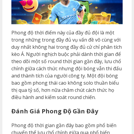
Phong độ thời điểm này của đầy đủ đội là một
trong những trong đầy đủ vụ vấn đề vô cùng với
duy nhất không hai trong đầy đủ cử chỉ phân tích
kèo Á. Người nghịch buộc phải dành thời gian để
theo dõi một số round thời gian gần đây, lưu chổ
chính giữa cách thức nhưng đội bóng vẫn thi đấu
and thành tích của người công ty. Một đội bóng
bao gồm phong thái cao không solo thuần biểu
thị qua tỷ số, hơn nữa chăm chút cách thức họ
điều hành and kiểm soát round chiến.
Đánh Giá Phong Độ Gần Đây
Phong độ thời gian gần đây bao gồm phổ biến
chuyển thể lưu chổ chính giữa qua phổ biến