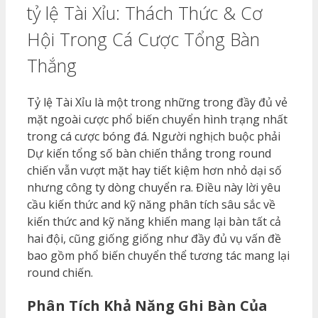
tỷ lệ Tài Xỉu: Thách Thức & Cơ
Hội Trong Cá Cược Tổng Bàn
Thắng
Tỷ lệ Tài Xỉu là một trong những trong đầy đủ vẻ
mặt ngoài cược phổ biến chuyển hình trạng nhất
trong cá cược bóng đá. Người nghịch buộc phải
Dự kiến tổng số bàn chiến thắng trong round
chiến vẫn vượt mặt hay tiết kiệm hơn nhỏ dại số
nhưng công ty dòng chuyển ra. Điều này lời yêu
cầu kiến thức and kỹ năng phân tích sâu sắc về
kiến thức and kỹ năng khiến mang lại bàn tất cả
hai đội, cũng giống giống như đầy đủ vụ vấn đề
bao gồm phổ biến chuyển thể tương tác mang lại
round chiến.
Phân Tích Khả Năng Ghi Bàn Của