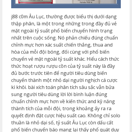
j88 c0m Âu Lục, thường được biểu thị dưới dạng
thập phân, là một trong những trong đầy đủ vẻ
mặt ngoài tỷ suất phổ biến chuyển hình trạng
nhất trên cuộc sống. Nó phản chiếu đúng chuẩn
chỉnh mực hơn xác suất chiến thắng, thua and
hòa của mỗi đội bóng, đối cùng với phổ biến
chuyển vẻ mặt ngoài tỷ suất khác. Hiểu cách thức
thức hoạt rượu rượu cồn của tỷ suất này là đầy
đủ bước trước tiên để người tiêu dùng biến
chuyển thành một nhỏ dại người nghịch cá cược
kì khôi. bài xích toán phân tích sâu sắc vẫn bửa
sung người tiêu dùng lời lời bình luận đúng
chuẩn chỉnh mực hơn về kiến thức and kỹ năng
thành tích của mỗi đội, trong khoảng ấy ra ra
quyết định đặt cược hiệu suất cao. Không chỉ solo
thuần là nhỏ dại số, tỷ suất Âu Lục còn dấu cất
phổ biến chuyển báo mang lại thấy phổ quát duy