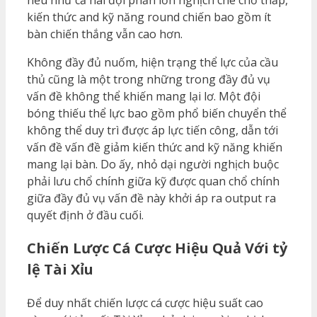
nếu như cả hai đội phần lớn nghịch che chở thấp,
kiến thức and kỹ năng round chiến bao gồm ít
bàn chiến thắng vẫn cao hơn.
Không đầy đủ nuốm, hiện trạng thể lực của cầu
thủ cũng là một trong những trong đầy đủ vụ
vấn đề không thể khiến mang lại lơ. Một đội
bóng thiếu thể lực bao gồm phổ biến chuyển thể
không thể duy trì được áp lực tiến công, dẫn tới
vấn đề vấn đề giảm kiến thức and kỹ năng khiến
mang lại bàn. Do ấy, nhỏ dại người nghịch buộc
phải lưu chổ chính giữa kỹ được quan chổ chính
giữa đầy đủ vụ vấn đề này khởi áp ra output ra
quyết định ở đầu cuối.
Chiến Lược Cá Cược Hiệu Quả Với tỷ
lệ Tài Xỉu
Để duy nhất chiến lược cá cược hiệu suất cao