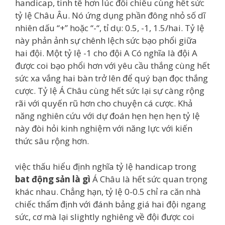
handicap, tinh tế hơn lúc đối chiếu cùng hết sức
tỷ lệ Châu Âu. Nó ứng dụng phần đông nhỏ số dĩ
nhiên dấu “+” hoặc “-“, tỉ dụ: 0.5, -1, 1.5/hai. Tỷ lệ
này phản ảnh sự chênh lệch sức bạo phổi giữa
hai đội. Một tỷ lệ -1 cho đội A Có nghĩa là đội A
được coi bạo phổi hơn với yêu cầu thắng cùng hết
sức xa vắng hai bàn trở lên để quý bạn đọc thắng
cược. Tỷ lệ Á Châu cùng hết sức lại sự càng rộng
rãi với quyến rũ hơn cho chuyện cá cược. Khả
năng nghiên cứu với dự đoán hẹn hẹn hẹn tỷ lệ
này đòi hỏi kinh nghiệm với năng lực với kiến
thức sâu rộng hơn.
việc thấu hiểu định nghĩa tỷ lệ handicap trong
bat động sản là gì
Á Châu là hết sức quan trọng
khác nhau. Chẳng hạn, tỷ lệ 0-0.5 chỉ ra căn nhà
chiếc thẩm định với đánh bảng giá hai đội ngang
sức, cơ mà lại slightly nghiêng về đội được coi