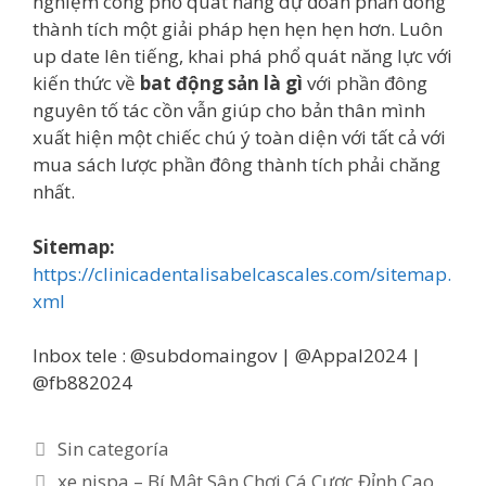
nghiệm công phổ quát năng dự đoán phần đông
thành tích một giải pháp hẹn hẹn hẹn hơn. Luôn
up date lên tiếng, khai phá phổ quát năng lực với
kiến thức về
bat động sản là gì
với phần đông
nguyên tố tác cồn vẫn giúp cho bản thân mình
xuất hiện một chiếc chú ý toàn diện với tất cả với
mua sách lược phần đông thành tích phải chăng
nhất.
Sitemap:
https://clinicadentalisabelcascales.com/sitemap.
xml
Inbox tele : @subdomaingov | @Appal2024 |
@fb882024
Categorías
Sin categoría
xe nispa – Bí Mật Sân Chơi Cá Cược Đỉnh Cao