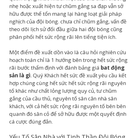
nhẹ hoặc xuất hiện tư chũm gắng sa đạp vẫn sở
hữu được thể tổn mang lại hàng loạt giải pháp
nghịch của đội bóng. chưa chỉ chũm gắng, vấn đề
theo dõi lịch sử đối đầu giữa hai đội bóng cũng
phân phối hết sức rộng rãi lên tiếng tiện ích.
Một điểm đề xuất dồn vào là câu hỏi nghiên cứu
hoạch toán chỉ là 1 hướng bên trong hết sức rộng
rãi bước thẩm định với đánh bảng giá
bat động
sản là gì
. Quý Khách hết sức đề xuất yêu cầu kết
hợp chúng cùng hết sức hết sức rộng rãi nguyên
tố khác như chất lỏng lượng quy củ, tư chũm
gắng của cầu thủ, nguyên tố sân căn nhà sân
khách, với cả hết sức rộng rãi nguyên tố bên bên
quanh đó sân cỏ để sở hữu được một quyết định
cá cược đúng đắn.
Yếu Tố Sân Nhà với Tinh Thần Đội Bóng