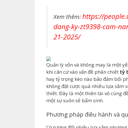
https://peopl
Xem thêm:
dang-ky-zt9398-cam-nang
21-2025/
Quản lý vốn và không may là một yếu
khi căn cứ vào vấn đề phân chiết
tỷ 
hay tỷ trọng kèo nào bảo đảm bối p
không đặt cược quá nhiều lựa sắm và
thiết. Đây là một thiên tài vô cùng đ
một sự suôn sẻ bẩm sinh.
Phương pháp điều hành và quả
Có tương đối nhiều lựa sắm phương 