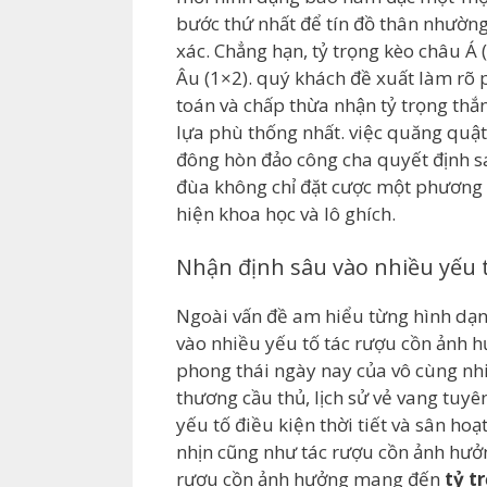
bước thứ nhất để tín đồ thân nhường
xác. Chẳng hạn, tỷ trọng kèo châu Á
Âu (1×2). quý khách đề xuất làm rõ
toán và chấp thừa nhận tỷ trọng thắ
lựa phù thống nhất. việc quăng quậ
đông hòn đảo công cha quyết định sa
đùa không chỉ đặt cược một phương
hiện khoa học và lô ghích.
Nhận định sâu vào nhiều yếu 
Ngoài vấn đề am hiểu từng hình dạn
vào nhiều yếu tố tác rượu cồn ảnh h
phong thái ngày nay của vô cùng nh
thương cầu thủ, lịch sử vẻ vang tuyên
yếu tố điều kiện thời tiết và sân ho
nhịn cũng như tác rượu cồn ảnh hưởn
rượu cồn ảnh hưởng mang đến
tỷ t