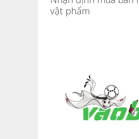
vật phẩm