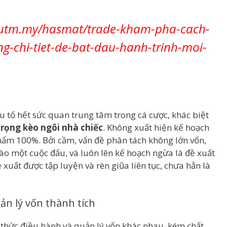
e.utm.my/hasmat/trade-kham-pha-cach-
-chi-tiet-de-bat-dau-hanh-trinh-moi-
 tố hết sức quan trung tâm trong cá cược, khác biệt
trọng kèo ngôi nhà chiếc
. Không xuất hiện kế hoạch
hẩm 100%. Bởi cầm, vấn đề phân tách không lớn vốn,
o một cuộc đấu, và luôn lên kế hoạch ngừa là đề xuất
ề xuất được tập luyện và rèn giũa liên tục, chưa hẳn là
n lý vốn thành tích
thức điều hành và quản lý vốn khác nhau, kém chất