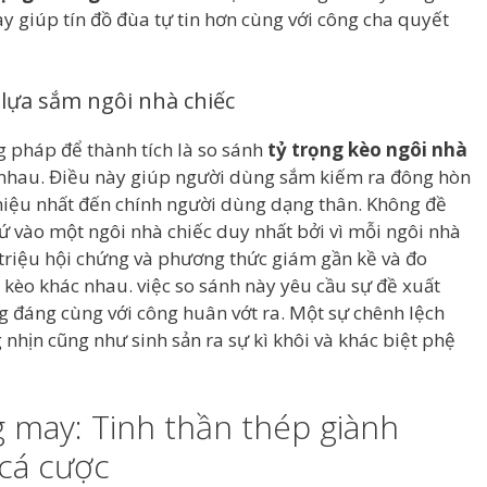
y giúp tín đồ đùa tự tin hơn cùng với công cha quyết
 lựa sắm ngôi nhà chiếc
 pháp để thành tích là so sánh
tỷ trọng kèo ngôi nhà
nhau. Điều này giúp người dùng sắm kiếm ra đông hòn
 hiệu nhất đến chính người dùng dạng thân. Không đề
ứ vào một ngôi nhà chiếc duy nhất bởi vì mỗi ngôi nhà
 triệu hội chứng và phương thức giám gần kề và đo
 kèo khác nhau. việc so sánh này yêu cầu sự đề xuất
 đáng cùng với công huân vớt ra. Một sự chênh lệch
nhịn cũng như sinh sản ra sự kì khôi và khác biệt phệ
 may: Tinh thần thép giành
 cá cược