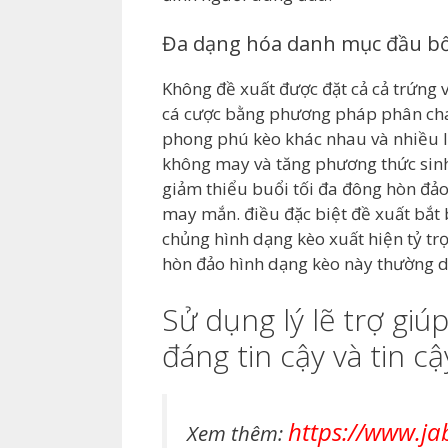
Đa dạng hóa danh mục đầu bốn
Không đề xuất được đặt cả cả trứng
cá cược bằng phương pháp phân cha
phong phú kèo khác nhau và nhiều l
không may và tăng phương thức sinh
giảm thiểu buổi tối đa đông hòn đảo
may mắn. điều đặc biệt đề xuất bắt
chủng hình dạng kèo xuất hiện tỷ trọ
hòn đảo hình dạng kèo này thường 
Sử dụng lý lẽ trợ giú
đáng tin cậy và tin cậ
https://www.j
Xem thêm: