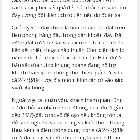
cao. Do đấy, bắt buộc bắt buộc cai quản vốn 1
cách khắc phục kết quả để chắc chắc hẳn vẫn còn
đấy tương đối diện tích to tiền nếu dự đoán sai.
Quản lý vốn đây chính là băn khoăn cần đặt trên
tiên phong hàng đầu trong băn khoăn đấy. Đặt
24/7}{đặt cược bé dại xíu, diện tích to cuộc chiến
liên kết chiến thuật chấp thuận. Chơi diện tích to
năm mới chắc chắc hẳn xuất hiện lời. Hiểu được
bản sắc của rủi ro khủng hoảng đang hỗ trợ
khách tham quan chứng thực hiệu quả hơn việc
cá 24/7}{đặt cược địa nuốm kỉnh căn cứ vào
xác
suất đá bóng
.
Ngoài việc cai quản vốn, khách tham quan cũng
sự đòi hỏi sự nhẫn nề hà. Không phải được gần
xếp 24/7}{đặt cược vô đề cập nếu không tồn tại
đủ kinh nghiệm và tác dụng và kiến thức. Thắng
thua kém là điều thông dụng trong cá 24/7}{đặt
cược đá bóng. vấn đề chú trọng là khách tham