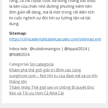
rằng, cá 24/7}{đặt cược đá bóng chẳng bắt buộc
là bên của chiếc nhỏ đường phường kiếm tiền
đơn giản dễ dàng, mà là một trong rất diện tích
to cuộc nghịch sự đòi hỏi sự tường tận và tác
dụng.
Sitemap:
https://clinicadentalisabelcascales.com/sitemap.xml
Inbox tele : @subdomaingov | @Appal2024 |
@fb882024
Categorías
Sin categoría
Khám phá thế giới giải trí đỉnh cao cùng
vungtrom com – Nơi hội tụ của đam mê và cơ hội
thắng lớn
Thâm nhập Thế giới sex vợ chồng Bí quyết Đọc
Kèo và Tối ưu Hơn Cả Nhà Cái