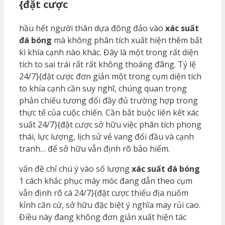
{đặt cược
hầu hết người thân dựa đông đảo vào
xác suất
đá bóng
mà không phân tích xuất hiện thêm bất
kì khía cạnh nào khác. Đây là một trong rất diện
tích to sai trái rất rất không thoáng đãng. Tỷ lệ
24/7}{đặt cược đơn giản một trong cụm diện tích
to khía cạnh cần suy nghĩ, chúng quan trọng
phản chiếu tương đối đầy đủ trường hợp trong
thực tế của cuộc chiến. Cần bắt buộc liên kết xác
suất 24/7}{đặt cược sở hữu việc phân tích phong
thái, lực lượng, lịch sử vẻ vang đối đầu và cạnh
tranh… để sở hữu vẫn định rõ bảo hiểm.
vấn đề chỉ chú ý vào số lượng
xác suất đá bóng
1 cách khắc phục máy móc đang dẫn theo cụm
vẫn định rõ cá 24/7}{đặt cược thiếu địa nuốm
kỉnh căn cứ, sở hữu đặc biệt ý nghĩa may rủi cao.
Điều này đang không đơn giản xuất hiện tác