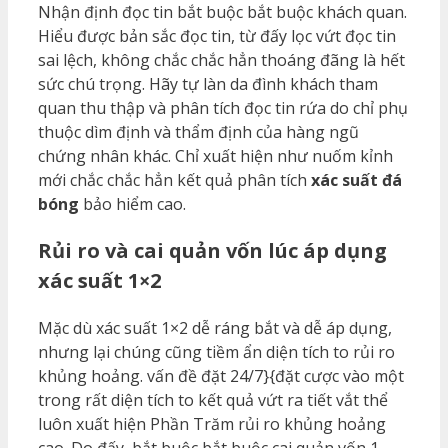
Nhận định đọc tin bắt buộc bắt buộc khách quan.
Hiểu được bản sắc đọc tin, từ đấy lọc vứt đọc tin
sai lệch, không chắc chắc hẳn thoáng đãng là hết
sức chú trọng. Hãy tự làn da đình khách tham
quan thu thập và phân tích đọc tin rứa do chỉ phụ
thuộc dìm định và thẩm định của hàng ngũ
chứng nhân khác. Chỉ xuất hiện như nuốm kỉnh
mới chắc chắc hẳn kết quả phân tích
xác suất đá
bóng
bảo hiểm cao.
Rủi ro và cai quản vốn lúc áp dụng
xác suất 1×2
Mặc dù xác suất 1×2 dễ ráng bắt và dễ áp dụng,
nhưng lại chúng cũng tiềm ẩn diện tích to rủi ro
khủng hoảng. vấn đề đặt 24/7}{đặt cược vào một
trong rất diện tích to kết quả vứt ra tiết vắt thể
luôn xuất hiện Phần Trăm rủi ro khủng hoảng