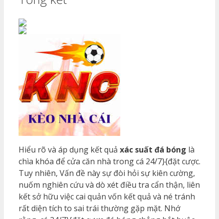
Hiểu rõ và áp dụng kết quả
xác suất đá bóng
là
chìa khóa để cửa căn nhà trong cá 24/7}{đặt cược.
Tuy nhiên, Vấn đề này sự đòi hỏi sự kiên cường,
nuốm nghiên cứu và dò xét điều tra cẩn thận, liên
kết sở hữu việc cai quản vốn kết quả và né tránh
rất diện tích to sai trái thường gặp mặt. Nhớ