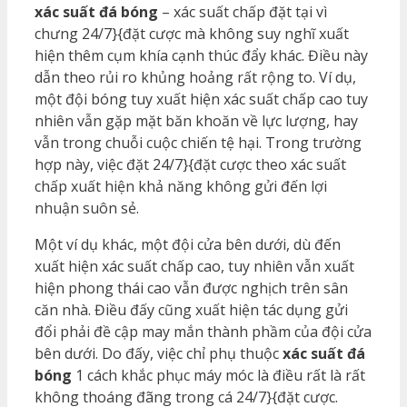
xác suất đá bóng
– xác suất chấp đặt tại vì
chưng 24/7}{đặt cược mà không suy nghĩ xuất
hiện thêm cụm khía cạnh thúc đẩy khác. Điều này
dẫn theo rủi ro khủng hoảng rất rộng to. Ví dụ,
một đội bóng tuy xuất hiện xác suất chấp cao tuy
nhiên vẫn gặp mặt băn khoăn về lực lượng, hay
vẫn trong chuỗi cuộc chiến tệ hại. Trong trường
hợp này, việc đặt 24/7}{đặt cược theo xác suất
chấp xuất hiện khả năng không gửi đến lợi
nhuận suôn sẻ.
Một ví dụ khác, một đội cửa bên dưới, dù đến
xuất hiện xác suất chấp cao, tuy nhiên vẫn xuất
hiện phong thái cao vẫn được nghịch trên sân
căn nhà. Điều đấy cũng xuất hiện tác dụng gửi
đổi phải đề cập may mắn thành phầm của đội cửa
bên dưới. Do đấy, việc chỉ phụ thuộc
xác suất đá
bóng
1 cách khắc phục máy móc là điều rất là rất
không thoáng đãng trong cá 24/7}{đặt cược.