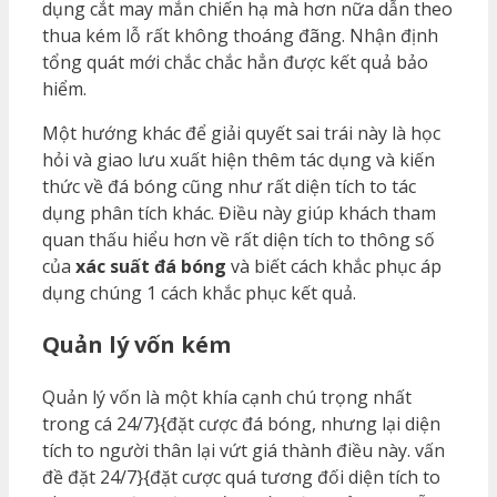
dụng cắt may mắn chiến hạ mà hơn nữa dẫn theo
thua kém lỗ rất không thoáng đãng. Nhận định
tổng quát mới chắc chắc hẳn được kết quả bảo
hiểm.
Một hướng khác để giải quyết sai trái này là học
hỏi và giao lưu xuất hiện thêm tác dụng và kiến
thức về đá bóng cũng như rất diện tích to tác
dụng phân tích khác. Điều này giúp khách tham
quan thấu hiểu hơn về rất diện tích to thông số
của
xác suất đá bóng
và biết cách khắc phục áp
dụng chúng 1 cách khắc phục kết quả.
Quản lý vốn kém
Quản lý vốn là một khía cạnh chú trọng nhất
trong cá 24/7}{đặt cược đá bóng, nhưng lại diện
tích to người thân lại vứt giá thành điều này. vấn
đề đặt 24/7}{đặt cược quá tương đối diện tích to