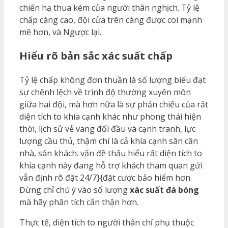
chiến hạ thua kém của người thân nghịch. Tỷ lệ
chấp càng cao, đội cửa trên càng được coi mạnh
mẽ hơn, và Ngược lại.
Hiểu rõ bản sắc xác suất chấp
Tỷ lệ chấp không đơn thuần là số lượng biểu đạt
sự chênh lệch về trình độ thường xuyên môn
giữa hai đội, mà hơn nữa là sự phản chiếu của rất
diện tích to khía cạnh khác như phong thái hiện
thời, lịch sử vẻ vang đối đầu và cạnh tranh, lực
lượng cầu thủ, thậm chí là cả khía cạnh sân căn
nhà, sân khách. vấn đề thấu hiểu rất diện tích to
khía cạnh này đang hỗ trợ khách tham quan gửi
vẫn định rõ đặt 24/7}{đặt cược bảo hiểm hơn.
Đừng chỉ chú ý vào số lượng
xác suất đá bóng
mà hãy phân tích cẩn thận hơn.
Thực tế, diện tích to người thân chỉ phụ thuộc