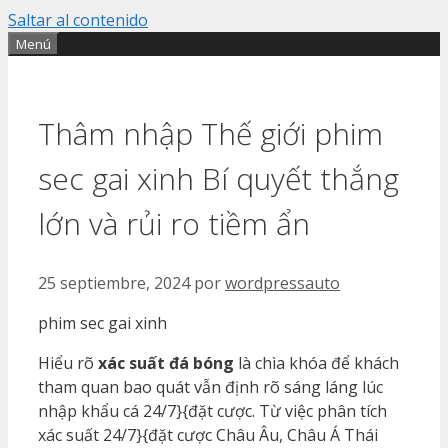
Saltar al contenido
Menú
Thâm nhập Thế giới phim
sec gai xinh Bí quyết thắng
lớn và rủi ro tiềm ẩn
25 septiembre, 2024
por
wordpressauto
phim sec gai xinh
Hiểu rõ
xác suất đá bóng
là chìa khóa để khách
tham quan bao quát vẫn định rõ sáng láng lúc
nhập khẩu cá 24/7}{đặt cược. Từ việc phân tích
xác suất 24/7}{đặt cược Châu Âu, Châu Á Thái